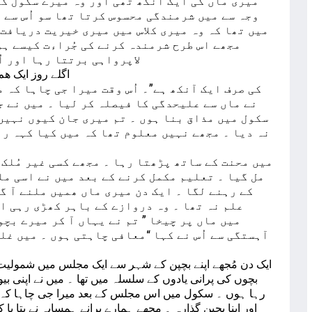
میری ماں کی ایک آنکھ تھی اور وہ میرے سکول ک
وجہ سے میں شرمندگی محسوس کرتا تھا سو اُس سے 
میں تھا کہ وہ میری کلاس میں میری خیریت دریافت ک
مجھے اس طرح شرمندہ کرنے کی جُراءت کیسے ہوئ
لاپرواہی برتتا رہا اور ا
اگلے روز ایک ھ
کی صرف ایک آنکھ ہے”۔ اُس وقت میرا جی چاہا کہ 
نے ماں سے علیحدگی کا فیصلہ کر لیا ۔ میں نے ج
سکول میں مذاق بنا ہوں ۔ تم میری جان کیوں نہیں 
نہ دیا ۔ مجھے نہیں معلوم تھا کہ میں کیا کہہ رہا
میں محنت کے ساتھ پڑھتا رہا ۔ مجھے کسی غیر مُلک
مل گیا ۔ تعلیم مکمل کرنے کے بعد میں نے اسی مل
کے رہنے لگا ۔ ایک دن میری ماں ھمیں ملنے آ گئ
علم نہ تھا ۔ وہ دروازے کے باہر کھڑی رہی او
میں ماں پر چیخا ” تم نے یہاں آ کر میرے بچو
آہستگی سے اُس نے کہا “معافی چاہتی ہوں ۔ میں غلط
ایک دن مُجھے اپنے بچپن کے شہر سے ایک مجلس میں شمولیت
بچوں کی پرانی یادوں کے سلسلہ میں تھا ۔ میں نے اپنی ب
رہا ہوں ۔ سکول میں اس مجلس کے بعد میرا جی چاہا کہ م
اور اپنا بچپن گذارہ ۔ مجھے ہمارے پرانے ہمسایہ نے بتا 