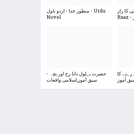
راز - Khushi Ka
منظور خدا - اردو ناول - Urdu
ز
Novel
 رہنے کا
حضرت بہلول دانا رح اور بچہ -
سبق آموز
سبق آموز,اسلامی واقعات