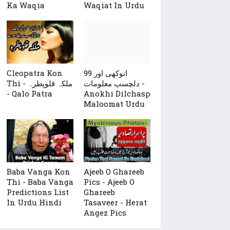
Ka Waqia
Waqiat In Urdu
99 انوکھی اور
Cleopatra Kon
دلچسپ معلومات -
Thi - ملکہ قلوپطرہ
- Qalo Patra
Anokhi Dilchasp
Maloomat Urdu
Baba Vanga Kon
Ajeeb O Ghareeb
Thi - Baba Vanga
Pics - Ajeeb O
Predictions List
Ghareeb
In Urdu Hindi
Tasaveer - Herat
Angez Pics