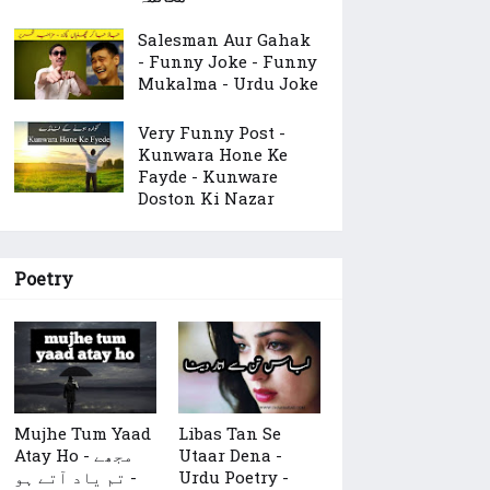
Salesman Aur Gahak
- Funny Joke - Funny
Mukalma - Urdu Joke
Very Funny Post -
Kunwara Hone Ke
Fayde - Kunware
Doston Ki Nazar
Poetry
Mujhe Tum Yaad
Libas Tan Se
Utaar Dena -
Atay Ho - مجھے
Urdu Poetry -
تم یاد آتے ہو -