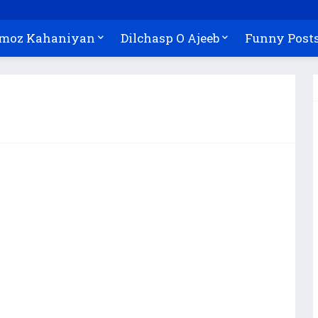
Amoz Kahaniyan
Dilchasp O Ajeeb
Funny Post