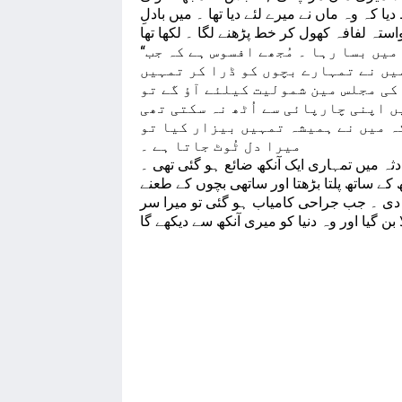
 کہ وہ ماں نے میرے لئے دیا تھا ۔ میں بادلِ
“میرے پیارے بیٹے ۔ ساری زندگی تُو میرے خیالوں میں بسا رہا ۔ مُجھے افسوس ہے کہ جب
میں نے تمہارے بچوں کو ڈرا کر تمہیں
کی مجلس مین شمولیت کیلئے آؤ گے تو
یں اپنی چارپائی سے اُٹھ نہ سکتی تھی
ہ میں نے ہمیشہ تمہیں بیزار کیا تو
میرا دل ٹُوٹ جاتا ہے ۔
ادثہ میں تمہاری ایک آنکھ ضائع ہو گئی تھی ۔
ے ساتھ پلتا بڑھتا اور ساتھی بچوں کے طعنے
ے دی ۔ جب جراحی کامیاب ہو گئی تو میرا سر