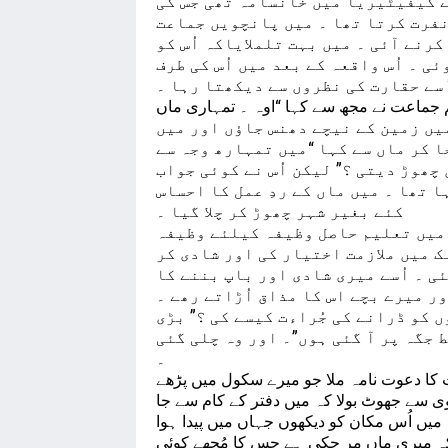
ے کیفیٹیریا میں خانسامہ تھی جس کی
نفرت کرتا تھا ۔ میں پانچویں جماعت
رنے آئی ۔ میں بہت تلملایاکہ اُس کو
ی ۔ اُس واقعہ کے بعد میں اُس کی طرف
ُسے حقارت کی نظروں سے دیکھتا رہا ۔
م جماعت نے مجھ سے کہا “اوہ ۔ تمہاری ماں
میں زمین کے نیچے دھنس جاؤں اور میں
ا کر ماں سے کہا “میں تمہارھ وجہ سے
چھوڑ دیتی ؟” لیکن اُس نے کوئی جواب
 تھا ۔ میں ماں کے ردِ عمل کا احساس
کئے بغیر شہر چھوڑ کر چلا گیا ۔
 میں تعلیم حاصل وظیفہ کیلئے وظیفہ
ک میں ملازمت اختیار کی اور شادی کر
ی ۔ اُسے میری شادی اور باپ بننے کا
ر میرے بچے اس کا مذاق اُڑاتے رھے ۔
ں کو ڈرانے کی جُراءت کیسے کی ؟” بڑی
 جگہ پر آ گئی ہوں”۔ اور وہ چلی گئی
۔
 کا دعوت نامہ ملا جو میرے سکول میں پڑھے
یوی سے جھوٹ بولا کہ میں دفتر کے کام سے جا
یں اُس مکان کو دیکھوں جہاں میں پیدا ہوا
یا کہ میری ماں مر چکی ہے جس کا مُجھے کوئی