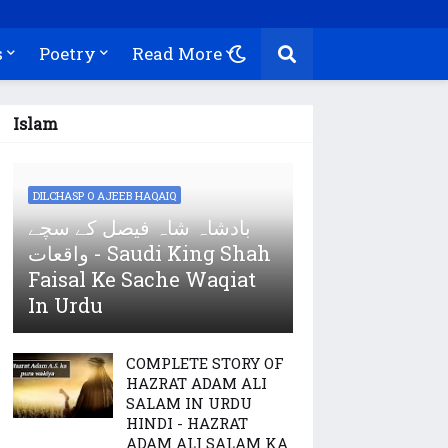
s
Poetry
Read More
Islam
DILCHASP O AJEEB HAQAIQ
بادشاہ شاہ فیصل کے سچے
واقعات - Saudi King Shah
Faisal Ke Sache Waqiat
In Urdu
COMPLETE STORY OF
HAZRAT ADAM ALI
SALAM IN URDU
HINDI - HAZRAT
ADAM ALI SALAM KA