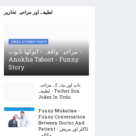
لطیفے اور مزاحیہ تحاریر
JOKES & FUNNY POSTS
مزاحیہ واقعہ - انوکھا تابوت -
Anokha Taboot - Funny
Story
باپ اور بیٹے کے مزاحیہ
لطیفے - Father Son
Jokes In Urdu
Funny Mukalma -
Funny Conversation
Between Doctor And
Patient - ڈاکٹر اور مریض
مکالمہ