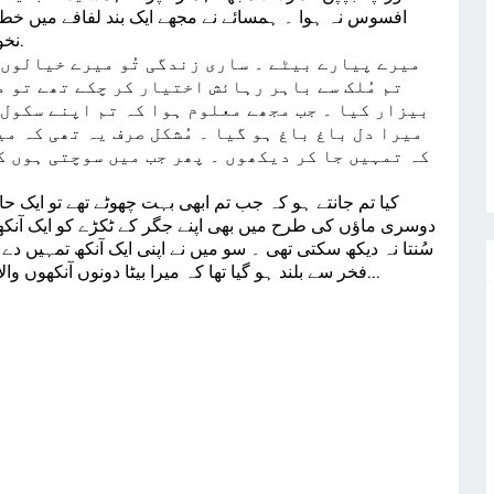
افسوس نہ ہوا ۔ ہمسائے نے مجھے ایک بند لفافے میں خط دیا
نخواستہ لفافہ کھول کر خط پڑھنے لگا ۔ لکھا تھا.
تم مُلک سے باہر رہائش اختیار کر چکے تھے تو 
بیزار کیا ۔ جب مجھے معلوم ہوا کہ تم اپنے سکول 
میرا دل باغ باغ ہو گیا ۔ مُشکل صرف یہ تھی کہ م
کہ تمہیں جا کر دیکھوں ۔ پھر جب میں سوچتی ہوں ک
کیا تم جانتے ہو کہ جب تم ابھی بہت چھوٹے تھے تو ایک ح
دوسری ماؤں کی طرح میں بھی اپنے جگر کے ٹکڑے کو ایک آنکھ ک
سُنتا نہ دیکھ سکتی تھی ۔ سو میں نے اپنی ایک آنکھ تمہیں د
فخر سے بلند ہو گیا تھا کہ میرا بیٹا دونوں آنکھوں والا بن گیا اور وہ دنیا کو میری آنکھ سے دیکھے گا...