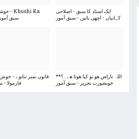
ایک استاد کا سبق - اصلاحی
خوشی کا 
کہانیاں - اچھی باتیں - سبق آموز
Raaz - سبق آمو
*اللہ ناراض ھو تو کیا ھوتا ھے۔؟*
قانون نمبر ننانوے - خوش
خوبصورت تحریر - سبق آموز
فارمولا - 