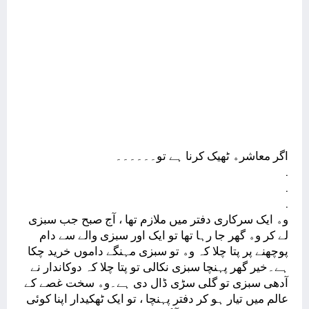
ﺍﮔﺮ ﻣﻌﺎﺷﺮﮦ ﭨﮭﯿﮏ ﮐﺮﻧﺎ ﮨﮯ ﺗﻮ۔۔۔۔۔۔
.
.
.
ﻭﮦ ﺍﯾﮏ ﺳﺮﮐﺎﺭﯼ ﺩﻓﺘﺮ ﻣﯿﮟ ﻣﻼﺯﻡ ﺗﮭﺎ ، ﺁﺝ ﺻﺒﺢ ﺟﺐ ﺳﺒﺰﯼ
ﻟﮯ ﮐﺮ ﻭﮦ ﮔﮭﺮ ﺟﺎ ﺭﮨﺎ ﺗﮭﺎ ﺗﻮ ﺍﯾﮏ ﺍﻭﺭ ﺳﺒﺰﯼ ﻭﺍﻟﮯ ﺳﮯ ﺩﺍﻡ
ﭘﻮﭼﮭﻨﮯ ﭘﺮ ﭘﺘﺎ ﭼﻼ ﮐﮧ ﻭﮦ ﺗﻮ ﺳﺒﺰﯼ ﻣﮩﻨﮕﮯ ﺩﺍﻣﻮﮞ ﺧﺮﯾﺪ چکا
ہے۔ﺧﯿﺮ ﮔﮭﺮ ﭘﮩﻨﭽﺎ ﺳﺒﺰﯼ ﻧﮑﺎﻟﯽ ﺗﻮ ﭘﺘﺎ ﭼﻼ ﮐﮧ ﺩﻭﮐﺎﻧﺪﺍﺭ ﻧﮯ
ﺁﺩﮬﯽ ﺳﺒﺰﯼ ﺗﻮ ﮔﻠﯽ ﺳﮍﯼ ﮈﺍﻝ ﺩﯼ ﮨﮯ۔ﻭﮦ ﺳﺨﺖ ﻏﺼﮯ ﮐﮯ
ﻋﺎﻟﻢ ﻣﯿﮟ ﺗﯿﺎﺭ ﮨﻮ ﮐﺮ ﺩﻓﺘﺮ ﭘﮩﻨﭽﺎ ، ﺗﻮ ﺍﯾﮏ ﭨﮭﮑﯿﺪﺍﺭ ﺍﭘﻨﺎ ﮐﻮﺋﯽ