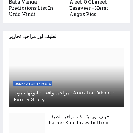
Baba Vanga
Ajeeb O Ghareeb
Predictions List In
Tasaveer - Herat
Urdu Hindi
Angez Pics
لطیفے اور مزاحیہ تحاریر
JOKES & FUNNY POSTS
مزاحیہ واقعہ - انوکھا تابوت -Anokha Taboot -
Funny Story
باپ اور بیٹے کے مزاحیہ لطیفے -
Father Son Jokes In Urdu