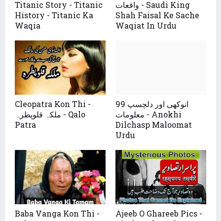
واقعات - Saudi King
Titanic Story - Titanic
History - Titanic Ka
Shah Faisal Ke Sache
Waqia
Waqiat In Urdu
99 انوکھی اور دلچسپ
Cleopatra Kon Thi -
معلومات - Anokhi
ملکہ قلوپطرہ - Qalo
Patra
Dilchasp Maloomat
Urdu
Baba Vanga Kon Thi -
Ajeeb O Ghareeb Pics -