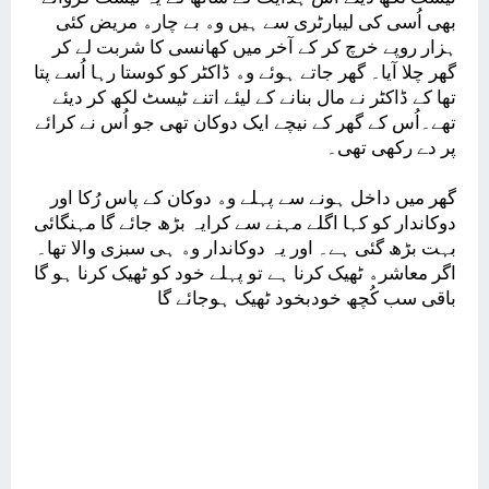
ﺑﮭﯽ ﺍُﺳﯽ ﮐﯽ ﻟﯿﺒﺎﺭﭨﺮﯼ ﺳﮯ ﮨﯿﮟ ﻭﮦ ﺑﮯ ﭼﺎﺭﮦ ﻣﺮﯾﺾ ﮐﺌﯽ
ﮨﺰﺍﺭ ﺭﻭﭘﮯ ﺧﺮﭺ ﮐﺮ ﮐﮯ ﺁﺧﺮ ﻣﯿﮟ ﮐﮭﺎﻧﺴﯽ ﮐﺎ ﺷﺮﺑﺖ ﻟﮯ ﮐﺮ
ﮔﮭﺮ ﭼﻼ ﺁﯾﺎ۔ ﮔﮭﺮ ﺟﺎﺗﮯ ﮨﻮﺋﮯ ﻭﮦ ﮈﺍﮐﭩﺮ ﮐﻮ ﮐﻮﺳﺘﺎ ﺭﮨﺎ ﺍُﺳﮯ ﭘﺘﺎ
ﺗﮭﺎ ﮐﮯ ﮈﺍﮐﭩﺮ ﻧﮯ ﻣﺎﻝ ﺑﻨﺎﻧﮯ ﮐﮯ ﻟﯿﺌﮯ ﺍﺗﻨﮯ ﭨﯿﺴﭧ ﻟﮑﮫ ﮐﺮ ﺩﯾﺌﮯ
ﺗﮭﮯ۔ﺍُﺱ ﮐﮯ ﮔﮭﺮ ﮐﮯ ﻧﯿﭽﮯ ﺍﯾﮏ ﺩﻭﮐﺎﻥ ﺗﮭﯽ ﺟﻮ ﺍُﺱ ﻧﮯ ﮐﺮﺍﺋﮯ
ﭘﺮ ﺩﮮ ﺭﮐﮭﯽ ﺗﮭﯽ۔
ﮔﮭﺮ ﻣﯿﮟ ﺩﺍﺧﻞ ﮨﻮﻧﮯ ﺳﮯ ﭘﮩﻠﮯ ﻭﮦ ﺩﻭﮐﺎﻥ ﮐﮯ ﭘﺎﺱ ﺭُﮐﺎ ﺍﻭﺭ
ﺩﻭﮐﺎﻧﺪﺍﺭ ﮐﻮ ﮐﮩﺎ ﺍﮔﻠﮯ ﻣﮩﻨﮯ ﺳﮯ ﮐﺮﺍﯾﮧ ﺑﮍﮪ ﺟﺎﺋﮯ ﮔﺎ ﻣﮩﻨﮕﺎﺋﯽ
ﺑﮩﺖ ﺑﮍﮪ ﮔﺌﯽ ﮨﮯ۔ ﺍﻭﺭ ﯾﮧ ﺩﻭﮐﺎﻧﺪﺍﺭ ﻭﮦ ﮨﯽ ﺳﺒﺰﯼ ﻭﺍﻻ ﺗﮭﺎ۔
ﺍﮔﺮ ﻣﻌﺎﺷﺮﮦ ﭨﮭﯿﮏ ﮐﺮﻧﺎ ﮨﮯ ﺗﻮ ﭘﮩﻠﮯ ﺧﻮﺩ ﮐﻮ ﭨﮭﯿﮏ ﮐﺮﻧﺎ ﮨﻮ ﮔﺎ
ﺑﺎﻗﯽ ﺳﺐ ﮐُﭽﮫ ﺧﻮﺩﺑﺨﻮﺩ ﭨﮭﯿﮏ ﮨﻮﺟﺎﺋﮯ ﮔﺎ