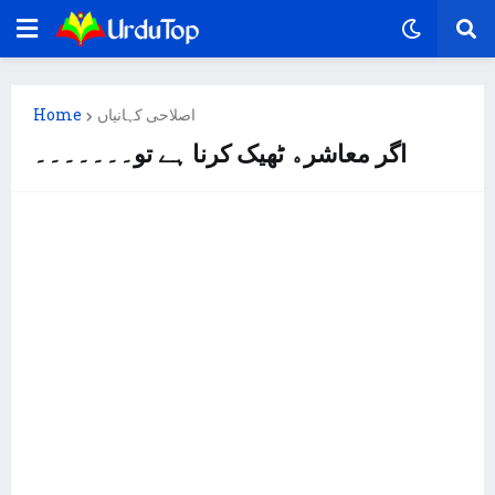
اصلاحی کہانیاں
Home
اگر ﻣﻌﺎﺷﺮﮦ ﭨﮭﯿﮏ ﮐﺮﻧﺎ ﮨﮯ ﺗﻮ۔۔۔۔۔۔۔