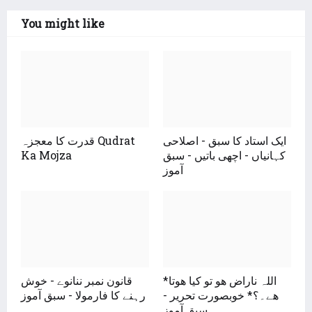
You might like
ایک استاد کا سبق - اصلاحی
قدرت کا معجزہ Qudrat
کہانیاں - اچھی باتیں - سبق
Ka Mojza
آموز
*اللہ ناراض ھو تو کیا ھوتا
قانون نمبر ننانوے - خوش
ھے۔؟* خوبصورت تحریر -
رہنے کا فارمولا - سبق آموز
سبق آموز