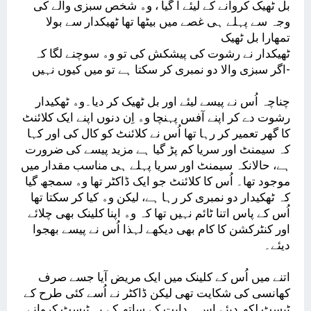
ﺑﻞ ﭨﮭﯿﮏ ﮐﺮﻭﺍﻧﮯ ﮐﮯ ﻟﯿﺌﮯ ﺁ ﮔﯿﺎ ، ﻭﮦ ﺷﺨﺺ ﺳﺒﺰﯼ ﻭﺍﻟﮯ ﮐﯽ
ﻭﺟﮧ ﺳﮯ ﭘﮩﻠﮯ ﮨﯽ ﻏﺼﮯ ﻣﯿﮟ ﺑﯿﭩﮭﺎ ﺗﮭﺎ ﭨﮭﯿﮑﺪﺍﺭ ﺳﮯ ﺑﻮﻻ
ﺗﻤﮭﺎﺭﺍ ﺑﻞ ﭨﮭﯿﮏ
ﭨﮭﯿﮑﺪﺍﺭ ﻧﮯ ﺭﺷﻮﺕ ﮐﯽ ﭘﯿﺸﮑﺶ ﮐﯽ ﺗﻮ ﻭﮦ ﺳﻮﭼﻨﮯ ﻟﮕﺎ ﮐﮧ
ﺍﮔﺮ ﺳﺒﺰﯼ ﻭﺍﻻ ﺩﻭ ﻧﻤﺒﺮﯼ ﮐﺮ ﺳﮑﺘﺎ ﮨﮯ ﺗﻮ ﻣﯿﮟ ﮐﯿﻮﮞ ﻧﮩﯿﮟ-
ﭼﻨﺎﭼﮧ ﺍُﺱ ﻧﮯ ﭘﯿﺴﮯ ﻟﯿﺌﮯ ﺍﻭﺭ ﺑﻞ ﭨﮭﯿﮏ ﮐﺮ ﺩﯾﺎ۔ﻭﮦ ﭨﮭﮑﯿﺪﺍﺭ
ﺭﺷﻮﺕ ﺩﮮ ﮐﺮ ﺍﭘﻨﮯ ﺁﻓﺲ ﭘﮩﻨﭽﺎ ﻭﮦ ﺍِﻥ ﺩﻧﻮﮞ ﺍﭘﻨﮯ ﺍﯾﮏ ﮐﻼﺋﻨﭧ
ﮐﺎ ﮔﮭﺮ ﺗﻌﻤﯿﺮ ﮐﺮ ﺭﮨﺎ ﺗﮭﺎ ﺍُﺱ ﻧﮯ ﮐﻼﺋﻨﭧ ﮐﻮ ﮐﺎﻝ ﮐﯽ ﺍﻭﺭ ﮐﮩﺎ
ﮐﮧ ﺳﯿﻤﻨﭧ ﺍﻭﺭ ﺳﺮﯾﺎ ﮐﻢ ﭘﮍ ﮔﯿﺎ ﮨﮯ ﻣﺰﯾﺪ ﭘﯿﺴﮯ ﮐﯽ ﺿﺮﻭﺭﺕ
ﮨﮯ، ﺣﺎﻻﻧﮑﮧ ﺳﯿﻤﻨﭧ ﺍﻭﺭ ﺳﺮﯾﺎ ﭘﮩﻠﮯ ﮨﯽ ﻣﻨﺎﺳﺐ ﻣﻘﺪﺍﺭ ﻣﯿﮟ
ﻣﻮﺟﻮﺩ ﺗﮭﺎ۔ ﺍُﺱ ﮐﺎ ﮐﻼﺋﻨﭧ ﺟﻮ ﺍﯾﮏ ﮈﺍﮐﭩﺮ ﺗﮭﺎ ﻭﮦ ﺳﻤﺠﮫ ﮔﯿﺎ
ﮐﮧ ﭨﮭﮑﯿﺪﺍﺭ ﺩﻭ ﻧﻤﺒﺮﯼ ﮐﺮ ﺭﮨﺎ ﮨﮯ، ﻟﯿﮑﻦ ﻭﮦ ﮐﯿﺎ ﮐﺮ ﺳﮑﺘﺎ ﺗﮭﺎ
ﺍُﺱ ﮐﮯ ﭘﺎﺱ ﺍﺗﻨﺎ ﭨﺎﺋﻢ ﻧﮩﯿﮟ ﺗﮭﺎ ﮐﮧ ﻭﮦ ﺍﭘﻨﺎ ﮐﻠﯿﻨﮏ ﺑﮭﯽ ﭼﻼﺋﮯ
ﺍﻭﺭ ﮐﻨﭩﺮﮐﺸﻦ ﮐﺎ ﮐﺎﻡ ﺑﮭﯽ ﺩﯾﮑﮭﮯ ﻟﮩﺬﺍ ﺍُﺱ ﻧﮯ ﭘﯿﺴﮯ ﺑﮭﺠﻮﺍ
ﺩﯾﺌﮯ۔
ﺍﺗﻨﮯ ﻣﯿﮟ ﺍُﺱ ﮐﮯ ﮐﻠﯿﻨﮏ ﻣﯿﮟ ﺍﯾﮏ ﻣﺮﯾﺾ ﺁﯾﺎ ﺟﺴﮯ ﺻﺮﻑ
ﮐﮭﺎﻧﺴﯽ ﮐﯽ ﺷﮑﺎﯾﺖ ﺗﮭﯽ ﻟﯿﮑﻦ ﮈﺍﮐﭩﺮ ﻧﮯ ﺍُﺳﮯ ﮐﺌﯽ ﻃﺮﺡ ﮐﮯ
ﭨﯿﺴﭧ ﻟﮑﮫ ﺩﯾﺌﮯ ﺍﺱ ﮨﺪﺍﯾﺖ ﮐﮯ ﺳﺎﺗﮫ ﮐﮯ ﯾﮧ ﭨﯿﺴﭧ ﮐﺮﻭﺍﻧﮯ