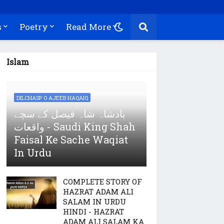
s
Poetry
Read More
Islam
DILCHASP O AJEEB HAQAIQ
بادشاہ شاہ فیصل کے سچے
واقعات - Saudi King Shah
Faisal Ke Sache Waqiat
In Urdu
COMPLETE STORY OF
HAZRAT ADAM ALI
SALAM IN URDU
HINDI - HAZRAT
ADAM ALI SALAM KA