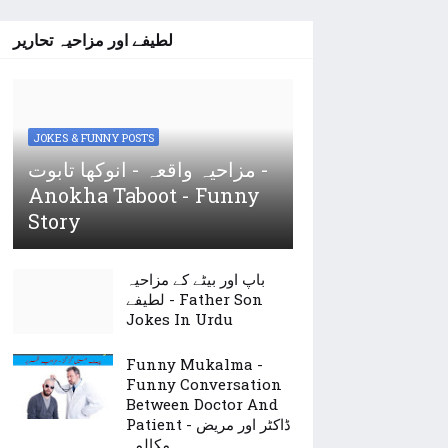
لطیفے اور مزاحیہ تحاریر
JOKES & FUNNY POSTS
مزاحیہ واقعہ - انوکھا تابوت -
Anokha Taboot - Funny
Story
باپ اور بیٹے کے مزاحیہ
لطیفے - Father Son
Jokes In Urdu
Funny Mukalma -
Funny Conversation
Between Doctor And
Patient - ڈاکٹر اور مریض
مکالمہ