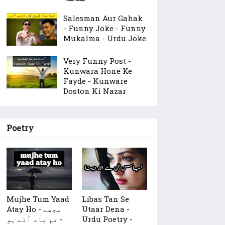
Salesman Aur Gahak
- Funny Joke - Funny
Mukalma - Urdu Joke
Very Funny Post -
Kunwara Hone Ke
Fayde - Kunware
Doston Ki Nazar
Poetry
Mujhe Tum Yaad
Libas Tan Se
Atay Ho - مجھے
Utaar Dena -
تم یاد آتے ہو -
Urdu Poetry -