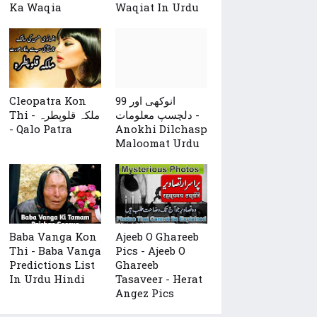
Ka Waqia
Waqiat In Urdu
Cleopatra Kon
99 انوکھی اور
دلچسپ معلومات -
Thi - ملکہ قلوپطرہ
- Qalo Patra
Anokhi Dilchasp
Maloomat Urdu
Baba Vanga Kon
Ajeeb O Ghareeb
Thi - Baba Vanga
Pics - Ajeeb O
Predictions List
Ghareeb
In Urdu Hindi
Tasaveer - Herat
Angez Pics