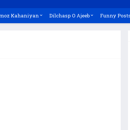
Amoz Kahaniyan
Dilchasp O Ajeeb
Funny Post