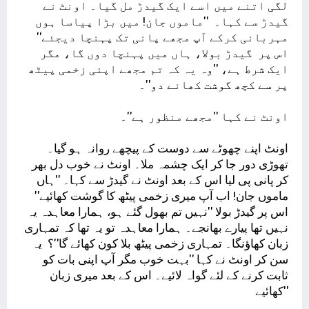
لگی اتنے میں اسے ایک گیدڑ مل گیا۔ اونٹ نے
گیدڑ سے کہا۔ ''ماموں جان! میں بڑا پیاسا ہوں
مہربانی کرکے آپ مجھے پانی تک پہنچا دیجئے''
اس پر گیدڑ بولا، ہاں میں پہنچا دوں گا، مگر
ایک شرط ہے، ''وہ یہ کہ تم مجھے اپنی زخمی پیٹھ
پر سے کچھ گوشت کھانے دو''۔
اونٹ نے کہا ''مجھے منظور ہے''۔
اونٹ اپنے چھوٹے سے دوست کے پیچھے روانہ ہو گیا۔
تھوڑی دور جا کر ایک چشمہ ملا۔ اونٹ نے خوب دل بھر
کر پانی پی لیا اس کے بعد اونٹ نے گیدڑ سے کہا۔ ''ہاں
ماموں جان! اب آپ میری زخمی پیٹھ کا گوشت کھائیے''
اس پر گیدڑ بولا ''نہیں تم بھول گئے ہو، ہمارا معاہدہ یہ
نہیں تھا پیارے بھانجے۔ ہمارا معاہدہ تو یہ تھا کہ تمہاری
زبان کھاؤنگا۔ تمہاری زخمی پیٹھ بلا کون کھائے گا''؟ یہ
سن کر اونٹ نے کہا ''بہت خوب مگر آپ اپنی بات کو
ثابت کرنے کے لئے گواہ لائیے۔ اس کے بعد میری زبان
کھائیے''