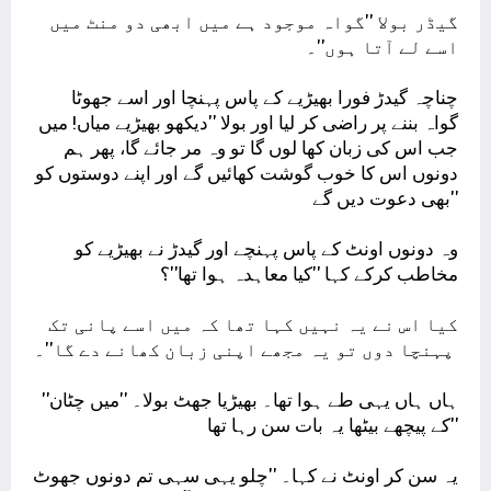
گیڈر بولا ''گواہ موجود ہے میں ابھی دو منٹ میں
اسے لے آتا ہوں''۔
چناچہ گیدڑ فورا بھیڑیے کے پاس پہنچا اور اسے جھوٹا
گواہ بننے پر راضی کر لیا اور بولا ''دیکھو بھیڑیے میاں! میں
جب اس کی زبان کھا لوں گا تو وہ مر جائے گا، پھر ہم
دونوں اس کا خوب گوشت کھائیں گے اور اپنے دوستوں کو
بھی دعوت دیں گے''
وہ دونوں اونٹ کے پاس پہنچے اور گیدڑ نے بھیڑیے کو
مخاطب کرکے کہا ''کیا معاہدہ ہوا تھا''؟
کیا اس نے یہ نہیں کہا تھا کہ میں اسے پانی تک
پہنچا دوں تو یہ مجھے اپنی زبان کھانے دے گا''۔
''ہاں ہاں یہی طے ہوا تھا۔ بھیڑیا جھٹ بولا۔ ''میں چٹان
کے پیچھے بیٹھا یہ بات سن رہا تھا''
یہ سن کر اونٹ نے کہا۔ ''چلو یہی سہی تم دونوں جھوٹ