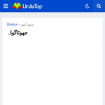
سبق آموز
Home
جھوٹاگواہ