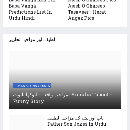
Baba Vanga
Ajeeb O Ghareeb
Predictions List In
Tasaveer - Herat
Urdu Hindi
Angez Pics
لطیفے اور مزاحیہ تحاریر
JOKES & FUNNY POSTS
مزاحیہ واقعہ - انوکھا تابوت -Anokha Taboot -
Funny Story
باپ اور بیٹے کے مزاحیہ لطیفے -
Father Son Jokes In Urdu