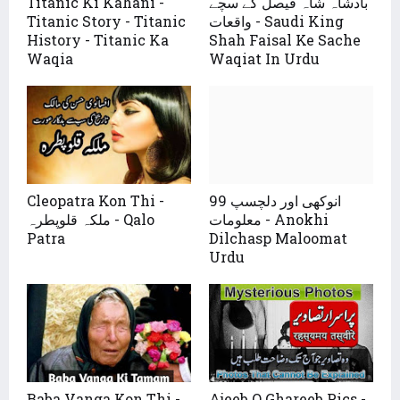
بادشاہ شاہ فیصل کے سچے
Titanic Ki Kahani -
واقعات - Saudi King
Titanic Story - Titanic
History - Titanic Ka
Shah Faisal Ke Sache
Waqia
Waqiat In Urdu
99 انوکھی اور دلچسپ
Cleopatra Kon Thi -
معلومات - Anokhi
ملکہ قلوپطرہ - Qalo
Patra
Dilchasp Maloomat
Urdu
Baba Vanga Kon Thi -
Ajeeb O Ghareeb Pics -