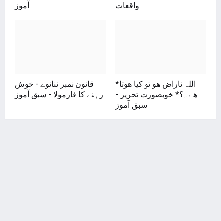
واقعات
آموز
*اللہ ناراض ھو تو کیا ھوتا
قانون نمبر ننانوے - خوش
ھے۔؟* خوبصورت تحریر -
رہنے کا فارمولا - سبق آموز
سبق آموز