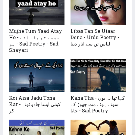
Mujhe Tum Yaad Atay
Libas Tan Se Utaar
Dena - Urdu Poetry -
Ho - مجھے تم یاد آتے
لباس تن سے اتار دینا
ہو - Sad Poetry - Sad
Shayari
Kaha Tha - کہا تھا نہ یوں
Koi Aisa Jadu Tona
سوتے ہوئے مت چھوڑ کے
Kar - کوئی ایسا جادو ٹونہ
جانا - Sad Poetry
کر