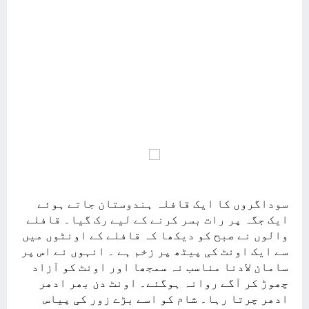
سوداگروں کا ایک قافلہ ہندوستان جاتے ہوئے
ایک جگہ پر رات بسر کرنے کے لیے رک گیا۔ قافلے
والوں نے صبح کو دیکھا کہ قافلے کے اونٹوں میں
سے ایک اونٹ کی پیٹھ پر زخم ہے ۔ انہوں نے اس پر
سامان لادنا مناسب نہ سمجھا اور اونٹ کو آزاد
چھوڑ کر آگے روانہ ہوگئے۔ اونٹ دن بھر ادھر
ادھر چرتا رہا۔ شام کو اسے بڑے زور کی پیاس