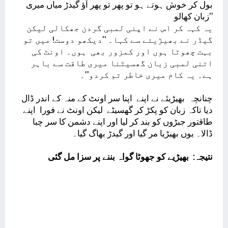
بول کر خوش ہوتے ہو تو پھر تو پھر آؤ گیدڑ میاں میری
زبان کھالو''
یہ کہہ کر اس نے اپنی لمبی گردن جھکالی لیکن
گیڈر نے بھیڑیئے سے کہا۔ ''دیکھو دوست! میں تو
بہت چھوٹا ہوں اور کمزور بھی ہوں۔ اونٹ کی
اتنی لمبی زبان گھسیٹنا میری طاقت سے باہر
ہے۔ یہ کام میری خاطر تم کردو''۔
چنانچہ بھیڑیئے نے اپنے اپنا سر اونٹ کے منہ کے اندر ڈال
دیا تاکہ زبان کو پکڑ کر گھسیٹے لیکن اونٹ نے فورا اپنے
طاقتور جبڑوں کو بند کر لیا اور اپنے دشمن کا سر چبا
ڈالا۔ یوں بھیڑیا مر گیا اور گیدڑ بھاگ گیا۔
نتیجہ: بھیڑیے کو جھوٹا گواہ بننے پر سزا مل گئی