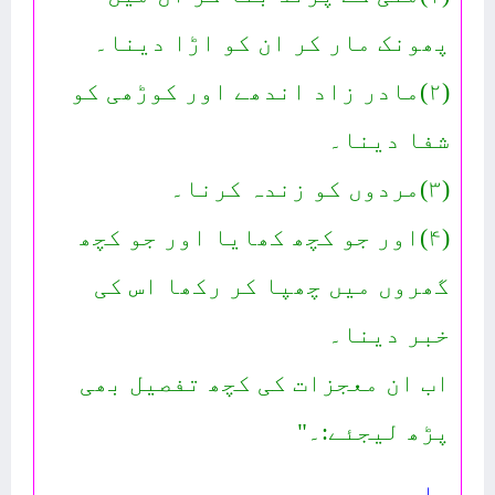
پھونک مار کر ان کو اڑا دینا۔
(۲)مادر زاد اندھے اور کوڑھی کو
شفا دینا۔
(۳)مردوں کو زندہ کرنا۔
(۴)اور جو کچھ کھایا اور جو کچھ
گھروں میں چھپا کر رکھا اس کی
خبر دینا۔
اب ان معجزات کی کچھ تفصیل بھی
پڑھ لیجئے:۔"
جاری ہے۔۔۔۔۔۔۔۔۔