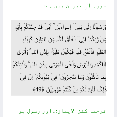
سورہ آلِ عمران میں ہے:۔
وَرَسُوۡلًا اِلٰی بَنِیۡۤ اِسْرَآءِیۡلَ ۬ۙ اَنِّیۡ قَدْ جِئْتُکُمۡ بِاٰیَۃٍ
مِّنۡ رَّبِّکُمْ ۙ اَنِّیۡۤ اَخْلُقُ لَکُمۡ مِّنَ الطِّیۡنِ کَہَیۡئَۃِ
الطَّیۡرِ فَاَنۡفُخُ فِیۡہِ فَیَکُوۡنُ طَیۡرًۢا بِاِذْنِ اللہِ ۚ وَاُبْرِیُٔ
الۡاَکْمَہَ وَالۡاَبْرَصَ وَاُحۡیِ الْمَوْتٰی بِاِذْنِ اللہِ ۚ وَاُنَبِّئُکُمۡ
بِمَا تَاۡکُلُوۡنَ وَمَا تَدَّخِرُوۡنَ ۙ فِیۡ بُیُوۡتِکُمْ ؕ اِنَّ فِیۡ
ذٰلِکَ لَاٰیَۃً لَّکُمْ اِنۡ کُنۡتُمۡ مُّؤْمِنِیۡنَ ﴿ۚ49﴾
ترجمہ کنزالایمان:۔اور رسول ہو