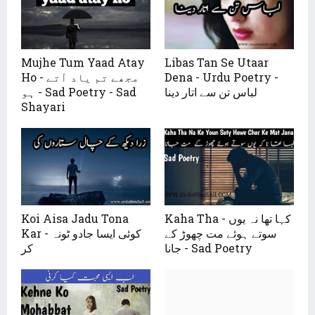
Mujhe Tum Yaad Atay
Libas Tan Se Utaar
Dena - Urdu Poetry -
Ho - مجھے تم یاد آتے
لباس تن سے اتار دینا
ہو - Sad Poetry - Sad
Shayari
Kaha Tha - کہا تھا نہ یوں
Koi Aisa Jadu Tona
سوتے ہوئے مت چھوڑ کے
Kar - کوئی ایسا جادو ٹونہ
جانا - Sad Poetry
کر