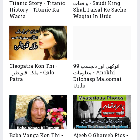
واقعات - Saudi King
Titanic Story - Titanic
History - Titanic Ka
Shah Faisal Ke Sache
Waqia
Waqiat In Urdu
99 انوکھی اور دلچسپ
Cleopatra Kon Thi -
معلومات - Anokhi
ملکہ قلوپطرہ - Qalo
Patra
Dilchasp Maloomat
Urdu
Baba Vanga Kon Thi -
Ajeeb O Ghareeb Pics -