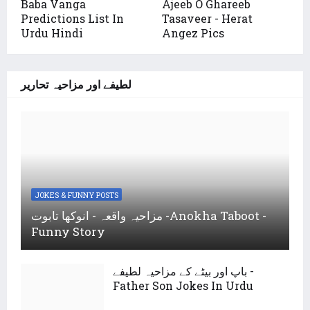
Baba Vanga
Ajeeb O Ghareeb
Predictions List In
Tasaveer - Herat
Urdu Hindi
Angez Pics
لطیفے اور مزاحیہ تحاریر
JOKES & FUNNY POSTS
مزاحیہ واقعہ - انوکھا تابوت -Anokha Taboot -
Funny Story
باپ اور بیٹے کے مزاحیہ لطیفے -
Father Son Jokes In Urdu