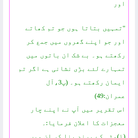
اور
"تمہیں بتاتا ہوں جو تم کھاتے
اور جو اپنے گھروں میں جمع کر
رکھتے ہو۔ بے شک ان باتوں میں
تمہارے لئے بڑی نشانی ہے اگر تم
ایمان رکھتے ہو۔ (پ3،آل
عمران:49)
اس تقریر میں آپ نے اپنے چار
معجزات کا اعلان فرمایا:۔
(۱)مٹی کے پرند بنا کر ان میں