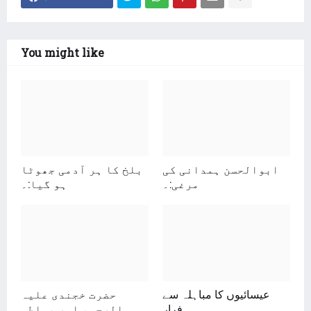
You might like
ابوالحسن ہمدانی کی
بلخ کا ہر آدمی جھوٹا
مرغی:۔
ہو گیا:۔
عیسائیوں کا مباہلہ سے
حضرت خجندی علیہ
فرار
الرحمۃ اور بساطی