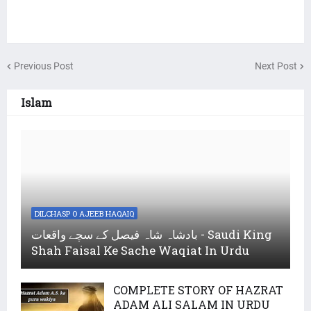
Previous Post
Next Post
Islam
DILCHASP O AJEEB HAQAIQ
بادشاہ شاہ فیصل کے سچے واقعات - Saudi King
Shah Faisal Ke Sache Waqiat In Urdu
COMPLETE STORY OF HAZRAT
ADAM ALI SALAM IN URDU