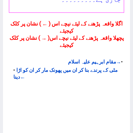
اگلا واقعہ پڑھنے کے لیئے نیچے اس ( ← ) نشان پر کلک
کیجیئے
پچھلا واقعہ پڑھنے کے لیئے نیچے اس( → ) نشان پر کلک
کیجیئے
→
مقام ابرہیم علیہ اسلام
مٹی کے پرندے بنا کر ان میں پھونک مار کر ان کو اڑا
←
دینا