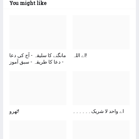
You might like
اے اللہ!
مانگنے کا سلیقہ - آج کی دعا
- دعا کا طریقہ - سبق آموز
اے واحد لا شریک۔۔۔۔۔۔
ٹھرو!