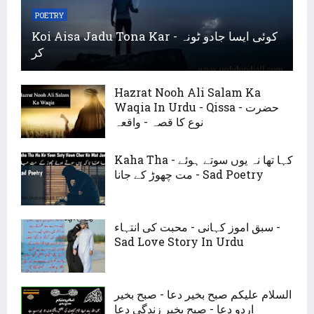
POETRY
Koi Aisa Jadu Tona Kar - کوئی ایسا جادو ٹونہ
کر
Hazrat Nooh Ali Salam Ka
Waqia In Urdu - Qissa - حضرت
نوع کا قصہ - واقعہ
Kaha Tha - کہا تھا نہ یوں سوتے ہوئے
مت چھوڑ کے جانا - Sad Poetry
سبق اموز کہانی - محبت کی انتہاء -
Sad Love Story In Urdu
السلام علیکم صبح بخیر دعا - صبح بخیر
اردو دعا - صبح بخیر زندگی دعا