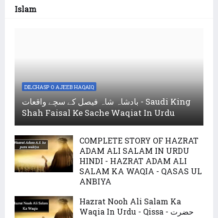
Islam
DILCHASP O AJEEB HAQAIQ
بادشاہ شاہ فیصل کے سچے واقعات - Saudi King
Shah Faisal Ke Sache Waqiat In Urdu
COMPLETE STORY OF HAZRAT
ADAM ALI SALAM IN URDU
HINDI - HAZRAT ADAM ALI
SALAM KA WAQIA - QASAS UL
ANBIYA
Hazrat Nooh Ali Salam Ka
Waqia In Urdu - Qissa - حضرت