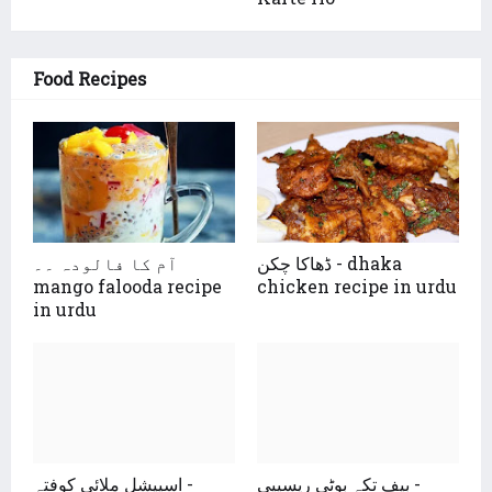
Food Recipes
ڈھاکا چکن - dhaka
آم کا فالودہ ۔۔
mango falooda recipe
chicken recipe in urdu
in urdu
بیف تکہ بوٹی ریسیپی -
اسپیشل ملائی کوفتہ -