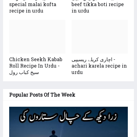
special malai kofta
beef tikka boti recipe
recipe in urdu
in urdu
Chicken Seekh Kabab
اچاری کریلے ریسیپی -
Roll Recipe In Urdu -
achari karela recipe in
سیخ کباب رول
urdu
Popular Posts Of The Week