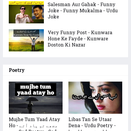
Salesman Aur Gahak - Funny
Joke - Funny Mukalma - Urdu
Joke
Very Funny Post - Kunwara
Hone Ke Fayde - Kunware
Doston Ki Nazar
Poetry
Mujhe Tum Yaad Atay
Libas Tan Se Utaar
Ho - مجھے تم یاد آتے
Dena - Urdu Poetry -