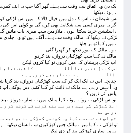
ایک دن وہ اتفاق سے وقت سے پہلے گھر آگیا جب یہ اپنے کمرے 
ہوئے دیکھا ،
بس شیطان نے اس کے دل میں خیال ڈالا کہ میں اس لڑکی کو ،
اگر یہ میری کسی سے شکایت بھی کرے گی تو کوئی اس کی بات 
اسٹیشن خرید سکتا ہوں ، ملازمین سب میری بات مانیں گے ،
لڑکی نے دیکھا کہ مالک وقت سے پہلے آگئے ہیں تو وہ جلدی سے جا
میں کہا ٹھہر جاؤ ،
وہ مالک کے تیور دیکھ کر گھبرا گئی ،
مالک نے کہا سب کھڑکیاں دروازے بند کردو
اب لڑکی پریشان کہ میں کروں تو کیا کروں لیکن
اس کے دل تقوی تھا اَللّـــــــــہ کا خوف تھا ، 
اَللّـــــــــہ سے دعاء بھی کر رہی ہے ،
چنانچہ اس نے ایک ایک کر کے سب کھڑکیاں دروازے بند کرنا شروع کی ، کافی دیر ہوگئی لیکن
وہ آ نہیں رہی ہے مالک نے ڈانٹ کر کہا کتنی دیر ہوگئی اب تک
پاس آئی نہیں ؟
تو اس لڑکی نے روتے ہوئے کہا مالک میں نے سارے دروازے بند کردیئے ساری کھڑکیاں بند کر دی مگر
ایک کھڑکی کو بہت دیر سے بند کرنے کی کوشش کر رہی
رہی ہے ،
تو اس نے غصے سے کہا وہ کونسی کھڑکی ہے جو تجھ سے بند نہیں ہورہی ہے ؟
تو لڑکی نے کہا میرے مالک جس کھڑکیوں سے انسان دیکھتے 
نے وہ ساری کھڑکی بند کر دی لیکن