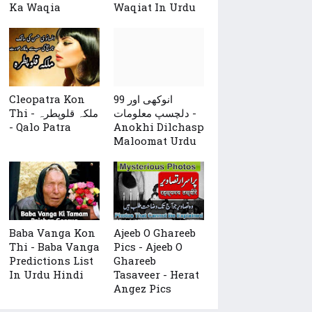
Ka Waqia
Waqiat In Urdu
Cleopatra Kon
99 انوکھی اور
دلچسپ معلومات -
Thi - ملکہ قلوپطرہ
- Qalo Patra
Anokhi Dilchasp
Maloomat Urdu
Baba Vanga Kon
Ajeeb O Ghareeb
Thi - Baba Vanga
Pics - Ajeeb O
Predictions List
Ghareeb
In Urdu Hindi
Tasaveer - Herat
Angez Pics