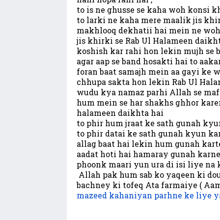
to is ne ghusse se kaha woh konsi kh
to larki ne kaha mere maalik jis khi
makhlooq dekhatii hai mein ne woh s
jis khirki se Rab Ul Halameen daikht
koshish kar rahi hon lekin mujh se 
agar aap se band hosakti hai to aaka
foran baat samajh mein aa gayi ke 
chhupa sakta hon lekin Rab Ul Hala
wudu kya namaz parhi Allah se maffi
hum mein se har shakhs ghhor karen k
halameen daikhta hai
to phir hum jraat ke sath gunah kyu
to phir datai ke sath gunah kyun kar
allag baat hai lekin hum gunah kart
aadat hoti hai hamaray gunah karne
phoonk maari yun ura di isi liye na
Allah pak hum sab ko yaqeen ki dou
bachney ki tofeq Ata farmaiye ( Aa
mazeed kahaniyan parhne ke liye y