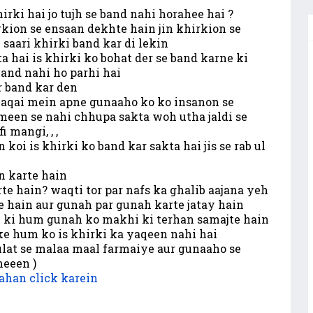
irki hai jo tujh se band nahi horahee hai ?
rkion se ensaan dekhte hain jin khirkion se
aari khirki band kar di lekin
a hai is khirki ko bohat der se band karne ki
band nahi ho parhi hai
r band kar den
waqai mein apne gunaaho ko ko insanon se
meen se nahi chhupa sakta woh utha jaldi se
 mangi, , ,
oi is khirki ko band kar sakta hai jis se rab ul
n karte hain
te hain? waqti tor par nafs ka ghalib aajana yeh
e hain aur gunah par gunah karte jatay hain
 ki hum gunah ko makhi ki terhan samajte hain
 ke hum ko is khirki ka yaqeen nahi hai
lat se malaa maal farmaiye aur gunaaho se
meeen )
ahan click karein