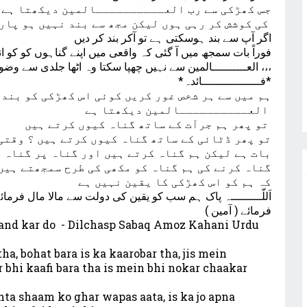
جس کھڑکی سے رب العــــــــــالمین دیکھتا ہے ا
کی کوشش کر رہی ہوں لیکن مجھ سے بند نہیں ہو پارہی ہے
اگر آپ سے بند ہوسکتی ہے تو آکر بند کر دیں
فوراً بات سمجھ میں آ گئی کہ واقعی میں اپنے گناہوں کو کو 
العــــــــــالمین سے نہیں چھپا سکتا وہ اٹھا جلدی سے وضو کیا نماز پڑھی اَللّـــــــــہ سے معافی مانگا ،،،
*فـــــــــــــــــائدہ*
ہم میں سے ہر شخص غور کریں کوئی اس کھڑکی کو بند 
العــــــــــالمین دیکھتا ہے
تو پھر ہم جرآت کے ساتھ گناہ کیوں کرتے ہیں
تو پھر ڈٹائی کے ساتھ گناہ کیوں کرتے ہیں ؟ وقتی
بات ہے لیکن ہم گناہ کرتے ہیں اور گناہ پر گناہ 
گناہ کرنے کی ہم گناہ کو مکھی کی طرح سمجھتے ہیں
کہ ہم کو اس کھڑکی کا یقین نہیں ہے
اَللّـــــــــہ پاک ہم سب کو یقین کی دولت سے مالا مال فرم
فرمائے ( آمین )
and kar do - Dilchasp Sabaq Amoz Kahani Urdu
ha, bohat bara is ka kaarobar tha, jis mein
 bhi kaafi bara tha is mein bhi nokar chaakar
ta shaam ko ghar wapas aata, is ka jo apna