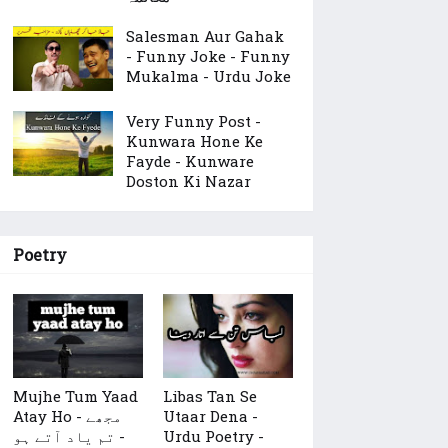
Salesman Aur Gahak
- Funny Joke - Funny
Mukalma - Urdu Joke
Very Funny Post -
Kunwara Hone Ke
Fayde - Kunware
Doston Ki Nazar
Poetry
Mujhe Tum Yaad
Libas Tan Se
Atay Ho - مجھے
Utaar Dena -
تم یاد آتے ہو -
Urdu Poetry -