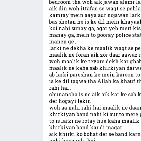
bedroom tha woh aik jawan alamr lark
aik din woh ittafaq se waqt se pehl
kamray mein aaya aur nojawan larki 
bas shetan ne is ke dil mein khayaal
koi nahi sunay ga, agar yeh meri kisi
manay ga, mein to pooray police st
manen ge ,
larki ne dekha ke maalik waqt se pe
maalik ne foran aik zor daar aawaz m
woh maalik ke tevare dekh kar ghabr
maalik ne kaha sab khirkiyan darw
ab larki pareshan ke mein karoon to
is ke dil taqwa tha Allah ka khauf t
rahi hai ,
chunancha is ne aik aik kar ke sab 
der hogayi lekin
woh aa nahi rahi hai maalik ne daan
khirkiyan band nahi ki aur to mere 
to is larki ne rotay hue kaha maali
khirkiyan band kar di magar
aik khirki ko bohat der se band karn
nahi hopa rahi hai ,