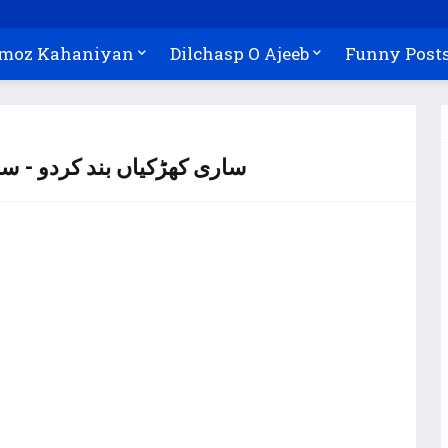
Amoz Kahaniyan
Dilchasp O Ajeeb
Funny Post
Waqia - ساری کھڑکیاں بند کردو - سبق آموز