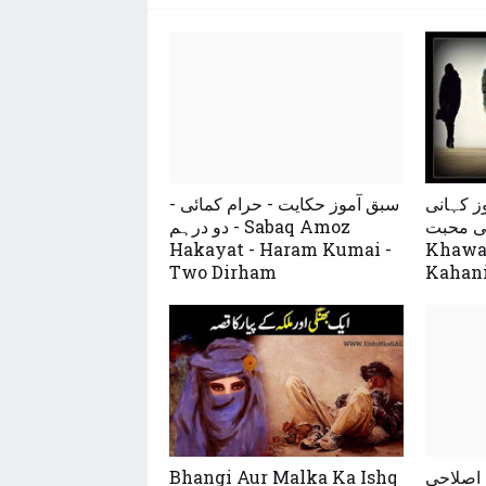
ز کہانی
سبق آموز حکایت - حرام کمائی -
-  کی محبت
دو درہم - Sabaq Amoz
Hakayat - Haram Kumai -
Khawa
Two Dirham
Kahan
Bhangi Aur Malka Ka Ishq
 اصلاحی