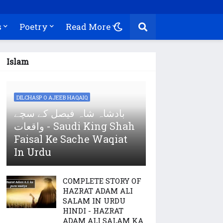
s
Poetry
Read More
Islam
DILCHASP O AJEEB HAQAIQ
بادشاہ شاہ فیصل کے سچے
واقعات - Saudi King Shah
Faisal Ke Sache Waqiat
In Urdu
COMPLETE STORY OF
HAZRAT ADAM ALI
SALAM IN URDU
HINDI - HAZRAT
ADAM ALI SALAM KA