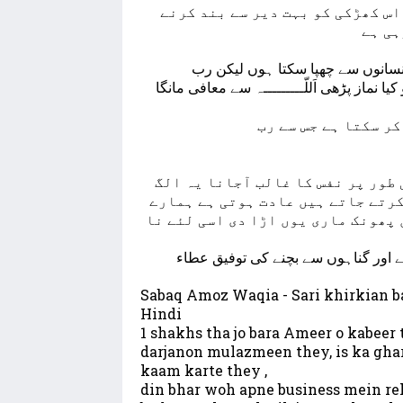
س کھڑکی کو بہت دیر سے بند کرنے
انسانوں سے چھپا سکتا ہوں لیکن رب
کر سکتا ہے جس سے رب
 طور پر نفس کا غالب آجانا یہ الگ
کرتے جاتے ہیں عادت ہوتی ہے ہمارے
 پھونک ماری یوں اڑا دی اسی لئے نا
ائے اور گناہوں سے بچنے کی توفیق عطاء
Sabaq Amoz Waqia - Sari khirkian b
Hindi
1 shakhs tha jo bara Ameer o kabeer t
darjanon mulazmeen they, is ka ghar
kaam karte they ,
din bhar woh apne business mein reh