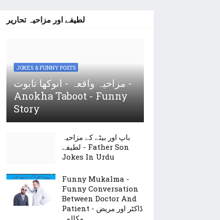
لطیفے اور مزاحیہ تحاریر
JOKES & FUNNY POSTS
مزاحیہ واقعہ - انوکھا تابوت -
Anokha Taboot - Funny
Story
باپ اور بیٹے کے مزاحیہ
لطیفے - Father Son
Jokes In Urdu
Funny Mukalma -
Funny Conversation
Between Doctor And
Patient - ڈاکٹر اور مریض
مکالمہ