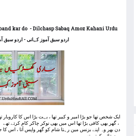
band kar do - Dilchasp Sabaq Amoz Kahani Urdu
اردو سبق آموز کہانی - اردو سبق آمو
ایک شخص تھا جو بڑا امیر و کبیر تھا ، بہت بڑا اس کا کاروبار 
گھر بھی کافی بڑا تھا اس میں بھی نوکر چاکر کام کرتے تھے ،
دن بھر وہ اپنے بزنس مین رہتا شام کو گھر واپس آتا ، اس کا جو
صفائی کرتی تھی ،