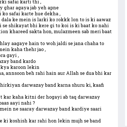
i safai karti thi ,
ay ghar agaya jab yeh apne
ko safai karte hue dekha ,
 dala ke mein is larki ko rokkk lon to is ki aawaz
 se shikayat bhi kere gi to koi is ki baat ko nahi
ation khareed sakta hon, mulazmeen sab meri baat
hlay aagaye hain to woh jaldi se jana chaha to
ein kaha thehr jao ,
a gayi ,
azay band kardo
 kya karoon lekin
ha, annsoon beh rahi hain aur Allah se dua bhi kar
khirkiyan darwazay band karna shuru ki, kaafi
t kar kaha kitni der hogayi ab taq darwazay
paas aayi nahi ?
k mein ne saaray darwazay band kardiye saari
e ki koshish kar rahi hon lekin mujh se band