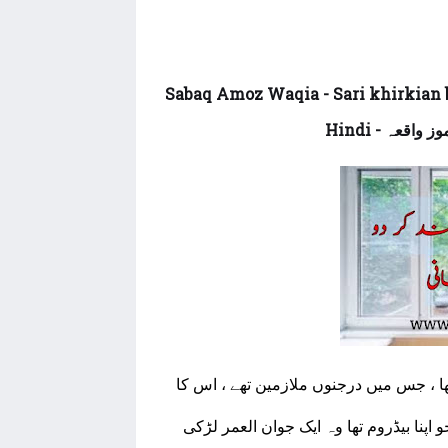
Sabaq Amoz Waqia - Sari khirkian 
Hindi
- ز واقعہ
تھا ، جس میں درجنوں ملازمین تھے ، اس کا
 اپنا بیڈروم تھا وہ ایک جوان العمر لڑکی