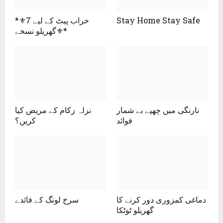
*⚜️خراب پیٹ کے لیے 7
Stay Home Stay Safe
گھریلو نسخے⚜*
نارنگی میں چھپے بے شمار
نزلہ زکام کے مریض کیا
فوائد
کریں؟
دماغی کمزوری دور کرنے کا
سرخ لونگ کے فائدے
گھریلو ٹوٹکا