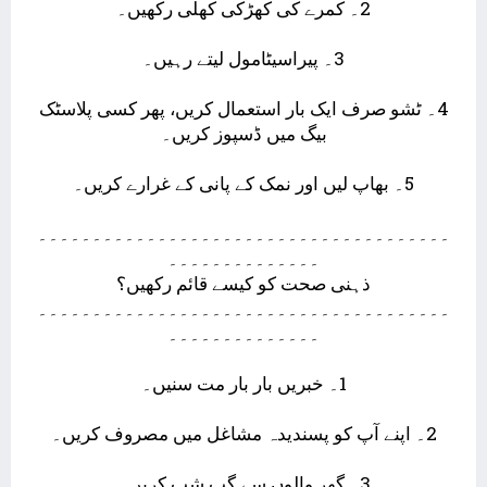
2۔ کمرے کی کھڑکی کھلی رکھیں۔
3۔ پیراسیٹامول لیتے رہیں۔
4۔ ٹشو صرف ایک بار استعمال کریں، پھر کسی پلاسٹک
بیگ میں ڈسپوز کریں۔
5۔ بھاپ لیں اور نمک کے پانی کے غرارے کریں۔
۔۔۔۔۔۔۔۔۔۔۔۔۔۔۔۔۔۔۔۔۔۔۔۔۔۔۔۔۔۔۔۔۔۔۔۔۔۔
۔۔۔۔۔۔۔۔۔۔۔۔۔۔
ذہنی صحت کو کیسے قائم رکھیں؟
۔۔۔۔۔۔۔۔۔۔۔۔۔۔۔۔۔۔۔۔۔۔۔۔۔۔۔۔۔۔۔۔۔۔۔۔۔۔
۔۔۔۔۔۔۔۔۔۔۔۔۔۔
1۔ خبریں بار بار مت سنیں۔
2۔ اپنے آپ کو پسندیدہ مشاغل میں مصروف کریں۔
3۔ گھر والوں سے گپ شپ کریں۔