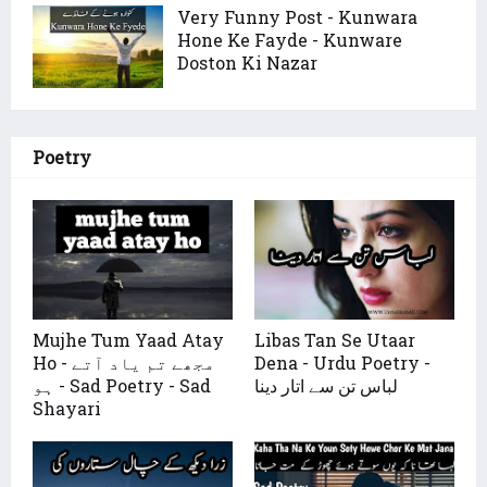
Very Funny Post - Kunwara
Hone Ke Fayde - Kunware
Doston Ki Nazar
Poetry
Mujhe Tum Yaad Atay
Libas Tan Se Utaar
Ho - مجھے تم یاد آتے
Dena - Urdu Poetry -
لباس تن سے اتار دینا
ہو - Sad Poetry - Sad
Shayari