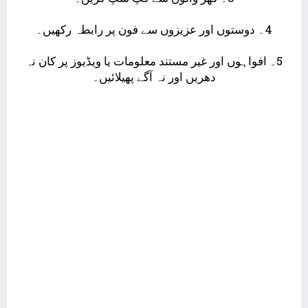
4۔ دوستوں اور عزیزوں سے فون پر رابطہ رکھیں۔
5۔ افواہوں اور غیر مستند معلومات یا ویڈیوز پر کان نہ
دھریں اور نہ آگے پھیلائیں۔