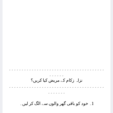
۔۔۔۔۔۔۔۔۔۔۔۔۔۔۔۔۔۔۔۔۔۔۔۔۔۔۔۔۔۔۔۔۔۔۔۔۔۔
۔۔۔۔۔۔
نزلہ زکام کے مریض کیا کریں؟
۔۔۔۔۔۔۔۔۔۔۔۔۔۔۔۔۔۔۔۔۔۔۔۔۔۔۔۔۔۔۔۔۔۔۔۔۔۔
۔۔۔۔۔۔۔
1۔ خود کو باقی گھر والوں سے الگ کر لیں۔