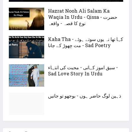
Hazrat Nooh Ali Salam Ka
Waqia In Urdu - Qissa - حضرت
نوع کا قصہ - واقعہ
Kaha Tha - کہا تھا نہ یوں سوتے ہوئے
مت چھوڑ کے جانا - Sad Poetry
سبق اموز کہانی - محبت کی انتہاء -
Sad Love Story In Urdu
ذہین لوگ حاضر ہوں - بوجھو تو جانیں