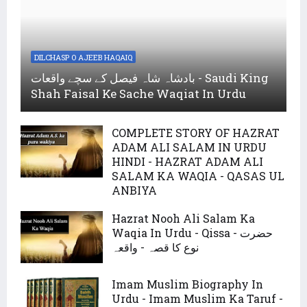
DILCHASP O AJEEB HAQAIQ
بادشاہ شاہ فیصل کے سچے واقعات - Saudi King
Shah Faisal Ke Sache Waqiat In Urdu
COMPLETE STORY OF HAZRAT
ADAM ALI SALAM IN URDU
HINDI - HAZRAT ADAM ALI
SALAM KA WAQIA - QASAS UL
ANBIYA
Hazrat Nooh Ali Salam Ka
Waqia In Urdu - Qissa - حضرت
نوع کا قصہ - واقعہ
Imam Muslim Biography In
Urdu - Imam Muslim Ka Taruf -