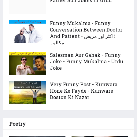
Father Son Jokes In Urdu
Funny Mukalma - Funny
Conversation Between Doctor
And Patient - ڈاکٹر اور مریض
مکالمہ
Salesman Aur Gahak - Funny
Joke - Funny Mukalma - Urdu
Joke
Very Funny Post - Kunwara
Hone Ke Fayde - Kunware
Doston Ki Nazar
Poetry