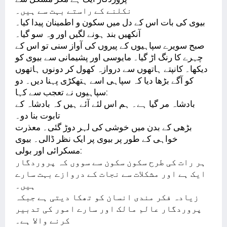
نکلنے کے راستے بہت سے ہیں۔
بیوی کی بات اس کے دل میں سکون و اطمینان پیدا کیا۔
آنکھیں بند ہونے لگیں اور وہ سو گیا۔
صبح سویرے سپاہیوں کے پیروں کی آواز سنی تو اس کے
چہرے کا رنگ اڑ گیا۔ مایوسی اور پشیمانی سے بیوی کو
دیکھا۔ کانپتے ہاتھوں سے دروازہ کھول کر دونوں ہاتھوں
کو آگے بڑھا دیا کہ سپاہی اسے ہتھکڑی پہنا دیں۔ دو
سپاہیوں نے تعجب سے کہا:
بادشاہ مر گیا ہے۔ ہم اس لئے آئے ہیں کہ بادشاہ کے
تابوت بنا دو۔
بڑھی کے بدن میں خوشی کی لہر دوڑ گئی۔ معذرت
خواہی کے طور پر بیوی پر ایک نظر ڈالی۔ بیوی
مسکرائی اور بولی:
ہر رات کی طرح سکون سکون سے سووں کہ پروردگار
ایک ہے اور مشکلات سے نجات کے دروازے بہت سارے
ہیں۔
زیادہ فکر مندی انسان کو تھکا دیتی ہے جبکہ
پروردگار عالم مالک اور سارے امور کی تدبیر
کرنے والا ہے۔