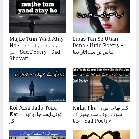
Mujhe Tum Yaad Atay
Libas Tan Se Utaar
Ho - مجھے تم یاد آتے
Dena - Urdu Poetry -
لباس تن سے اتار دینا
ہو - Sad Poetry - Sad
Shayari
Koi Aisa Jadu Tona
Kaha Tha - کہا تھا نہ یوں
سوتے ہوئے مت چھوڑ کے
Kar - کوئی ایسا جادو ٹونہ
جانا - Sad Poetry
کر