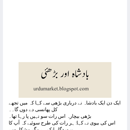
ایک دن ایک بادشاہ نے درباری بڑھی سے کہا کہ میں تجھے
کل پھانسی دے دوں گا۔۔
بڑھی بیچارہ اس رات سو نہیں پا رہا تھا۔
اس کی بیوی نے کہا: ہر رات کی طرح سوئیے کہ آپ کا
پروردگار ایک ہے مگر مشکل سے