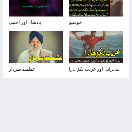
خوشبو
بادشاہ اور اجنبی
شہزادہ اور غریب لکڑہارا
عقلمند سردار