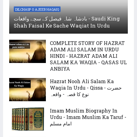
DILCHASP O AJEEB HAQAIQ
بادشاہ شاہ فیصل کے سچے واقعات - Saudi King
Shah Faisal Ke Sache Waqiat In Urdu
COMPLETE STORY OF HAZRAT
ADAM ALI SALAM IN URDU
HINDI - HAZRAT ADAM ALI
SALAM KA WAQIA - QASAS UL
ANBIYA
Hazrat Nooh Ali Salam Ka
Waqia In Urdu - Qissa - حضرت
نوع کا قصہ - واقعہ
Imam Muslim Biography In
Urdu - Imam Muslim Ka Taruf -
امام مسلم