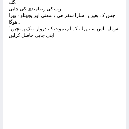
ﮔﺌﮯ..
ﺭﺏ ﮐﯽ ﺭﺿﺎﻣﻨﺪﯼ ﮐﯽ ﭼﺎﺑﯽ ..
ﺟﺲ ﮐﮯ ﺑﻐﯿﺮ ﯾﮧ ﺳﺎﺭﺍ ﺳﻔﺮ ﮬﯽ ﺑﮯﻣﻌﻨﯽ ﺍﻭﺭ ﭘﭽﮭﺘﺎﻭﮮ ﺑﮭﺮﺍ
ﮬﻮﮔﺎ..
ﺍﺱ ﻟﯿﮯ ﺍﺱ ﺳﮯ ﭘﮩﻠﮯ ﮐﮧ ﺁﭖ ﻣﻮﺕ ﮐﮯ ﺩﺭﻭﺍﺯﮮ ﺗﮏ ﭘﮩﻨﭽﯿﮟ '
ﺍﭘﻨﯽ ﭼﺎﺑﯽ ﺣﺎﺻﻞ ﮐﺮﻟﯿﮟ