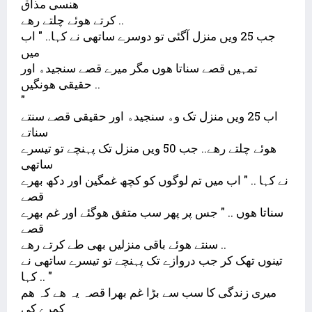
ﮬﻨﺴﯽ ﻣﺬﺍﻕ
ﮐﺮﺗﮯ ﮬﻮﺋﮯ ﭼﻠﺘﮯ ﺭﮬﮯ ..
ﺟﺐ 25 ﻭﯾﮟ ﻣﻨﺰﻝ ﺁﮔﺌﯽ ﺗﻮ ﺩﻭﺳﺮﮮ ﺳﺎﺗﮭﯽ ﻧﮯ ﮐﮩﺎ.. " ﺍﺏ
ﻣﯿﮟ
ﺗﻤﮩﯿﮟ ﻗﺼﮯ ﺳﻨﺎﺗﺎ ﮬﻮﮞ ﻣﮕﺮ ﻣﯿﺮﮮ ﻗﺼﮯ ﺳﻨﺠﯿﺪﮦ ﺍﻭﺭ
ﺣﻘﯿﻘﯽ ﮬﻮﻧﮕﯿﮟ ..
"
ﺍﺏ 25 ﻭﯾﮟ ﻣﻨﺰﻝ ﺗﮏ ﻭﮦ ﺳﻨﺠﯿﺪﮦ ﺍﻭﺭ ﺣﻘﯿﻘﯽ ﻗﺼﮯ ﺳﻨﺘﮯ
ﺳﻨﺎﺗﮯ
ﮬﻮﺋﮯ ﭼﻠﺘﮯ ﺭﮬﮯ.. ﺟﺐ 50 ﻭﯾﮟ ﻣﻨﺰﻝ ﺗﮏ ﭘﮩﻨﭽﮯ ﺗﻮ ﺗﯿﺴﺮﮮ
ﺳﺎﺗﮭﯽ
ﻧﮯ ﮐﮩﺎ .. " ﺍﺏ ﻣﯿﮟ ﺗﻢ ﻟﻮﮔﻮﮞ ﮐﻮ ﮐﭽﮫ ﻏﻤﮕﯿﻦ ﺍﻭﺭ ﺩﮐﮫ ﺑﮭﺮﮮ
ﻗﺼﮯ
ﺳﻨﺎﺗﺎ ﮬﻮﮞ .. " ﺟﺲ ﭘﺮ ﭘﮭﺮ ﺳﺐ ﻣﺘﻔﻖ ﮬﻮﮔﺌﮯ ﺍﻭﺭ ﻏﻢ ﺑﮭﺮﮮ
ﻗﺼﮯ
ﺳﻨﺘﮯ ﮬﻮﺋﮯ ﺑﺎﻗﯽ ﻣﻨﺰﻟﯿﮟ ﺑﮭﯽ ﻃﮯ ﮐﺮﺗﮯ ﺭﮬﮯ ..
ﺗﯿﻨﻮﮞ ﺗﮭﮏ ﮐﺮ ﺟﺐ ﺩﺭﻭﺍﺯﮮ ﺗﮏ ﭘﮩﻨﭽﮯ ﺗﻮ ﺗﯿﺴﺮﮮ ﺳﺎﺗﮭﯽ ﻧﮯ
ﮐﮩﺎ .. "
ﻣﯿﺮﯼ ﺯﻧﺪﮔﯽ ﮐﺎ ﺳﺐ ﺳﮯ ﺑﮍﺍ ﻏﻢ ﺑﮭﺮﺍ ﻗﺼﮧ ﯾﮧ ﮬﮯ ﮐﮧ ﮬﻢ
ﮐﻤﺮﮮ ﮐﯽ