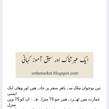
ﺗﯿﻦ ﻧﻮﺟﻮﺍﻥ ﻣﻠﮏ ﺳﮯ ﺑﺎﮬﺮ ﺳﻔﺮ ﭘﺮ ﺟﺎﺗﮯ ﮬﯿﮟ ﺍﻭﺭ ﻭﮬﺎﮞ ﺍﯾﮏ
ﺍﯾﺴﯽ
ﻋﻤﺎﺭﺕ ﻣﯿﮟ ﭨﮭﮩﺮﺗﮯ ﮬﯿﮟ ﺟﻮ 75 ﻣﻨﺰﻟﮧ ﮬﮯ .. ﺍﻥ ﮐﻮ 75 ﻭﯾﮟ
ﻣﻨﺰﻝ