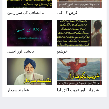
غرض کے کتے
نا انصافی کی سر زمین
خوشبو
بادشاہ اور اجنبی
شہزادہ اور غریب لکڑہارا
عقلمند سردار