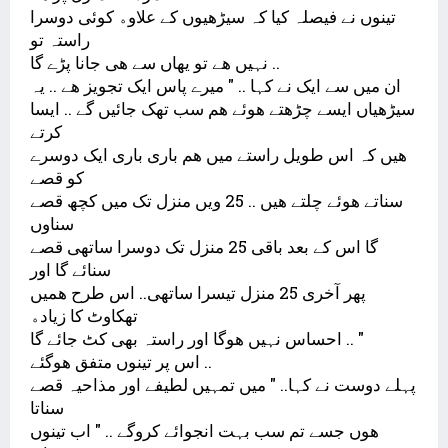
ﺗﯿﻨﻮﮞ ﻧﮯ ﻓﯿﺼﻠﮧ ﮐﯿﺎ ﮐﮧ ﺳﯿﮍﮬﯿﻮﮞ ﮐﮯ ﻋﻼﻭﮦ ﮐﻮﺋﯽ ﺩﻭﺳﺮﺍ
ﺭﺍﺳﺘﮧ ﺗﻮ
ﻧﮩﯿﮟ ﮬﮯ ﺗﻮ ﯾﮭﺎﮞ ﺳﮯ ﮬﯽ ﺟﺎﻧﺎ ﭘﮍﮮ ﮔﺎ ..
ﺍﻥ ﻣﯿﮟ ﺳﮯ ﺍﯾﮏ ﻧﮯ ﮐﮩﺎ .. " ﻣﯿﺮﮮ ﭘﺎﺱ ﺍﯾﮏ ﺗﺠﻮﯾﺰ ﮬﮯ .. ﯾﮧ
ﺳﯿﮍﮬﯿﺎﮞ ﺍﯾﺴﮯ ﭼﮍﮬﺘﮯ ﮬﻮﺋﮯ ﮬﻢ ﺳﺐ ﺗﮭﮏ ﺟﺎﺋﯿﮟ ﮔﮯ .. ﺍﯾﺴﺎ
ﮐﺮﺗﮯ
ﮬﯿﮟ ﮐﮧ ﺍﺱ ﻃﻮﯾﻞ ﺭﺍﺳﺘﮯ ﻣﯿﮟ ﮬﻢ ﺑﺎﺭﯼ ﺑﺎﺭﯼ ﺍﯾﮏ ﺩﻭﺳﺮﮮ
ﮐﻮ ﻗﺼﮯ
ﺳﻨﺎﺗﮯ ﮬﻮﺋﮯ ﭼﻠﺘﮯ ﮬﯿﮟ .. 25 ﻭﯾﮟ ﻣﻨﺰﻝ ﺗﮏ ﻣﯿﮟ ﮐﭽﮫ ﻗﺼﮯ
ﺳﻨﺎﻭﮞ
ﮔﺎ ﺍﺱ ﮐﮯ ﺑﻌﺪ ﺑﺎﻗﯽ 25 ﻣﻨﺰﻝ ﺗﮏ ﺩﻭﺳﺮﺍ ﺳﺎﺗﮭﯽ ﻗﺼﮯ
ﺳﻨﺎﺋﮯ ﮔﺎ ﺍﻭﺭ
ﭘﮭﺮ ﺁﺧﺮﯼ 25 ﻣﻨﺰﻝ ﺗﯿﺴﺮﺍ ﺳﺎﺗﮭﯽ.. ﺍﺱ ﻃﺮﺡ ﮬﻤﯿﮟ
ﺗﮭﮑﺎﻭﭦ ﮐﺎ ﺯﯾﺎﺩﮦ
ﺍﺣﺴﺎﺱ ﻧﮩﯿﮟ ﮬﻮﮔﺎ ﺍﻭﺭ ﺭﺍﺳﺘﮧ ﺑﮭﯽ ﮐﭧ ﺟﺎﺋﮯ ﮔﺎ .. "
ﺍﺱ ﭘﺮ ﺗﯿﻨﻮﮞ ﻣﺘﻔﻖ ﮬﻮﮔﺌﮯ ..
ﭘﮩﻠﮯ ﺩﻭﺳﺖ ﻧﮯ ﮐﮩﺎ.. " ﻣﯿﮟ ﺗﻤﮩﯿﮟ ﻟﻄﯿﻔﮯ ﺍﻭﺭ ﻣﺬﺍﺣﯿﮧ ﻗﺼﮯ
ﺳﻨﺎﺗﺎ
ﮬﻮﮞ ﺟﺴﮯ ﺗﻢ ﺳﺐ ﺑﮩﺖ ﺍﻧﺠﻮﺍﺋﮯ ﮐﺮﻭﮔﮯ .. " ﺍﺏ ﺗﯿﻨﻮﮞ