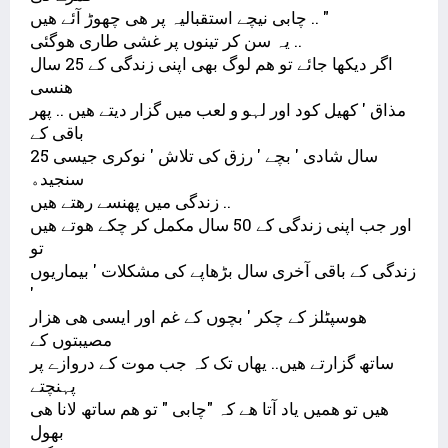
ﭼﺎﺑﯽ ﻧﯿﭽﮯ ﺍﺳﺘﻘﺒﺎﻟﯿﮧ ﭘﺮ ﮬﯽ ﭼﮭﻮﮌ ﺁﺋﮯ ﮬﯿﮟ .. "
ﯾﮧ ﺳﻦ ﮐﺮ ﺗﯿﻨﻮﮞ ﭘﺮ ﻏﺸﯽ ﻃﺎﺭﯼ ﮬﻮﮔﺌﯽ ..
ﺍﮔﺮ ﺩﯾﮑﮭﺎ ﺟﺎﺋﮯ ﺗﻮ ﮬﻢ ﻟﻮﮒ ﺑﮭﯽ ﺍﭘﻨﯽ ﺯﻧﺪﮔﯽ ﮐﮯ 25 ﺳﺎﻝ
ﮬﻨﺴﯽ
ﻣﺬﺍﻕ ' ﮐﮭﯿﻞ ﮐﻮﺩ ﺍﻭﺭ ﻟﮩﻮ ﻭ ﻟﻌﺐ ﻣﯿﮟ ﮔﺰﺍﺭ ﺩﯾﺘﮯ ﮬﯿﮟ .. ﭘﮭﺮ
ﺑﺎﻗﯽ ﮐﮯ
25 ﺳﺎﻝ ﺷﺎﺩﯼ ' ﺑﭽﮯ ' ﺭﺯﻕ ﮐﯽ ﺗﻼﺵ ' ﻧﻮﮐﺮﯼ ﺟﯿﺴﯽ
ﺳﻨﺠﯿﺪﮦ
ﺯﻧﺪﮔﯽ ﻣﯿﮟ ﭘﮭﻨﺴﮯ ﺭﮬﺘﮯ ﮬﯿﮟ ..
ﺍﻭﺭ ﺟﺐ ﺍﭘﻨﯽ ﺯﻧﺪﮔﯽ ﮐﮯ 50 ﺳﺎﻝ ﻣﮑﻤﻞ ﮐﺮ ﭼﮑﮯ ﮬﻮﺗﮯ ﮬﯿﮟ
ﺗﻮ
ﺯﻧﺪﮔﯽ ﮐﮯ ﺑﺎﻗﯽ ﺁﺧﺮﯼ ﺳﺎﻝ ﺑﮍﮬﺎﭘﮯ ﮐﯽ ﻣﺸﮑﻼﺕ ' ﺑﯿﻤﺎﺭﯾﻮﮞ
'
ﮬﻮﺳﭙﭩﻠﺰ ﮐﮯ ﭼﮑﺮ ' ﺑﭽﻮﮞ ﮐﮯ ﻏﻢ ﺍﻭﺭ ﺍﯾﺴﯽ ﮬﯽ ﮬﺰﺍﺭ
ﻣﺼﯿﺒﺘﻮﮞ ﮐﮯ
ﺳﺎﺗﮫ ﮔﺰﺍﺭﺗﮯ ﮬﯿﮟ.. ﯾﮭﺎﮞ ﺗﮏ ﮐﮧ ﺟﺐ ﻣﻮﺕ ﮐﮯ ﺩﺭﻭﺍﺯﮮ ﭘﺮ
ﭘﮩﻨﭽﺘﮯ
ﮬﯿﮟ ﺗﻮ ﮬﻤﯿﮟ ﯾﺎﺩ ﺁﺗﺎ ﮬﮯ ﮐﮧ "ﭼﺎﺑﯽ " ﺗﻮ ﮬﻢ ﺳﺎﺗﮫ ﻻﻧﺎ ﮬﯽ
ﺑﮭﻮﻝ