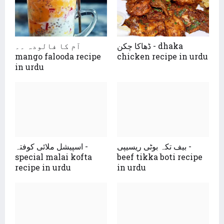
ڈھاکا چکن - dhaka
آم کا فالودہ ۔۔
mango falooda recipe
chicken recipe in urdu
in urdu
بیف تکہ بوٹی ریسیپی -
اسپیشل ملائی کوفتہ -
special malai kofta
beef tikka boti recipe
recipe in urdu
in urdu