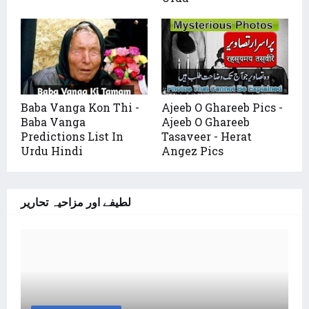
Baba Vanga Kon Thi -
Ajeeb O Ghareeb Pics -
Baba Vanga
Ajeeb O Ghareeb
Predictions List In
Tasaveer - Herat
Urdu Hindi
Angez Pics
لطیفے اور مزاحیہ تحاریر