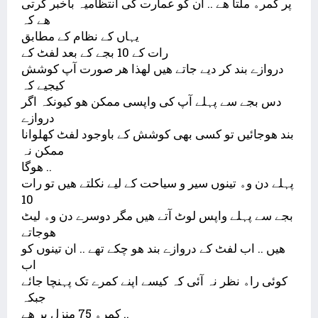
ﭘﺮ ﮐﻤﺮﮦ ﻣﻠﺘﺎ ﮬﮯ .. ﺍﻥ ﮐﻮ ﻋﻤﺎﺭﺕ ﮐﯽ ﺍﻧﺘﻈﺎﻣﯿﮧ ﺑﺎﺧﺒﺮ ﮐﺮﺗﯽ
ﮬﮯ ﮐﮧ
ﯾﮩﺎﮞ ﮐﮯ ﻧﻈﺎﻡ ﮐﮯ ﻣﻄﺎﺑﻖ
ﺭﺍﺕ ﮐﮯ 10 ﺑﺠﮯ ﮐﮯ ﺑﻌﺪ ﻟﻔﭧ ﮐﮯ
ﺩﺭﻭﺍﺯﮮ ﺑﻨﺪ ﮐﺮ ﺩﯾﮯ ﺟﺎﺗﮯ ﮬﯿﮟ ﻟﮭﺬﺍ ﮬﺮ ﺻﻮﺭﺕ ﺁﭖ ﮐﻮﺷﺶ
ﮐﯿﺠﯿﮯ ﮐﮧ
ﺩﺱ ﺑﺠﮯ ﺳﮯ ﭘﮩﻠﮯ ﺁﭖ ﮐﯽ ﻭﺍﭘﺴﯽ ﻣﻤﮑﻦ ﮬﻮ ﮐﯿﻮﻧﮑﮧ ﺍﮔﺮ
ﺩﺭﻭﺍﺯﮮ
ﺑﻨﺪ ﮬﻮﺟﺎﺋﯿﮟ ﺗﻮ ﮐﺴﯽ ﺑﮭﯽ ﮐﻮﺷﺶ ﮐﮯ ﺑﺎﻭﺟﻮﺩ ﻟﻔﭧ ﮐﮭﻠﻮﺍﻧﺎ
ﻣﻤﮑﻦ ﻧﮧ
ﮬﻮﮔﺎ ..
ﭘﮩﻠﮯ ﺩﻥ ﻭﮦ ﺗﯿﻨﻮﮞ ﺳﯿﺮ ﻭ ﺳﯿﺎﺣﺖ ﮐﮯ ﻟﯿﮯ ﻧﮑﻠﺘﮯ ﮬﯿﮟ ﺗﻮ ﺭﺍﺕ
10
ﺑﺠﮯ ﺳﮯ ﭘﮩﻠﮯ ﻭﺍﭘﺲ ﻟﻮﭦ ﺁﺗﮯ ﮬﯿﮟ ﻣﮕﺮ ﺩﻭﺳﺮﮮ ﺩﻥ ﻭﮦ ﻟﯿﭧ
ﮬﻮﺟﺎﺗﮯ
ﮬﯿﮟ .. ﺍﺏ ﻟﻔﭧ ﮐﮯ ﺩﺭﻭﺍﺯﮮ ﺑﻨﺪ ﮬﻮ ﭼﮑﮯ ﺗﮭﮯ .. ﺍﻥ ﺗﯿﻨﻮﮞ ﮐﻮ
ﺍﺏ
ﮐﻮﺋﯽ ﺭﺍﮦ ﻧﻈﺮ ﻧﮧ ﺁﺋﯽ ﮐﮧ ﮐﯿﺴﮯ ﺍﭘﻨﮯ ﮐﻤﺮﮮ ﺗﮏ ﭘﮩﻨﭽﺎ ﺟﺎﺋﮯ
ﺟﺒﮑﮧ
ﮐﻤﺮﮦ 75 ﻣﻨﺰﻝ ﭘﺮ ﮬﮯ ..