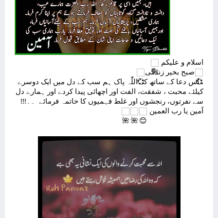
اسلام و علیکم 
صبح بخیر زندگی
، اس دعا کے ساتھ کہ اللّٰہ پاک ہم سب کے دل میں ایک دوسرے 
کیلئے محبت ، شفقت، الفت اور اچھائی پیدا کردے اور ہمارے دل 
سے نفرتوں، رنجشوں اور غلط فہمیوں کا خاتمہ فرمائے  ۔۔!!! 
آمین یا رب العمین 