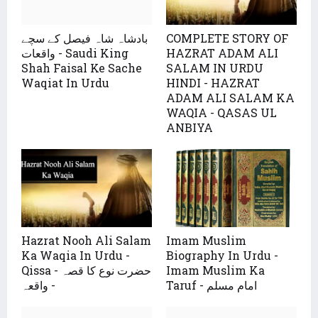
بادشاہ شاہ فیصل کے سچے
COMPLETE STORY OF
واقعات - Saudi King
HAZRAT ADAM ALI
Shah Faisal Ke Sache
SALAM IN URDU
Waqiat In Urdu
HINDI - HAZRAT
ADAM ALI SALAM KA
WAQIA - QASAS UL
ANBIYA
Hazrat Nooh Ali Salam
Imam Muslim
Ka Waqia In Urdu -
Biography In Urdu -
Qissa - حضرت نوع کا قصہ
Imam Muslim Ka
Taruf - امام مسلم
- واقعہ