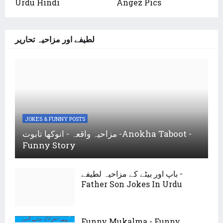
Urdu Hindi
Angez Pics
لطیفے اور مزاحیہ تحاریر
JOKES & FUNNY POSTS
مزاحیہ واقعہ - انوکھا تابوت -Anokha Taboot -
Funny Story
باپ اور بیٹے کے مزاحیہ لطیفے -
Father Son Jokes In Urdu
Funny Mukalma - Funny