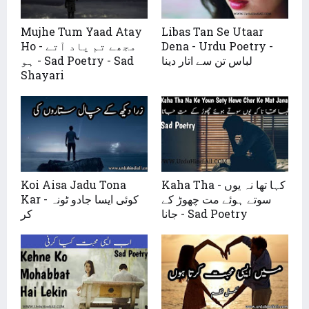
Mujhe Tum Yaad Atay
Libas Tan Se Utaar
Ho - مجھے تم یاد آتے
Dena - Urdu Poetry -
لباس تن سے اتار دینا
ہو - Sad Poetry - Sad
Shayari
Koi Aisa Jadu Tona
Kaha Tha - کہا تھا نہ یوں
سوتے ہوئے مت چھوڑ کے
Kar - کوئی ایسا جادو ٹونہ
جانا - Sad Poetry
کر