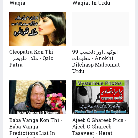
Waqia
Waqiat In Urdu
Cleopatra Kon Thi -
99 انوکھی اور دلچسپ
معلومات - Anokhi
ملکہ قلوپطرہ - Qalo
Patra
Dilchasp Maloomat
Urdu
Baba Vanga Kon Thi -
Ajeeb O Ghareeb Pics -
Baba Vanga
Ajeeb O Ghareeb
Predictions List In
Tasaveer - Herat