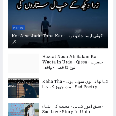
POETRY
Koi Aisa Jadu Tona Kar - کوئی ایسا جادو ٹونہ
کر
Hazrat Nooh Ali Salam Ka
Waqia In Urdu - Qissa - حضرت
نوع کا قصہ - واقعہ
Kaha Tha - کہا تھا نہ یوں سوتے ہوئے
مت چھوڑ کے جانا - Sad Poetry
سبق اموز کہانی - محبت کی انتہاء -
Sad Love Story In Urdu