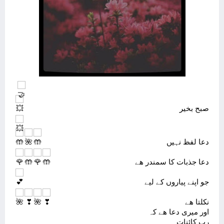
صبح بخیر
دعا لفظ نہیں
دعا جذبات کا سمندر ھے
جو اپنے پیاروں کے لیے
نکلتا ھے
اور میری دعا ھے کہ
رب کائنات