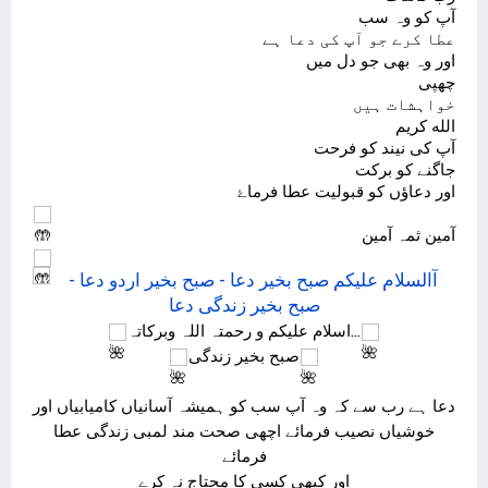
آپ کو وہ سب
عطا کرے جو آپ کی دعا ہے
اور وہ بھی جو دل میں
چھپی
خواہشات ہیں
الله کریم
آپ کی نیند کو فرحت
جاگنے کو برکت
اور دعاؤں کو قبولیت عطا فرماۓ
آمین ثمہ آمین
اسلام علیکم و رحمتہ اللہ وبرکاتہ...
صبح بخیر زندگی
دعا ہے رب سے کہ وہ آپ سب کو ہمیشہ آسانیاں کامیابیاں اور
خوشیاں نصیب فرمائے اچھی صحت مند لمبی زندگی عطا
فرمائے
اور کبھی کسی کا محتاج نہ کرے