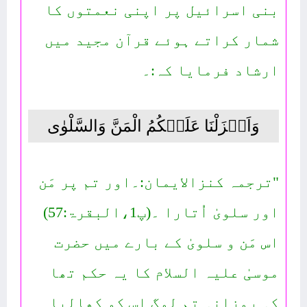
بنی اسرائیل پر اپنی نعمتوں کا
شمار کراتے ہوئے قرآن مجید میں
ارشاد فرمایا کہ:۔
وَاَنۡزَلْنَا عَلَیۡکُمُ الْمَنَّ وَالسَّلْوٰی
"ترجمہ کنزالایمان:۔اور تم پر مَن
اور سلویٰ اُتارا ۔(پ1،البقرۃ:57)
اس مَن و سلویٰ کے بارے میں حضرت
موسیٰ علیہ السلام کا یہ حکم تھا
کہ روزانہ تم لوگ اس کو کھالیا