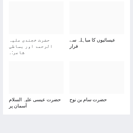
عیسائیوں کا مباہلہ سے
حضرت خجندی علیہ
فرار
الرحمۃ اور بساطی
شاعر:۔
حضرت سام بن نوح
حضرت عیسی علیہ السلام
آسمان پر