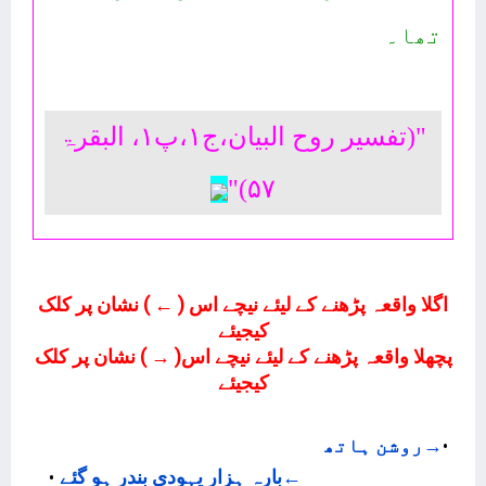
تھا۔
"(تفسیر روح البیان،ج۱،پ۱، البقرۃ
۵۷)"
اگلا واقعہ پڑھنے کے لیئے نیچے اس ( ← ) نشان پر کلک
کیجیئے
پچھلا واقعہ پڑھنے کے لیئے نیچے اس( → ) نشان پر کلک
کیجیئے
→
روشن ہاتھ
←
بارہ ہزار یہودی بندر ہو گئے