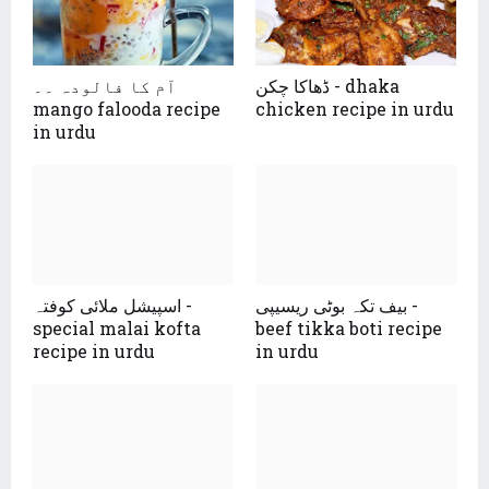
ڈھاکا چکن - dhaka
آم کا فالودہ ۔۔
mango falooda recipe
chicken recipe in urdu
in urdu
بیف تکہ بوٹی ریسیپی -
اسپیشل ملائی کوفتہ -
special malai kofta
beef tikka boti recipe
recipe in urdu
in urdu