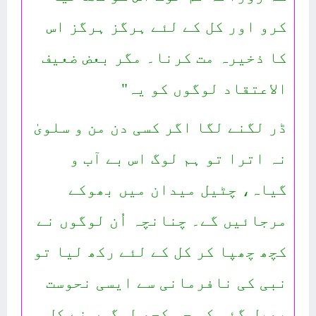
کرو اور کل کے لئے ہرگز ہرگز اس
کا ذخیرہ مت کرنا۔ مگر بعض ضعیف
الاعتقاد لوگوں کو یہ"
ڈر لگنے لگا اگر کسی دن من و سلویٰ
نہ اترا تو ہم لوگ اس بے آب و
گیاہ، چٹیل میدان میں بھوکے
مرجائیں گے۔ چنانچہ اُن لوگوں نے
کچھ چھپا کر کل کے لئے رکھ لیا تو
نبی کی نافرمانی سے ایسی نحوست
پھیل گئی کہ جو کچھ لوگوں نے کل