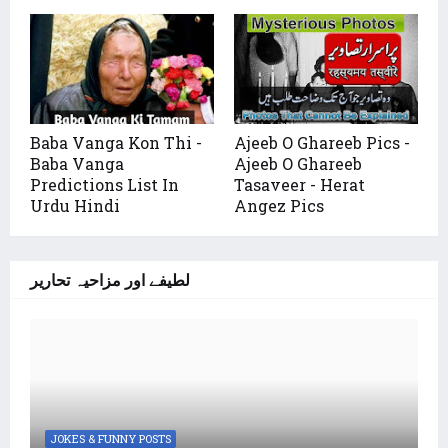
Baba Vanga Kon Thi -
Ajeeb O Ghareeb Pics -
Baba Vanga
Ajeeb O Ghareeb
Predictions List In
Tasaveer - Herat
Urdu Hindi
Angez Pics
لطیفے اور مزاحیہ تحاریر
JOKES & FUNNY POSTS