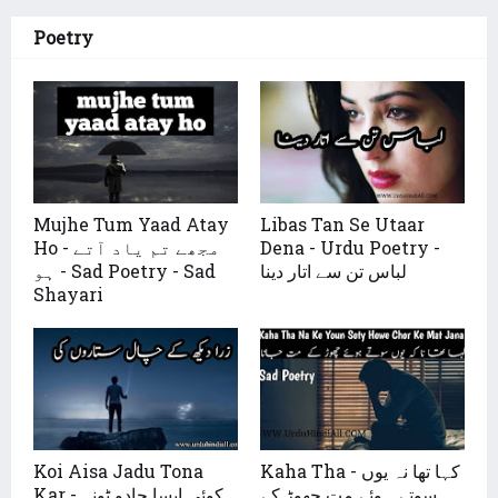
Poetry
Mujhe Tum Yaad Atay
Libas Tan Se Utaar
Ho - مجھے تم یاد آتے
Dena - Urdu Poetry -
لباس تن سے اتار دینا
ہو - Sad Poetry - Sad
Shayari
Koi Aisa Jadu Tona
Kaha Tha - کہا تھا نہ یوں
سوتے ہوئے مت چھوڑ کے
Kar - کوئی ایسا جادو ٹونہ