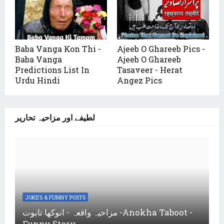
Baba Vanga Kon Thi -
Ajeeb O Ghareeb Pics -
Baba Vanga
Ajeeb O Ghareeb
Predictions List In
Tasaveer - Herat
Urdu Hindi
Angez Pics
لطیفے اور مزاحیہ تحاریر
JOKES & FUNNY POSTS
مزاحیہ واقعہ - انوکھا تابوت -Anokha Taboot -
Funny Story