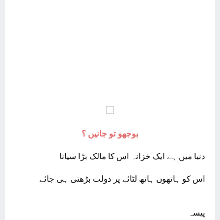
بوجھو تو جانیں ؟
دنیا میں ہے ایک خزانہ اس کا مالک بڑا سیانا
اس کو ہاتھوں ہاتھ لٹائے پر دولت بڑھتی ہی جائے
پیسہ