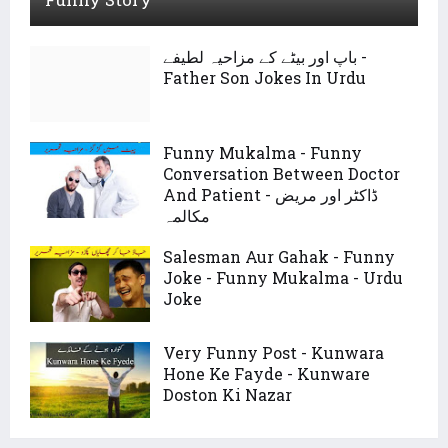
باپ اور بیٹے کے مزاحیہ لطیفے -
Father Son Jokes In Urdu
Funny Mukalma - Funny
Conversation Between Doctor
And Patient - ڈاکٹر اور مریض
مکالمہ
Salesman Aur Gahak - Funny
Joke - Funny Mukalma - Urdu
Joke
Very Funny Post - Kunwara
Hone Ke Fayde - Kunware
Doston Ki Nazar