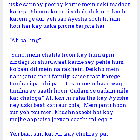
uske sapnay pooray karne mein uski madaat
karega. Shaam ko qari sahab ah kar nikaah
karein ge aur yeh sab Ayesha soch hi rahi
hoti hai kay uska phone baj jata hai.
“Ali calling”
“Suno, mein chahta hoon kay hum apni
zindagi ki shuruwaat karne sey pehle hum
ko baat dil mein na rakhein. Deikho mein
nahi janta meri family kaise react karege
tumhari parahi par... Lekin mein haar waqt
tumharay saath hoon. Qadam se qadam mila
kar chaloga.” Ali keh hi raha tha kay Ayesha
ney uski baat kati aur bola, “Mein janti hoon
aur yeh tou meri khushnaseebi hai kay
mujhe aap jaisa jeevan saathi milega. “
Yeh baat sun kar Ali kay chehray par