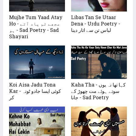
Mujhe Tum Yaad Atay
Libas Tan Se Utaar
Ho - مجھے تم یاد آتے
Dena - Urdu Poetry -
لباس تن سے اتار دینا
ہو - Sad Poetry - Sad
Shayari
Koi Aisa Jadu Tona
Kaha Tha - کہا تھا نہ یوں
سوتے ہوئے مت چھوڑ کے
Kar - کوئی ایسا جادو ٹونہ
جانا - Sad Poetry
کر