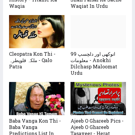
Waqia
Waqiat In Urdu
Cleopatra Kon Thi -
99 انوکھی اور دلچسپ
معلومات - Anokhi
ملکہ قلوپطرہ - Qalo
Patra
Dilchasp Maloomat
Urdu
Baba Vanga Kon Thi -
Ajeeb O Ghareeb Pics -
Baba Vanga
Ajeeb O Ghareeb
Predictions List In
Tasaveer - Herat