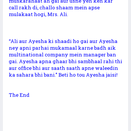
muskarahaat ah gai aur usne yeh keh kar
call rakh di, challo shaam mein apse
mulakaat hogi, Mrs. Ali.
“Ali aur Ayesha ki shaadi ho gai aur Ayesha
ney apni parhai mukamaal karne badh aik
multinational company mein manager ban
gai. Ayesha apna ghaar bhi sambhaal rahi thi
aur office bhi aur saath saath apne waleedin
ka sahara bhi bani.” Beti ho tou Ayesha jaisi!
The End