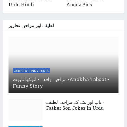
Urdu Hindi
Angez Pics
لطیفے اور مزاحیہ تحاریر
JOKES & FUNNY POSTS
مزاحیہ واقعہ - انوکھا تابوت -Anokha Taboot -
Funny Story
باپ اور بیٹے کے مزاحیہ لطیفے -
Father Son Jokes In Urdu