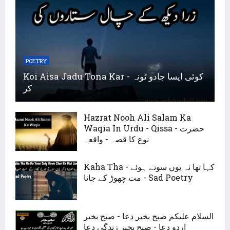
POETRY
Koi Aisa Jadu Tona Kar - کوئی ایسا جادو ٹونہ
کر
Hazrat Nooh Ali Salam Ka
Waqia In Urdu - Qissa - حضرت
نوع کا قصہ - واقعہ
Kaha Tha - کہا تھا نہ یوں سوتے ہوئے
مت چھوڑ کے جانا - Sad Poetry
السلام علیکم صبح بخیر دعا - صبح بخیر
اردو دعا - صبح بخیر زندگی دعا