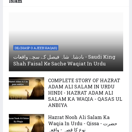
Islam
DILCHASP O AJEEB HAQAIQ
بادشاہ شاہ فیصل کے سچے واقعات - Saudi King
Shah Faisal Ke Sache Waqiat In Urdu
COMPLETE STORY OF HAZRAT
ADAM ALI SALAM IN URDU
HINDI - HAZRAT ADAM ALI
SALAM KA WAQIA - QASAS UL
ANBIYA
Hazrat Nooh Ali Salam Ka
Waqia In Urdu - Qissa - حضرت
نوع کا قصہ - واقعہ