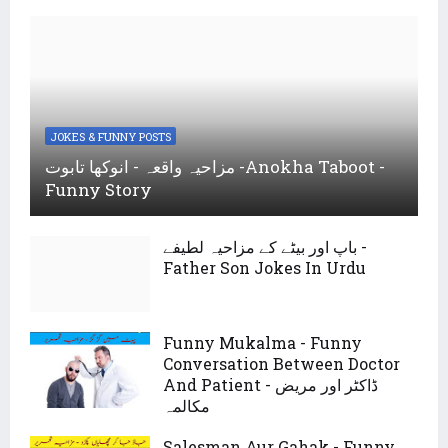
JOKES & FUNNY POSTS
مزاحیہ واقعہ - انوکھا تابوت -Anokha Taboot -
Funny Story
باپ اور بیٹے کے مزاحیہ لطیفے -
Father Son Jokes In Urdu
Funny Mukalma - Funny
Conversation Between Doctor
And Patient - ڈاکٹر اور مریض
مکالمہ
Salesman Aur Gahak - Funny