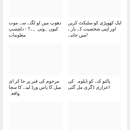
ایک کھوپڑی کو سلیکٹ کریں
دھوپ میں لو لگنے سے موت
اور اپنی شخصیت کے بارے
کیوں ہوتی ہے؟ - دلچسپ
میں جانیے!
معلومات
پالتو کتے کو ڈپلومہ کی
مرحوم کی قبر پر جا کر ای
اعزازی ڈگری مل گئی
میل کا پاس ورڈ لینے کا سچا
واقعہ