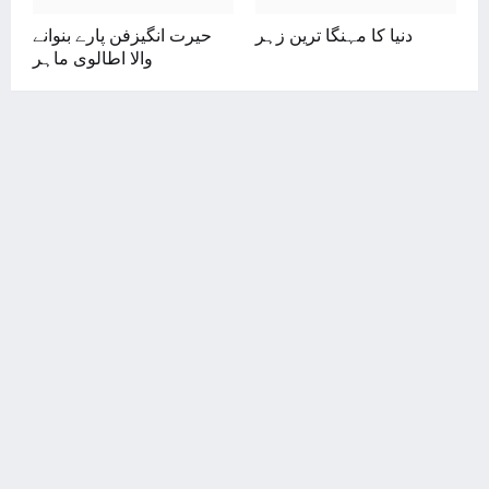
دنیا کا مہنگا ترین زہر
حیرت انگیزفن پارے بنوانے
والا اطالوی ماہر