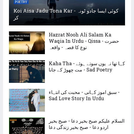
POETRY
Koi Aisa Jadu Tona Kar - کوئی ایسا جادو ٹونہ
کر
Hazrat Nooh Ali Salam Ka
Waqia In Urdu - Qissa - حضرت
نوع کا قصہ - واقعہ
Kaha Tha - کہا تھا نہ یوں سوتے ہوئے
مت چھوڑ کے جانا - Sad Poetry
سبق اموز کہانی - محبت کی انتہاء -
Sad Love Story In Urdu
السلام علیکم صبح بخیر دعا - صبح بخیر
اردو دعا - صبح بخیر زندگی دعا