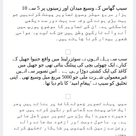
سیپ گھاس کے وسیع میدان اور زمینوں پر 5 سے 10
ہزار مربع میٹر وسیع تصاویر پینٹ کرتےہیں جو
بہت بڑی ہونے کی وجہ سے بہت دور سے دیکھی
جاسکتی ہے۔ ان کی تصاویر کا موضوع یورپ میں
آنے والے تارکینِ وطن ہیں جن کے لیے وہ عوامی
شعور بیدار کرنا چاہتے ہیں۔
سب سے پہلے انہوں نے سوئزرلینڈ میں واقع جنیوا جھیل کے
کنارے ایک چھوٹی بچی کی پینٹنگ بنائی تھی جو جھیل میں
کاغذ کی ایک کشتی دوڑا رہی ہے ۔ اس تصویر سے انہیں
غیرمعمولی شہرت ملی جو 5000 مربع میل وسیع تھی۔ اپنی
تخلیق کو سیپ نے ’پیغامِ امید‘ کا نام دیا تھا۔
سیپ پہلے تصویر چھوٹے کاغذ پر بناتے ہیں پھر
ایک خاص پینٹ سے گھاس کو رنگین کرتے ہیں جو
دھیرے دھیرے ایک بڑی سی تصویر میں ڈھل جاتی
ہے۔ وہ ماحول دوست اور ازخود مٹ جانے والے
روغن سے زمین کے کینوس پر شاہکار تخلیق کرتے
ہیں۔