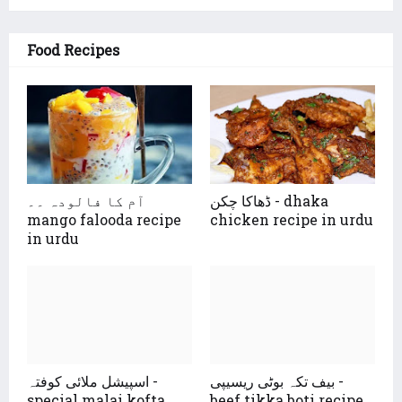
Food Recipes
ڈھاکا چکن - dhaka
آم کا فالودہ ۔۔
mango falooda recipe
chicken recipe in urdu
in urdu
بیف تکہ بوٹی ریسیپی -
اسپیشل ملائی کوفتہ -
special malai kofta
beef tikka boti recipe