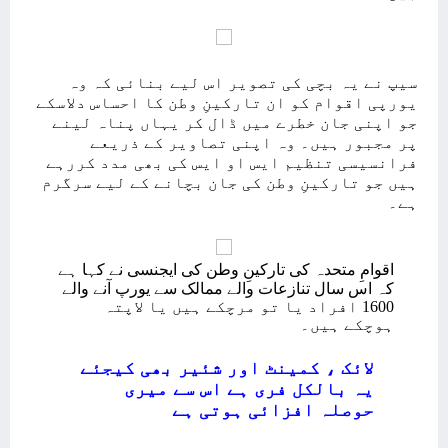
سیپ نے یہ بچی کی تصویر اس لیے بنائی کہ وہ
یورپی اقوام کو ان تارکینِ وطن کا احساس دلاسکے
جو اپنی جان خطرے میں ڈال کر یہاں پناہ لینے
پر مجبور ہیں۔ وہ اپنی تصاویر کے ذریعے
فرانسیسی تنظیم ایس او ایس کی بھی مدد کررہے
ہیں جو تارکینِ وطن کی جان بچانے کے لیے سرگرم
ہے۔
اقوامِ متحدہ کی تارکینِ وطن کی ایجنسی نے کہا ہے
کہ اس سال تنازعات والے ممالک سے یورپ آنے والے
1600 افراد یا تو مرچکے ہیں یا لاپتہ
ہوچکے ہیں۔
لائک ، کمینٹ اور شئیر بھی کیجئے
یہ بالکل فری ہے اس سے میری
حوصلہ افزائی ہوتی ہے