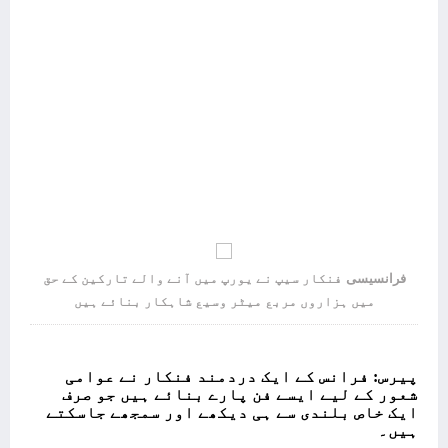
فرانسیسی
فنکار سیپ نے یورپ میں آنے والے تارکین کے حق
میں ہزاروں مربع میٹر وسیع شاہکار بنائے ہیں
پیرس:
فرانس کے ایک دردمند فنکار نے عوامی
شعور کے لیے ایسے فن پارے بنائے ہیں جو صرف
ایک خاص بلندی سے ہی دیکھے اور سمجھے جاسکتے
ہیں۔