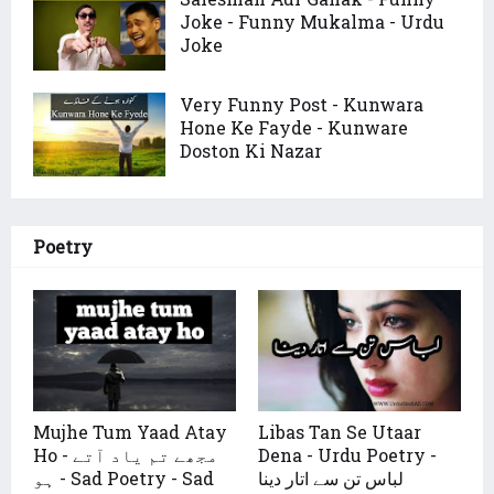
Joke - Funny Mukalma - Urdu
Joke
Very Funny Post - Kunwara
Hone Ke Fayde - Kunware
Doston Ki Nazar
Poetry
Mujhe Tum Yaad Atay
Libas Tan Se Utaar
Dena - Urdu Poetry -
Ho - مجھے تم یاد آتے
لباس تن سے اتار دینا
ہو - Sad Poetry - Sad