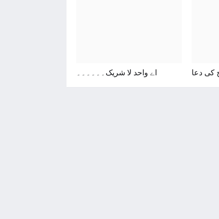
 کی دعا
اے واحد لا شریک۔۔۔۔۔۔