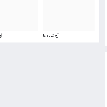
آج کی دعا
آج