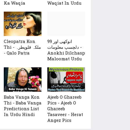
Ka Waqia
Waqiat In Urdu
Cleopatra Kon
99 انوکھی اور
دلچسپ معلومات -
Thi - ملکہ قلوپطرہ
- Qalo Patra
Anokhi Dilchasp
Maloomat Urdu
Baba Vanga Kon
Ajeeb O Ghareeb
Thi - Baba Vanga
Pics - Ajeeb O
Predictions List
Ghareeb
In Urdu Hindi
Tasaveer - Herat
Angez Pics