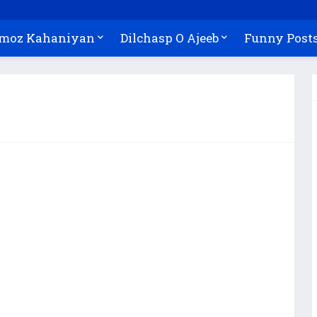
Amoz Kahaniyan
Dilchasp O Ajeeb
Funny Post