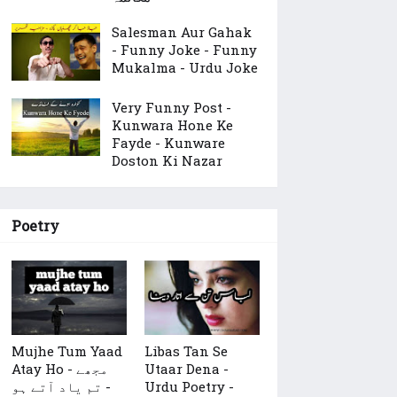
Salesman Aur Gahak
- Funny Joke - Funny
Mukalma - Urdu Joke
Very Funny Post -
Kunwara Hone Ke
Fayde - Kunware
Doston Ki Nazar
Poetry
Mujhe Tum Yaad
Libas Tan Se
Atay Ho - مجھے
Utaar Dena -
تم یاد آتے ہو -
Urdu Poetry -