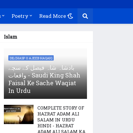
s
Poetry
Read More
Islam
DILCHASP O AJEEB HAQAIQ
بادشاہ شاہ فیصل کے سچے
واقعات - Saudi King Shah
Faisal Ke Sache Waqiat
In Urdu
COMPLETE STORY OF
HAZRAT ADAM ALI
SALAM IN URDU
HINDI - HAZRAT
ADAM ALI SALAM KA