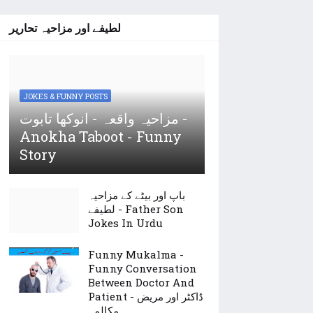
لطیفے اور مزاحیہ تحاریر
JOKES & FUNNY POSTS
مزاحیہ واقعہ - انوکھا تابوت -
Anokha Taboot - Funny
Story
باپ اور بیٹے کے مزاحیہ
لطیفے - Father Son
Jokes In Urdu
Funny Mukalma -
Funny Conversation
Between Doctor And
Patient - ڈاکٹر اور مریض
مکالمہ