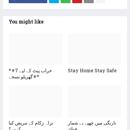
You might like
*⚜️خراب پیٹ کے لیے 7
Stay Home Stay Safe
گھریلو نسخے⚜*
نارنگی میں چھپے بے شمار
نزلہ زکام کے مریض کیا
فوائد
کریں؟