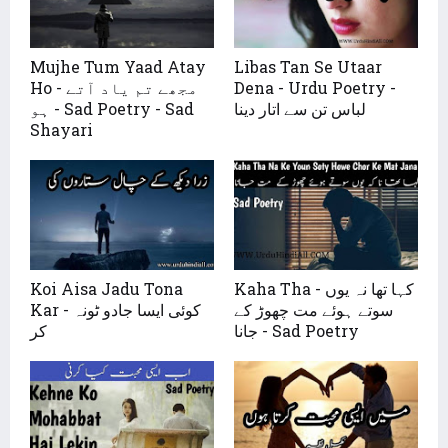
Mujhe Tum Yaad Atay
Libas Tan Se Utaar
Ho - مجھے تم یاد آتے
Dena - Urdu Poetry -
لباس تن سے اتار دینا
ہو - Sad Poetry - Sad
Shayari
Koi Aisa Jadu Tona
Kaha Tha - کہا تھا نہ یوں
سوتے ہوئے مت چھوڑ کے
Kar - کوئی ایسا جادو ٹونہ
جانا - Sad Poetry
کر