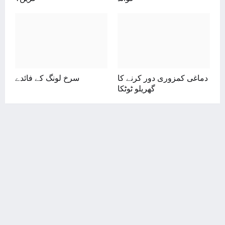
دماغی کمزوری دور کرنے کا
سرخ لونگ کے فائدے
گھریلو ٹوٹکا