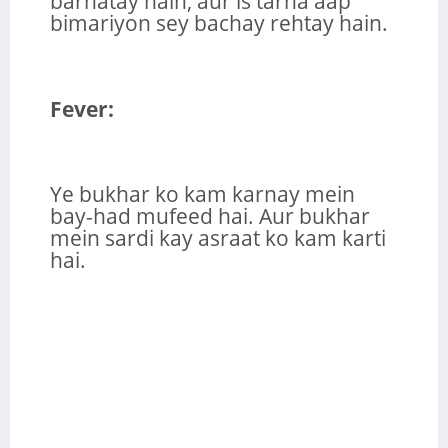
barhatay hain, aur is tarha aap
bimariyon sey bachay rehtay hain.
Fever:
Ye bukhar ko kam karnay mein
bay-had mufeed hai. Aur bukhar
mein sardi kay asraat ko kam karti
hai.