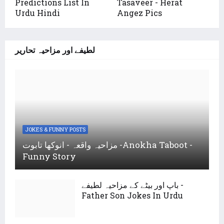
Predictions List In
Tasaveer - Herat
Urdu Hindi
Angez Pics
لطیفے اور مزاحیہ تحاریر
JOKES & FUNNY POSTS
مزاحیہ واقعہ - انوکھا تابوت -Anokha Taboot -
Funny Story
باپ اور بیٹے کے مزاحیہ لطیفے -
Father Son Jokes In Urdu