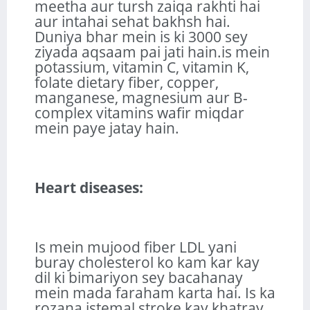
meetha aur tursh zaiqa rakhti hai
aur intahai sehat bakhsh hai.
Duniya bhar mein is ki 3000 sey
ziyada aqsaam pai jati hain.is mein
potassium, vitamin C, vitamin K,
folate dietary fiber, copper,
manganese, magnesium aur B-
complex vitamins wafir miqdar
mein paye jatay hain.
Heart diseases:
Is mein mujood fiber LDL yani
buray cholesterol ko kam kar kay
dil ki bimariyon sey bacahanay
mein mada faraham karta hai. Is ka
rozana istemal stroke kay khatray