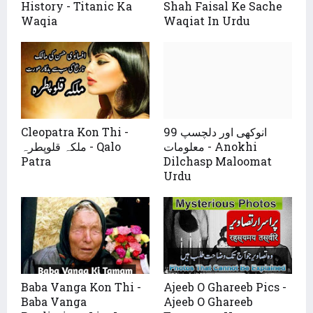
History - Titanic Ka
Shah Faisal Ke Sache
Waqia
Waqiat In Urdu
Cleopatra Kon Thi -
99 انوکھی اور دلچسپ
معلومات - Anokhi
ملکہ قلوپطرہ - Qalo
Patra
Dilchasp Maloomat
Urdu
Baba Vanga Kon Thi -
Ajeeb O Ghareeb Pics -
Baba Vanga
Ajeeb O Ghareeb