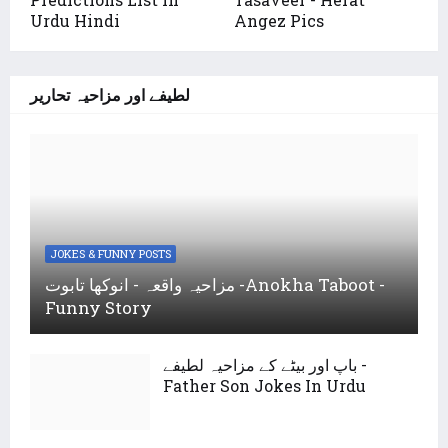
Urdu Hindi
Angez Pics
لطیفے اور مزاحیہ تحاریر
JOKES & FUNNY POSTS
مزاحیہ واقعہ - انوکھا تابوت -Anokha Taboot -
Funny Story
باپ اور بیٹے کے مزاحیہ لطیفے -
Father Son Jokes In Urdu