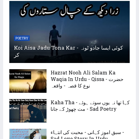
POETRY
Koi Aisa Jadu Tona Kar - کوئی ایسا جادو ٹونہ
کر
Hazrat Nooh Ali Salam Ka
Waqia In Urdu - Qissa - حضرت
نوع کا قصہ - واقعہ
Kaha Tha - کہا تھا نہ یوں سوتے ہوئے
مت چھوڑ کے جانا - Sad Poetry
سبق اموز کہانی - محبت کی انتہاء -
Sad Love Story In Urdu