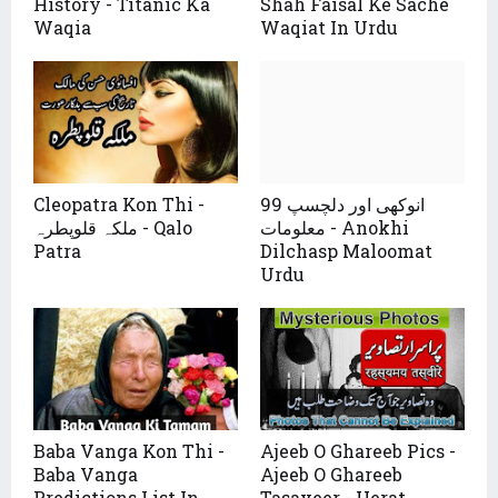
History - Titanic Ka
Shah Faisal Ke Sache
Waqia
Waqiat In Urdu
Cleopatra Kon Thi -
99 انوکھی اور دلچسپ
معلومات - Anokhi
ملکہ قلوپطرہ - Qalo
Patra
Dilchasp Maloomat
Urdu
Baba Vanga Kon Thi -
Ajeeb O Ghareeb Pics -
Baba Vanga
Ajeeb O Ghareeb
Predictions List In
Tasaveer - Herat