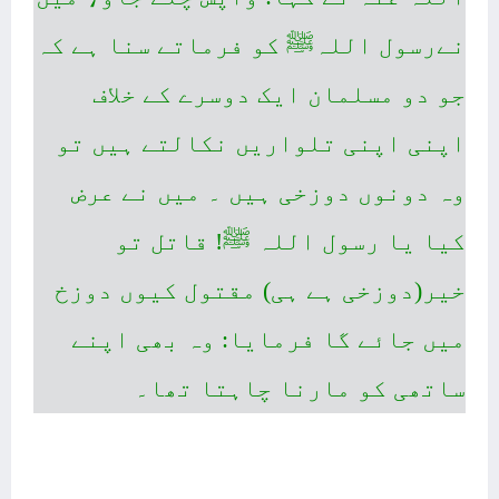
نےرسول اللہﷺ کو فرماتے سنا ہے کہ
جو دو مسلمان ایک دوسرے کے خلاف
اپنی اپنی تلواریں نکالتے ہیں تو
وہ دونوں دوزخی ہیں ۔ میں نے عرض
کیا یا رسول اللہ ﷺ! قاتل تو
خیر(دوزخی ہے ہی) مقتول کیوں دوزخ
میں جائے گا فرمایا: وہ بھی اپنے
ساتھی کو مارنا چاہتا تھا۔