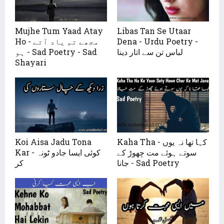
Mujhe Tum Yaad Atay
Libas Tan Se Utaar
Ho - مجھے تم یاد آتے
Dena - Urdu Poetry -
لباس تن سے اتار دینا
ہو - Sad Poetry - Sad
Shayari
Koi Aisa Jadu Tona
Kaha Tha - کہا تھا نہ یوں
سوتے ہوئے مت چھوڑ کے
Kar - کوئی ایسا جادو ٹونہ
جانا - Sad Poetry
کر