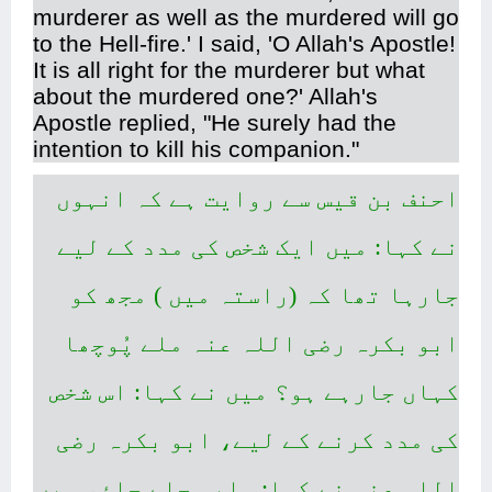
murderer as well as the murdered will go
to the Hell-fire.' I said, 'O Allah's Apostle!
It is all right for the murderer but what
about the murdered one?' Allah's
Apostle replied, "He surely had the
intention to kill his companion."
احنف بن قیس سے روایت ہے کہ انہوں
نے کہا: میں ایک شخص کی مدد کے لیے
جارہا تھا کہ (راستہ میں ) مجھ کو
ابو بکرہ رضی اللہ عنہ ملے پُوچھا
کہاں جارہے ہو؟ میں نے کہا: اس شخص
کی مدد کرنے کے لیے، ابو بکرہ رضی
اللہ عنہ نے کہا: واپس چلے جاؤ، میں