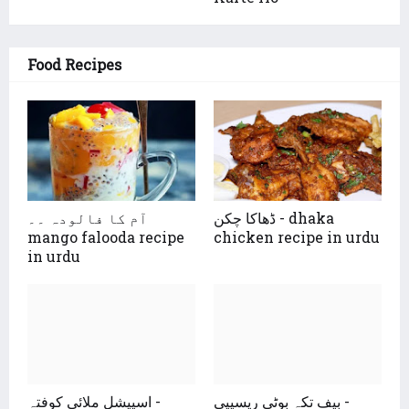
Food Recipes
ڈھاکا چکن - dhaka
آم کا فالودہ ۔۔
mango falooda recipe
chicken recipe in urdu
in urdu
بیف تکہ بوٹی ریسیپی -
اسپیشل ملائی کوفتہ -