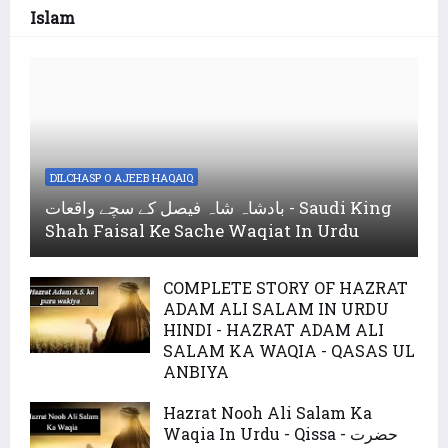
Islam
DILCHASP O AJEEB HAQAIQ
بادشاہ شاہ فیصل کے سچے واقعات - Saudi King
Shah Faisal Ke Sache Waqiat In Urdu
COMPLETE STORY OF HAZRAT
ADAM ALI SALAM IN URDU
HINDI - HAZRAT ADAM ALI
SALAM KA WAQIA - QASAS UL
ANBIYA
Hazrat Nooh Ali Salam Ka
Waqia In Urdu - Qissa - حضرت