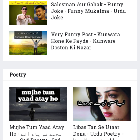
Salesman Aur Gahak - Funny
Joke - Funny Mukalma - Urdu
Joke
Very Funny Post - Kunwara
Hone Ke Fayde - Kunware
Doston Ki Nazar
Poetry
Mujhe Tum Yaad Atay
Libas Tan Se Utaar
Dena - Urdu Poetry -
Ho - مجھے تم یاد آتے