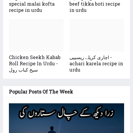
special malai kofta
beef tikka boti recipe
recipe in urdu
in urdu
اچاری کریلے ریسیپی -
Chicken Seekh Kabab
Roll Recipe In Urdu -
achari karela recipe in
urdu
سیخ کباب رول
Popular Posts Of The Week