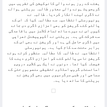
ہفتے کے روز ہونے والی کانوکیشن کی تقریب میں
گریجویٹ ہونے والی معذور طالبہ بریٹنی ہوالے
نے ڈگری لینے انکار کردیا۔ طالبہ نے
یونیورسٹی انتظامیہ سے مطالبہ کیا کہ اس کے
پالتو کتے گریفن کو بھی اعزازی ڈگری دی جائے
کیوں اس نے میرے ساتھ تمام کلاسز میں باقاعدگی
سے شرکت کی ہے۔ بریٹنی نے آکیوپیشنل تھراپی
میں ڈگری حاصل کی ہے اور گریفن نے بھی اس کے
برابر محنت سے کام کیا ہے۔ یونیورسٹی
انتظامیہ نے طالبہ کا مطالبہ منظور کرتے ہوئے
گریفن نامی پالتو کتے کو اعزازی ڈگری دینے کا
فیصلہ کیا تھا۔ دونوں نے ایک ہی کلاس، دروس،
اسائمنٹ، گروپ اسٹڈی، تحقیقی منصوبوں حتیٰ کے
سماجی اور طبی سرگرمیوں میں بھی گریفن نے
بریٹنی کا ساتھ دیا ہے۔