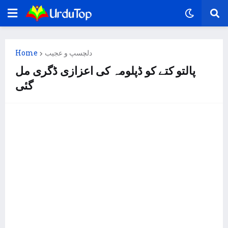
دلچسپ و عجیب
Home
پالتو کتے کو ڈپلومہ کی اعزازی ڈگری مل
گئی