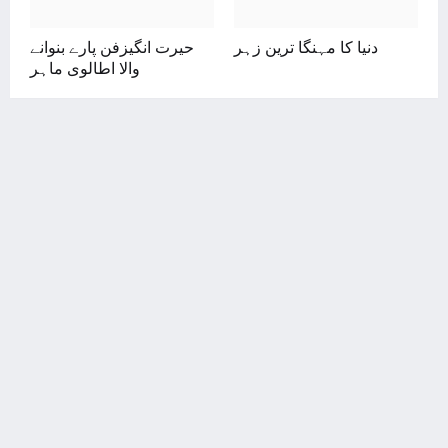
دنیا کا مہنگا ترین زہر
حیرت انگیزفن پارے بنوانے
والا اطالوی ماہر