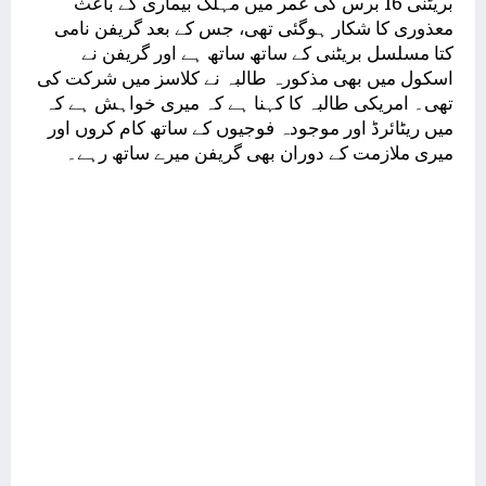
بریٹنی 16 برس کی عمر میں مہلک بیماری کے باعث
معذوری کا شکار ہوگئی تھی، جس کے بعد گریفن نامی
کتا مسلسل بریٹنی کے ساتھ ساتھ ہے اور گریفن نے
اسکول میں بھی مذکورہ طالبہ نے کلاسز میں شرکت کی
تھی۔ امریکی طالبہ کا کہنا ہے کہ میری خواہش ہے کہ
میں ریٹائرڈ اور موجودہ فوجیوں کے ساتھ کام کروں اور
میری ملازمت کے دوران بھی گریفن میرے ساتھ رہے۔