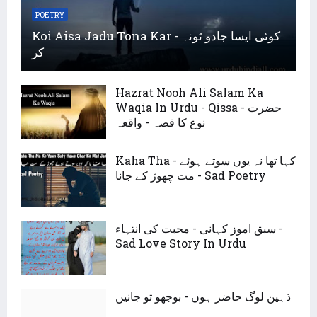
POETRY
Koi Aisa Jadu Tona Kar - کوئی ایسا جادو ٹونہ
کر
Hazrat Nooh Ali Salam Ka
Waqia In Urdu - Qissa - حضرت
نوع کا قصہ - واقعہ
Kaha Tha - کہا تھا نہ یوں سوتے ہوئے
مت چھوڑ کے جانا - Sad Poetry
سبق اموز کہانی - محبت کی انتہاء -
Sad Love Story In Urdu
ذہین لوگ حاضر ہوں - بوجھو تو جانیں