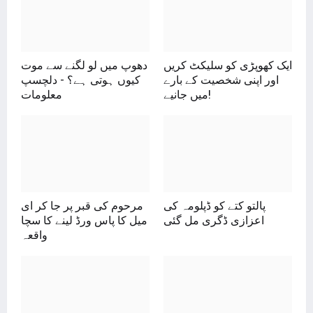
ایک کھوپڑی کو سلیکٹ کریں
دھوپ میں لو لگنے سے موت
اور اپنی شخصیت کے بارے
کیوں ہوتی ہے؟ - دلچسپ
میں جانیے!
معلومات
پالتو کتے کو ڈپلومہ کی
مرحوم کی قبر پر جا کر ای
اعزازی ڈگری مل گئی
میل کا پاس ورڈ لینے کا سچا
واقعہ