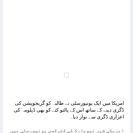
امریکا میں ایک یونیورسٹی نے طالبہ کو گریجویشن کی
ڈگری دینے کے ساتھ اس کے پالتو کتے کو بھی ڈپلومہ کی
اعزازی ڈگری سے نواز دیا۔
امریکی شہر نیویارک کی کلرکسن یونیورسٹی میں