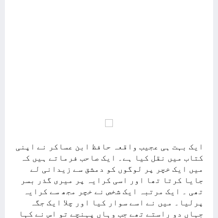
ایک بہت ہی عجیب واقعہ حافظ ابن عساکر نے اپنی
کتاب میں نقل کیا ہے۔ ایک صاحب فرماتے ہیں کہ
میں ایک خچر پر لوگوں کو دمشق سے زیدانی لے
جایا کرتا تھا اور اسی کرایہ پر میری گذر بسر
تھی ۔ ایک مرتبہ ایک شخص نے خچر مجھ سے کرایہ
پرلیا۔ میں نے اسے سوار کیا اور چلا ایک جگہ
جہاں دو راستے تھے جب وہاں پہنچے تو اس نے کہا