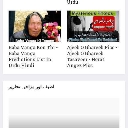
Urdu
Baba Vanga Kon Thi -
Ajeeb O Ghareeb Pics -
Baba Vanga
Ajeeb O Ghareeb
Predictions List In
Tasaveer - Herat
Urdu Hindi
Angez Pics
لطیفے اور مزاحیہ تحاریر