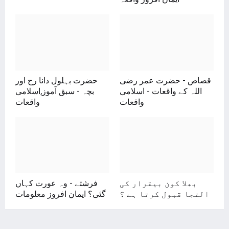
قصاص - حضرت عمر رضی
حضرت بہلول دانا رح اور
اللہ کے واقعات - اسلامی
بچہ - سبق آموز,اسلامی
واقعات
واقعات
بھلا کون بیقرار کی
فرشتے - وہ عورت کہاں
التجا قبول کرتا ہے ؟
گئی؟ ایمان افروز معلومات