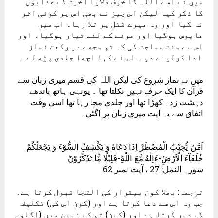
میں نے اسے اللہ کا خوف دلایا آخرت کے عذابوں
کا ذکر کیا لیکن اس چیز نے بھی اس پر کوئی اثر
نہ کیا اور وہ میرے قتل پر تلا رہا۔ اب میں
مایوس ہوگیا اور مرنے کے لئے تیار ہوگیا۔ اور
اس سے منت سماجت کی کہ تم مجھے دو رکعت نماز
ادا کرلینے دو ۔ اس نے کہا اچھا جلدی پڑھ لے ۔
میں نے نماز شروع کی لیکن اللہ کی قسم میری زبان سے
قرآن کا ایک حرف نہیں نکلتا تھا ۔ یونہی ہاتھ باندھے
دہشت زدہ کھڑا تھا اور جلدی مچا رہا تھا اسی وقت
اتفاق سے یہ آیت میری زبان پر آگئی۔
اَمَّنْ یُّجِیْبُ الْمُضْطَرَّ اِذَا دَعَاهُ وَ یَكْشِفُ السُّوْٓءَ وَ یَجْعَلُكُمْ
خُلَفَآءَ الْاَرْضِؕ-ءَاِلٰهٌ مَّعَ اللّٰهِؕ-قَلِیْلًا مَّا تَذَكَّرُوْنَؕ
سورہ النمل: 27 ، آیت نمبر 62
ترجمہ: بھلا کون بیقرار کی التجا قبول کرتا ہے۔
جب وہ اس سے دعا کرتا ہے اور (کون اس کی) تکلیف
کو دور کرتا ہے اور (کون) تم کو زمین میں (اگلوں