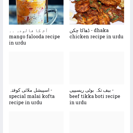
ڈھاکا چکن - dhaka
آم کا فالودہ ۔۔
mango falooda recipe
chicken recipe in urdu
in urdu
بیف تکہ بوٹی ریسیپی -
اسپیشل ملائی کوفتہ -
special malai kofta
beef tikka boti recipe
recipe in urdu
in urdu