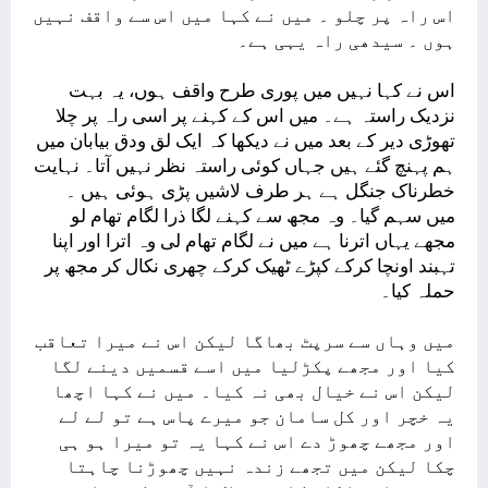
اس راہ پر چلو ۔ میں نے کہا میں اس سے واقف نہیں
ہوں ۔ سیدھی راہ یہی ہے۔
اس نے کہا نہیں میں پوری طرح واقف ہوں، یہ بہت
نزدیک راستہ ہے۔ میں اس کے کہنے پر اسی راہ پر چلا
تھوڑی دیر کے بعد میں نے دیکھا کہ ایک لق ودق بیابان میں
ہم پہنچ گئے ہیں جہاں کوئی راستہ نظر نہیں آتا۔ نہایت
خطرناک جنگل ہے ہر طرف لاشیں پڑی ہوئی ہیں ۔
میں سہم گیا۔ وہ مجھ سے کہنے لگا ذرا لگام تھام لو
مجھے یہاں اترنا ہے میں نے لگام تھام لی وہ اترا اور اپنا
تہبند اونچا کرکے کپڑے ٹھیک کرکے چھری نکال کر مجھ پر
حملہ کیا۔
میں وہاں سے سرپٹ بھاگا لیکن اس نے میرا تعاقب
کیا اور مجھے پکڑلیا میں اسے قسمیں دینے لگا
لیکن اس نے خیال بھی نہ کیا۔ میں نے کہا اچھا
یہ خچر اور کل سامان جو میرے پاس ہے تو لے لے
اور مجھے چھوڑ دے اس نے کہا یہ تو میرا ہو ہی
چکا لیکن میں تجھے زندہ نہیں چھوڑنا چاہتا