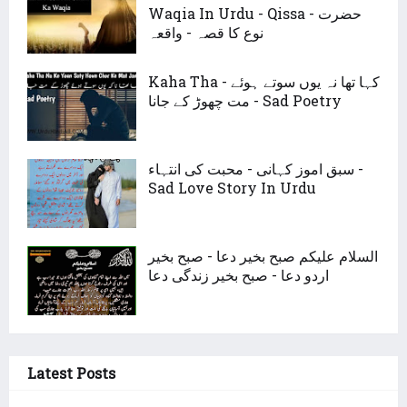
Waqia In Urdu - Qissa - حضرت
نوع کا قصہ - واقعہ
Kaha Tha - کہا تھا نہ یوں سوتے ہوئے
مت چھوڑ کے جانا - Sad Poetry
سبق اموز کہانی - محبت کی انتہاء -
Sad Love Story In Urdu
السلام علیکم صبح بخیر دعا - صبح بخیر
اردو دعا - صبح بخیر زندگی دعا
Latest Posts