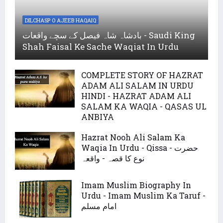
DILCHASP O AJEEB HAQAIQ
بادشاہ شاہ فیصل کے سچے واقعات - Saudi King
Shah Faisal Ke Sache Waqiat In Urdu
COMPLETE STORY OF HAZRAT
ADAM ALI SALAM IN URDU
HINDI - HAZRAT ADAM ALI
SALAM KA WAQIA - QASAS UL
ANBIYA
Hazrat Nooh Ali Salam Ka
Waqia In Urdu - Qissa - حضرت
نوع کا قصہ - واقعہ
Imam Muslim Biography In
Urdu - Imam Muslim Ka Taruf -
امام مسلم