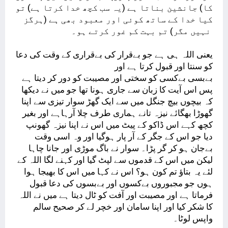
کا) جانشین بناتا ہے (یہ سب کچھ خدا کرتا ہے) تو
کیا خدا کے ساتھ کوئی اور معبود بھی ہے (ہرگز
نہیں مگر) تم بہت کم غور کرتے ہو۔
یعنی اللہ ہی ہے جو بےقرار کی بےقراری کے وقت کی دعا
کو سنتا اور قبول کرتا ہے اور
بےبسی بےکسی کو سختی اور مصیبت کو دور کر دیتا ہے
پس اس آیت کا زبان سے جاری ہونا تھا جو میں نے دیکھا
کہ بیچوں بیچ جنگل میں سے ایک گھڑ سوار تیزی سے اپنا
گھوڑا بھگائے نیزہ تانے ہماری طرف چلا آرہاہے اور بغیر
کچھ کہے اس ڈاکو کے پیٹ میں اس نے اپنا نیزہ گھونپ
دیا جو اس کے جگر کے آر پار ہوگیا اور وہ اسی وقت
بےجان ہو کر گر پڑا۔ سوار نے باگ موڑی اور جانا چاہا
لیکن میں اس کے قدموں سے لپٹ گیا اور کہنے لگا اللہ کے
لئے یہ بتاؤ تم کون ہو؟ اس نے کہا میں اس کا بھیجا ہوا
ہوں جو مجبوروں بےکسوں اور بےبسوں کی دعا قبول
فرماتا ہے اور مصیبت اور آفت کو ٹال دیتا ہے میں نے اللہ
کا شکر کیا اور اپنا سامان اور خچر لے کر صحیح سالم
واپس لوٹا۔