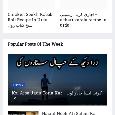
اچاری کریلے ریسیپی -
Chicken Seekh Kabab
Roll Recipe In Urdu -
achari karela recipe in
urdu
سیخ کباب رول
Popular Posts Of The Week
POETRY
Koi Aisa Jadu Tona Kar - کوئی ایسا جادو ٹونہ
کر
Hazrat Nooh Ali Salam Ka