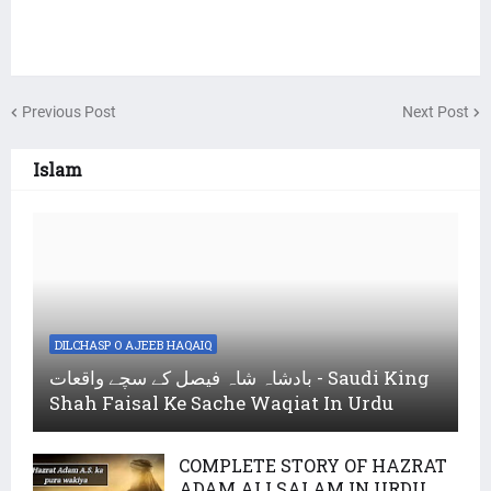
Previous Post
Next Post
Islam
DILCHASP O AJEEB HAQAIQ
بادشاہ شاہ فیصل کے سچے واقعات - Saudi King
Shah Faisal Ke Sache Waqiat In Urdu
COMPLETE STORY OF HAZRAT
ADAM ALI SALAM IN URDU