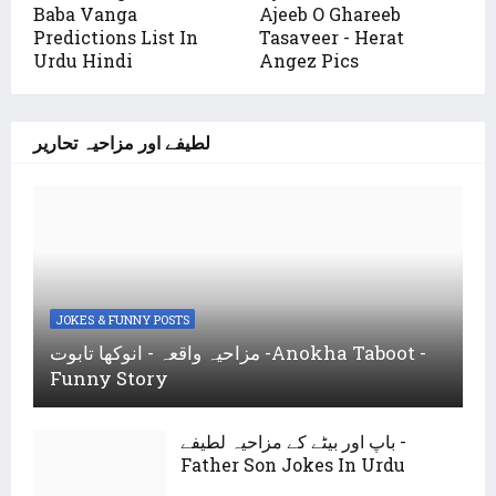
Baba Vanga
Ajeeb O Ghareeb
Predictions List In
Tasaveer - Herat
Urdu Hindi
Angez Pics
لطیفے اور مزاحیہ تحاریر
JOKES & FUNNY POSTS
مزاحیہ واقعہ - انوکھا تابوت -Anokha Taboot -
Funny Story
باپ اور بیٹے کے مزاحیہ لطیفے -
Father Son Jokes In Urdu