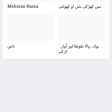
Mehman Nama
میں کھڑکی نئیں او کھولنی
بولنے والا طوطا اور آوارہ
باس
لڑکی