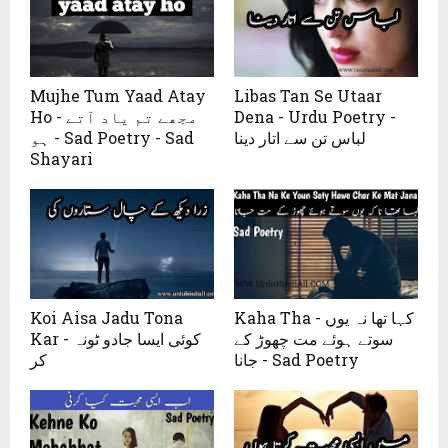
Mujhe Tum Yaad Atay
Libas Tan Se Utaar
Ho - مجھے تم یاد آتے
Dena - Urdu Poetry -
لباس تن سے اتار دینا
ہو - Sad Poetry - Sad
Shayari
Koi Aisa Jadu Tona
Kaha Tha - کہا تھا نہ یوں
سوتے ہوئے مت چھوڑ کے
Kar - کوئی ایسا جادو ٹونہ
جانا - Sad Poetry
کر