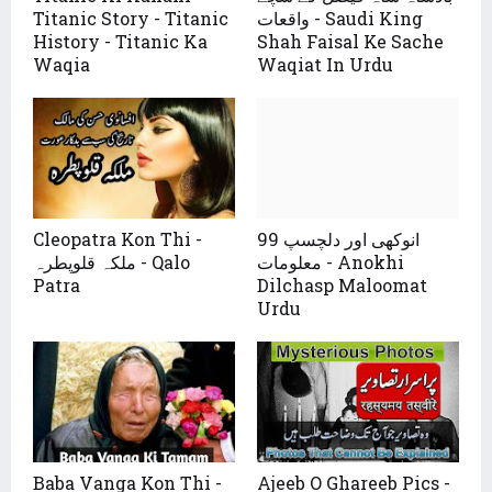
Titanic Story - Titanic
واقعات - Saudi King
History - Titanic Ka
Shah Faisal Ke Sache
Waqia
Waqiat In Urdu
Cleopatra Kon Thi -
99 انوکھی اور دلچسپ
معلومات - Anokhi
ملکہ قلوپطرہ - Qalo
Patra
Dilchasp Maloomat
Urdu
Baba Vanga Kon Thi -
Ajeeb O Ghareeb Pics -