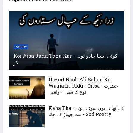
POETRY
Koi Aisa Jadu Tona Kar - کوئی ایسا جادو ٹونہ
کر
Hazrat Nooh Ali Salam Ka
Waqia In Urdu - Qissa - حضرت
نوع کا قصہ - واقعہ
Kaha Tha - کہا تھا نہ یوں سوتے ہوئے
مت چھوڑ کے جانا - Sad Poetry