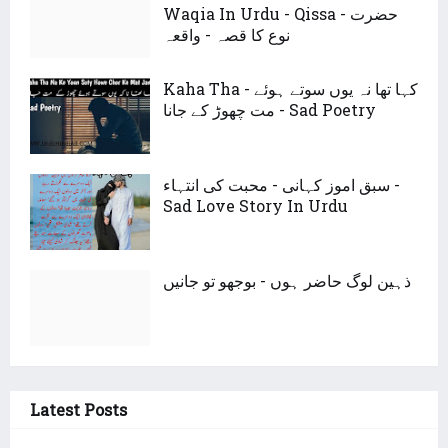
Waqia In Urdu - Qissa - حضرت
نوع کا قصہ - واقعہ
Kaha Tha - کہا تھا نہ یوں سوتے ہوئے
مت چھوڑ کے جانا - Sad Poetry
سبق اموز کہانی - محبت کی انتہاء -
Sad Love Story In Urdu
ذہین لوگ حاضر ہوں - بوجھو تو جانیں
Latest Posts