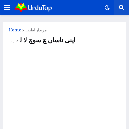
Home
مزیدار لطیفے
اپنی ناساں چ سوچ لا لے۔۔