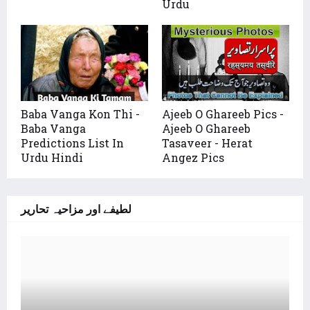
Urdu
Baba Vanga Kon Thi -
Ajeeb O Ghareeb Pics -
Baba Vanga
Ajeeb O Ghareeb
Predictions List In
Tasaveer - Herat
Urdu Hindi
Angez Pics
لطیفے اور مزاحیہ تحاریر