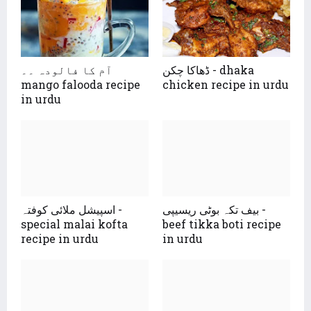
ڈھاکا چکن - dhaka
آم کا فالودہ ۔۔
mango falooda recipe
chicken recipe in urdu
in urdu
بیف تکہ بوٹی ریسیپی -
اسپیشل ملائی کوفتہ -
special malai kofta
beef tikka boti recipe
recipe in urdu
in urdu