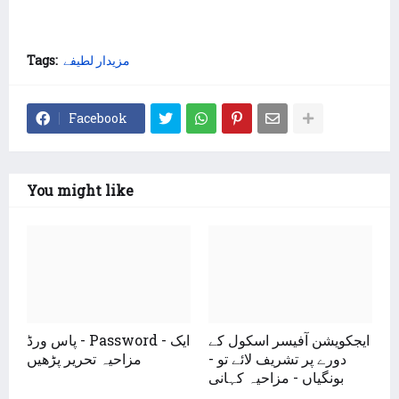
Tags:
مزیدار لطیفے
Facebook
You might like
ایجکویشن آفیسر اسکول کے
پاس ورڈ - Password - ایک
دورے پر تشریف لائے تو -
مزاحیہ تحریر پڑھیں
بونگیاں - مزاحیہ کہانی