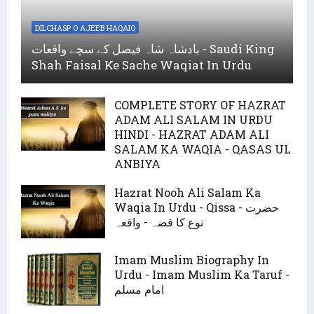
DILCHASP O AJEEB HAQAIQ
بادشاہ شاہ فیصل کے سچے واقعات - Saudi King
Shah Faisal Ke Sache Waqiat In Urdu
COMPLETE STORY OF HAZRAT
ADAM ALI SALAM IN URDU
HINDI - HAZRAT ADAM ALI
SALAM KA WAQIA - QASAS UL
ANBIYA
Hazrat Nooh Ali Salam Ka
Waqia In Urdu - Qissa - حضرت
نوع کا قصہ - واقعہ
Imam Muslim Biography In
Urdu - Imam Muslim Ka Taruf -
امام مسلم