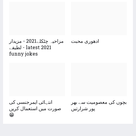
ادھوری محبت
مزاحیہ چٹکلے2021 - مزیدار
لطیفے - latest 2021
funny jokes
بچوں کی معصومیت سے بھر
انتہائی ایمرجنسی کی
پور شرارتیں
صورت میں استعمال کریں
😁