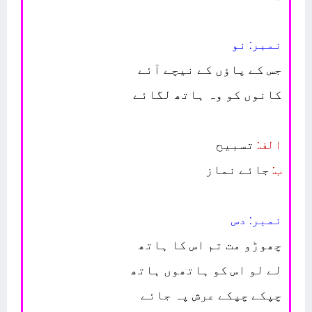
نمبر: نو
جس کے پاؤں کے نیچے آئے
کانوں کو وہ ہاتھ لگائے
الف:
تسبیح
ب:
جائے نماز
نمبر: دس
چھوڑو مت تم اس کا ہاتھ
لے لو اس کو ہاتھوں ہاتھ
چپکے چپکے عرش پہ جائے