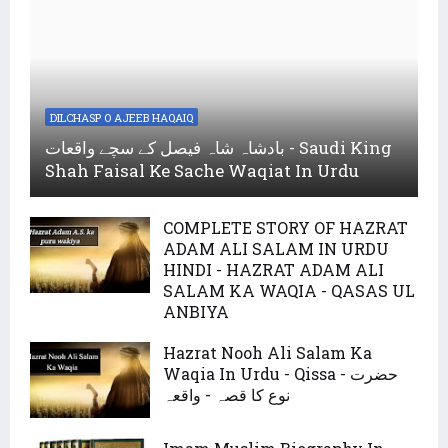
DILCHASP O AJEEB HAQAIQ
بادشاہ شاہ فیصل کے سچے واقعات - Saudi King
Shah Faisal Ke Sache Waqiat In Urdu
COMPLETE STORY OF HAZRAT
ADAM ALI SALAM IN URDU
HINDI - HAZRAT ADAM ALI
SALAM KA WAQIA - QASAS UL
ANBIYA
Hazrat Nooh Ali Salam Ka
Waqia In Urdu - Qissa - حضرت
نوع کا قصہ - واقعہ