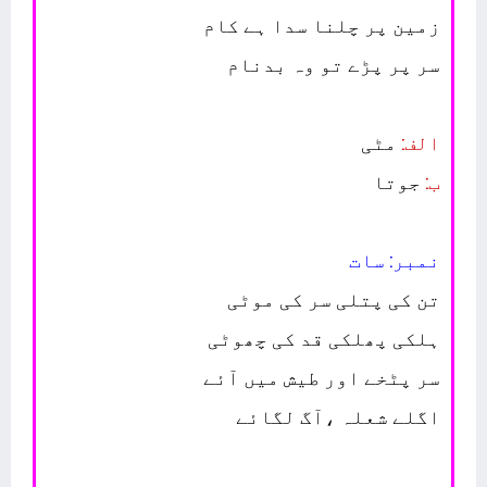
زمین پر چلنا سدا ہے کام
سر پر پڑے تو وہ بدنام
الف:
مٹی
ب:
جوتا
نمبر: سات
تن کی پتلی سر کی موٹی
ہلکی پھلکی قد کی چھوٹی
سر پٹخے اور طیش میں آئے
اگلے شعلہ ،آگ لگائے