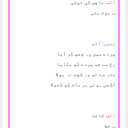
الف:
ماچس کی تیلی
ب:
موم بتی
نمبر: آٹھ
پردے میں وہ چھپ کر آیا
رخ سے جب پردے کو ہٹایا
منہ سے تو وہ کچھ نہ بولا
لکھی ہوئی ہر بات کو کھولا
الف:
کاغذ
ب:
خط