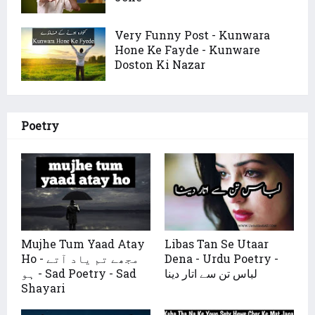
Very Funny Post - Kunwara
Hone Ke Fayde - Kunware
Doston Ki Nazar
Poetry
Mujhe Tum Yaad Atay
Libas Tan Se Utaar
Ho - مجھے تم یاد آتے
Dena - Urdu Poetry -
لباس تن سے اتار دینا
ہو - Sad Poetry - Sad
Shayari