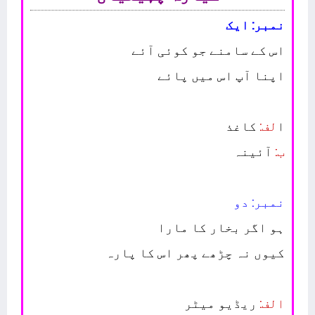
نمبر: ایک
اس کے سامنے جو کوئی آئے
اپنا آپ اس میں پائے
ا
لف:
کاغذ
ب:
آئینہ
نمبر: دو
ہو اگر بخار کا مارا
کیوں نہ چڑھے پھر اس کا پارہ
الف:
ریڈیو میٹر