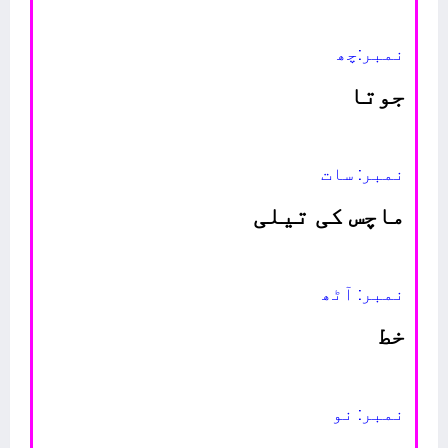
نمبر:چھ
جوتا
نمبر: سات
ماچس کی تیلی
نمبر: آٹھ
خط
نمبر: نو