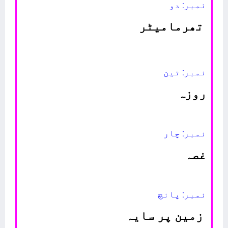
نمبر: دو
تھرمامیٹر
نمبر: تین
روزہ
نمبر: چار
غصہ
نمبر: پانچ
زمین پر سایہ