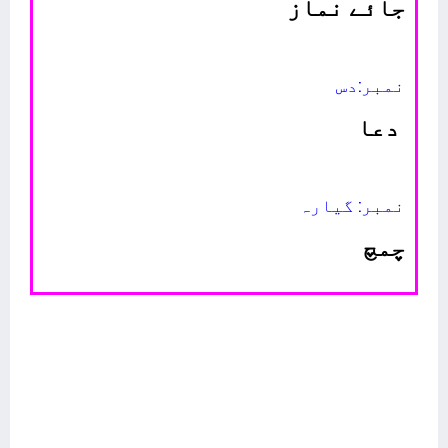
جائے نماز
نمبر:دس
دعا
نمبر: گیارہ
چمچ