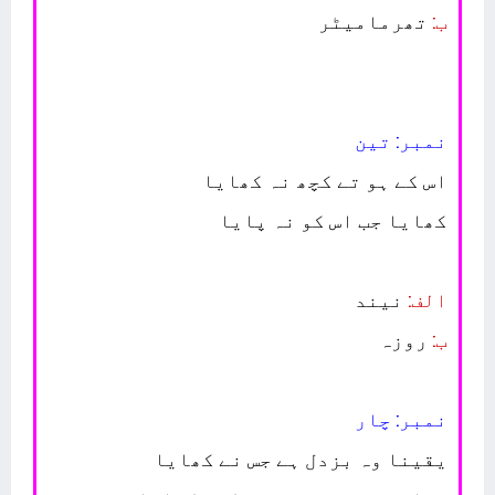
ب:
تھرمامیٹر
نمبر: تین
اس کے ہو تے کچھ نہ کھایا
کھایا جب اس کو نہ پایا
الف:
نیند
ب:
روزہ
نمبر: چار
یقینا وہ بزدل ہے جس نے کھایا