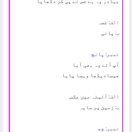
بہادر وہ ہے جس نے پی کر دکھایا
الف:
غصہ
ب:
پانی
نمبر: پانچ
آپ آئے وہ بھی آیا
جیسادیکھا ویسا پایا
الف:
آئینہ میں عکس
ب:
زمین پر سایہ
نمبر: چھ