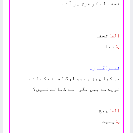
تحفے لے کر فرش پر آئے
الف:
تحفہ
ب:
دعا
نمبر: گیارہ
وہ کیا چیز ہے جو لوگ کھانے کے لئے
خریدتے ہیں مگر اسے کھاتے نہیں؟
الف:
چمچ
ب:
پلیٹ