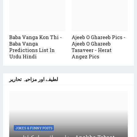
Baba Vanga Kon Thi -
Ajeeb O Ghareeb Pics -
Baba Vanga
Ajeeb O Ghareeb
Predictions List In
Tasaveer - Herat
Urdu Hindi
Angez Pics
لطیفے اور مزاحیہ تحاریر
JOKES & FUNNY POSTS