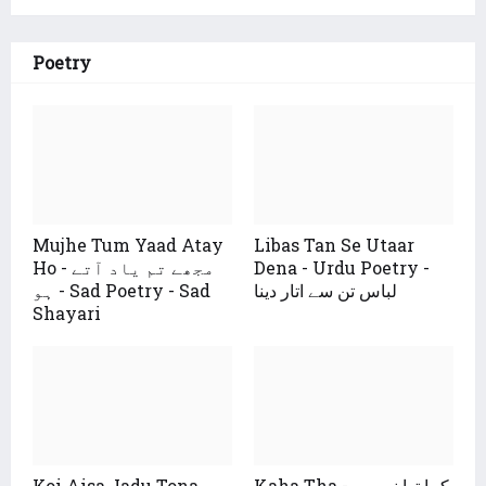
Poetry
Mujhe Tum Yaad Atay
Libas Tan Se Utaar
Ho - مجھے تم یاد آتے
Dena - Urdu Poetry -
لباس تن سے اتار دینا
ہو - Sad Poetry - Sad
Shayari
Koi Aisa Jadu Tona
Kaha Tha - کہا تھا نہ یوں