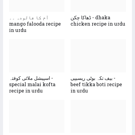
ڈھاکا چکن - dhaka
آم کا فالودہ ۔۔
mango falooda recipe
chicken recipe in urdu
in urdu
بیف تکہ بوٹی ریسیپی -
اسپیشل ملائی کوفتہ -
special malai kofta
beef tikka boti recipe
recipe in urdu
in urdu