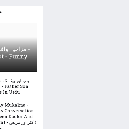
لط
مزاحیہ واق -
t - Funny
باپ اور بیٹے کے 
n
s In Urdu
y Mukalma -
y Conversation
een Doctor And
ڈاکٹر اور م
م