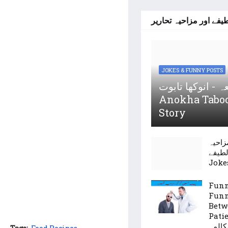
یفے اور مزاحیہ تحاریر
JOKES & FUNNY POSTS
عہ - انوکھا تابوت
Anokha Taboo
Story
مزاحیہ
لطیفے - Father So
Joke
Funn
Funn
Betw
Patient - ریض
کالمہ