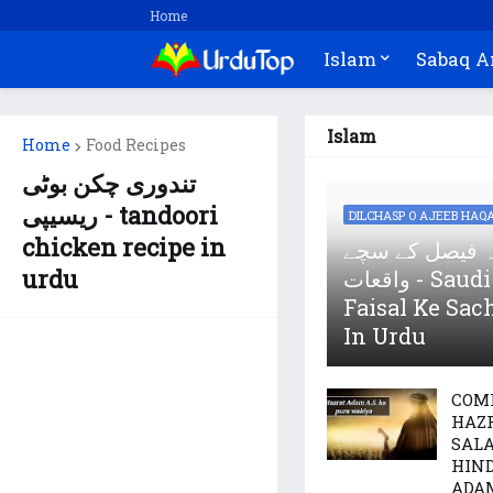
Home
Islam
Sabaq 
Islam
Home
Food Recipes
تندوری چکن بوٹی
ریسیپی - tandoori
DILCHASP O AJEEB HAQA
chicken recipe in
ہ فیصل کے سچے
urdu
واقعات - Saudi King Shah
Faisal Ke Sac
In Urdu
COMP
HAZR
SAL
HIND
ADAM