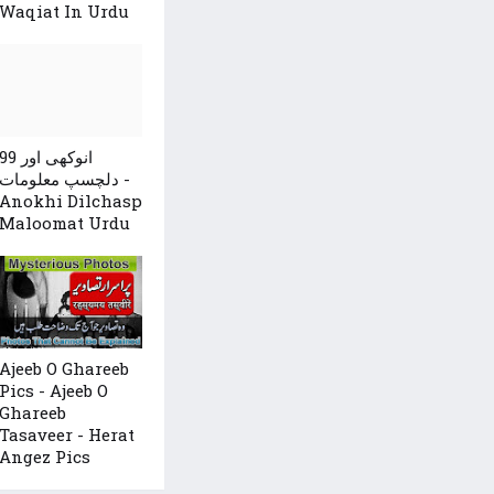
Waqiat In Urdu
99 انوکھی اور
دلچسپ معلومات -
Anokhi Dilchasp
Maloomat Urdu
Ajeeb O Ghareeb
Pics - Ajeeb O
Ghareeb
Tasaveer - Herat
Angez Pics