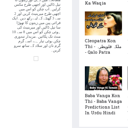
مصالحے میں دہی اور زیتون کا
Ka Waqia
تیل ڈالیں اور اچھی طرح مکس
کرلیں۔اب چکن کو اس میں
اچھی طرح میرینیٹ کریں اور 2
سے 3 گھنٹے کے لیے رکھ دیں۔ایک
فرائی پین میں زیتون کا تھوڑا
سا تیل ڈالیں اور میرینیٹ کی
ہوئی چکن کو اس میں 8 سے 10
منٹ تک پکائیں۔مزیدار تندوری
Cleopatra Kon
چکن بوٹی تیار ہے، اسے گرم
Thi - ملکہ قلوپطرہ
گرم نان اور سلاد کے ساتھ سرو
کریں۔
- Qalo Patra
Baba Vanga Kon
Thi - Baba Vanga
Predictions List
In Urdu Hindi