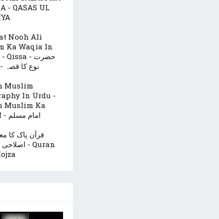
A - QASAS UL
IYA
at Nooh Ali
m Ka Waqia In
 Qissa - حضرت
نوع کا قصہ - 
m Muslim
raphy In Urdu -
 Muslim Ka
Taruf - امام مسلم
قرآن پاک کا  -
اصلا - Quran
ojza