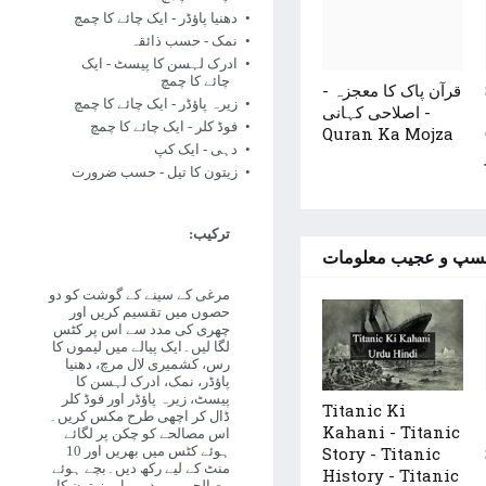
دھنیا پاؤڈر - ایک چائے کا چمچ
نمک - حسب ذائقہ
ادرک لہسن کا پیسٹ - ایک
چائے کا چمچ
قرآن پاک کا معجزہ -
زیرہ پاؤڈر - ایک چائے کا چمچ
اصلاحی کہانی -
فوڈ کلر - ایک چائے کا چمچ
Quran Ka Mojza
دہی - ایک کپ
زیتون کا تیل - حسب ضرورت
ترکیب:
سپ و عجیب معلومات
مرغی کے سینے کے گوشت کو دو
حصوں میں تقسیم کریں اور
چھری کی مدد سے اس پر کٹس
لگا لیں۔ایک پیالے میں لیموں کا
رس، کشمیری لال مرچ، دھنیا
پاؤڈر، نمک، ادرک لہسن کا
پیسٹ، زیرہ پاؤڈر اور فوڈ کلر
Titanic Ki
ڈال کر اچھی طرح مکس کریں۔
Kahani - Titanic
اس مصالحے کو چکن پر لگائے
Story - Titanic
ہوئے کٹس میں بھریں اور 10
منٹ کے لیے رکھ دیں۔بچے ہوئے
History - Titanic