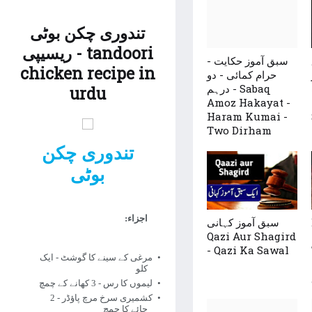
تندوری چکن بوٹی
ریسیپی - tandoori
سبق آموز حکایت -
chicken recipe in
حرام کمائی - دو
درہم - Sabaq
urdu
Amoz Hakayat -
Haram Kumai -
Two Dirham
تندوری چکن
بوٹی
اجزاء:
سبق آموز کہانی
Qazi Aur Shagird
- Qazi Ka Sawal
مرغی کے سینے کا گوشٹ - ایک
کلو
لیموں کا رس - 3 کھانے کے چمچ
کشمیری سرخ مرچ پاؤڈر - 2
چائے کا چمچ