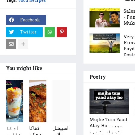
Tags:
Food Recipes
Sale
- Fu
Facebook
Muka
Twitter
Very
Kunw
Fayd
Dost
You might like
Poetry
Mujhe Tum Yaad
Atay Ho - مجھے
اسپیشل
ڈھاکا
آم کا
تم یاد آتے ہو -
ملائی
چکن -
فالود