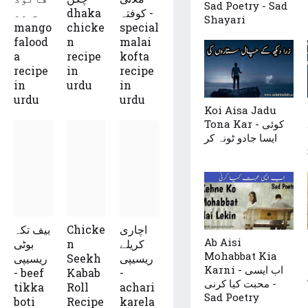
Sad Poetry - Sad
ہ ۔۔
dhaka
کوفتہ -
Shayari
mango
chicke
special
falood
n
malai
a
recipe
kofta
recipe
in
recipe
in
urdu
in
urdu
urdu
Koi Aisa Jadu
Tona Kar - کوئی
ایسا جادو ٹونہ کر
بیف تکہ
Chicke
اچاری
Ab Aisi
بوٹی
n
کریلے
Mohabbat Kia
ریسیپی
Seekh
ریسیپی
Karni - اب ایسی
- beef
Kabab
-
محبت کیا کرنی -
tikka
Roll
achari
Sad Poetry
boti
Recipe
karela