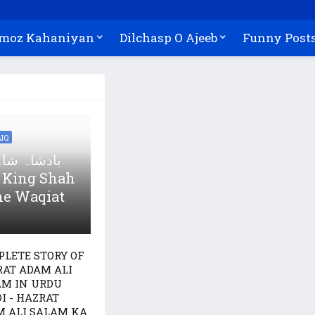
Amoz Kahaniyan
Dilchasp O Ajeeb
Funny Post
IQ
بادشاہ شا
he Waqiat
LETE STORY OF
AT ADAM ALI
AM IN URDU
I - HAZRAT
 ALI SALAM KA