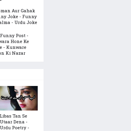
sman Aur Gahak
nny Joke - Funny
lma - Urdu Joke
 Funny Post -
ara Hone Ke
e - Kunware
on Ki Nazar
Libas Tan Se
Utaar Dena -
Urdu Poetry -