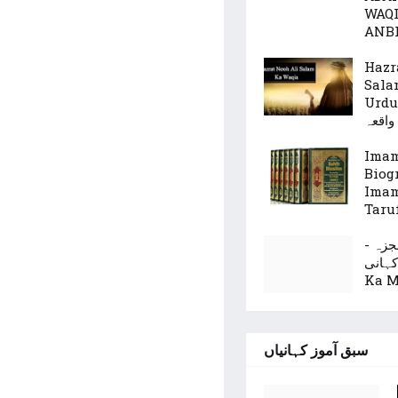
WAQI
ANB
Hazr
Sala
Urdu -
واقعہ
Ima
Biog
Imam
معجزہ
حی کہانی
Ka M
سبق آموز کہانیاں