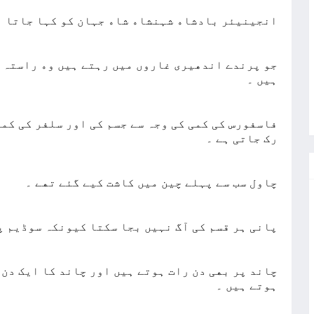
ﺍﻧﺠﯿﻨﯿﺌﺮ ﺑﺎﺩﺷﺎﮦ ﺷﮩﻨﺸﺎﮦ ﺷﺎﮦ ﺟﮩﺎﻥ ﮐﻮ ﮐﮩﺎ ﺟﺎﺗﺎ ﮨ
ﺟﻮ ﭘﺮﻧﺪﮮ ﺍﻧﺪﮬﯿﺮﯼ ﻏﺎﺭﻭﮞ ﻣﯿﮟ ﺭﮨﺘﮯ ﮨﯿﮟ ﻭﮦ ﺭﺍﺳﺘﮧ 
ﮨﯿﮟ ۔
ﺭﮎ ﺟﺎﺗﯽ ﮨﮯ ۔
ﭼﺎﻭﻝ ﺳﺐ ﺳﮯ ﭘﮩﻠﮯ ﭼﯿﻦ ﻣﯿﮟ ﮐﺎﺷﺖ ﮐﯿﮯ ﮔﺌﮯ ﺗﮭﮯ ۔
ﭘﺎﻧﯽ ﮨﺮ ﻗﺴﻢ ﮐﯽ ﺁﮒ ﻧﮩﯿﮟ ﺑﺠﺎ ﺳﮑﺘﺎ ﮐﯿﻮﻧﮑﮧ ﺳﻮﮈﯾﻢ ﭘ
ﭼﺎﻧﺪ ﭘﺮ ﺑﮭﯽ ﺩﻥ ﺭﺍﺕ ﮨﻮﺗﮯ ﮨﯿﮟ ﺍﻭﺭ ﭼﺎﻧﺪ ﮐﺎ ﺍﯾﮏ ﺩﻥ
ﮨﻮﺗﮯ ﮨﯿﮟ ۔