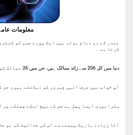
ﻣﻌﻠﻮﻣﺎﺕ ﻋﺎﻣﮧ
ﺑﻨﺪﺭ ﮐﮯ ﺩﻭ ﺩﻣﺎﻍ ﮨﻮﺗﮯ ﮨﯿﮟ ﺍﯾﮏ ﭘﻮﺭﮮ ﺟﺴﻢ ﮐﻮ ﮐﻨﭩﺮﻭ
ﮐﺮﺗﺎ ﮨﮯ ۔
دنیا میں کل 206 سے زائد ممالک ہیں، جن میں 26 ممالک کو سمندر نہیں لگتا ۔
آپ خواب میں صرف انہی چہروں کو دیکھتے ہیں، جن ک
ﺳﭩﺮﺍﺑﯿﺮﯼ ﺍﯾﺴﺎ ﭘﮭﻞ ﮨﮯ ﺟﺲ ﮐﮯ ﺑﯿﺞ ﺍﺳﮑﮯ ﭼﮭﻠﮑﮯ ﭘﺮ ﻟ
ﺁﭨﺎ ﺯﯾﺎﺩﮦ ﺑﺎﺭﯾﮏ ﭘﯿﺴﻨﮯ ﺳﮯ ﺍﺱ ﮐﯽ ﻏﺬﺍﺋﯿﺖ ﮐﻢ ﮨﻮ ﺟﺎ