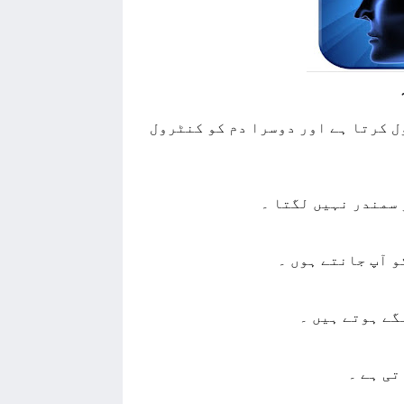
ﻝ ﮐﺮﺗﺎ ﮨﮯ ﺍﻭﺭ ﺩﻭﺳﺮﺍ ﺩﻡ ﮐﻮ ﮐﻨﭩﺮﻭﻝ
و آپ جانتے ہوں ۔
ﮕﮯ ﮨﻮﺗﮯ ﮨﯿﮟ ۔
ﺗﯽ ﮨﮯ ۔