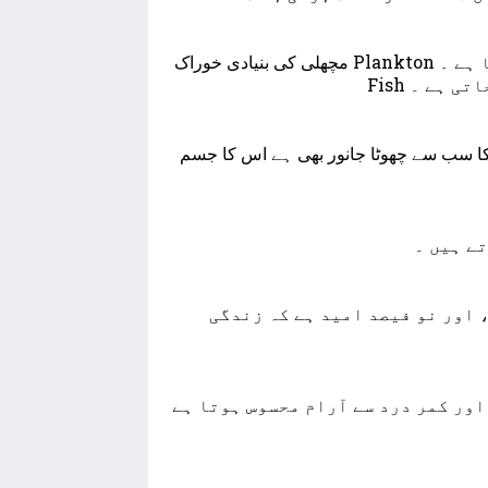
ﻣﭽﮭﻠﯽ ﮐﯽ ﺑﻨﯿﺎﺩﯼ ﺧﻮﺭﺍﮎ Plankton ﮨﻮﺗﯽ ﮨﮯ ﺟﻮ ﭘﺎﻧﯽ ﻣﯿﮟ ﻗﺪﺭﺗﯽ ﻃﻮﺭ ﭘﺮ ﭘﯿﺪﺍ ﮨﻮﺗﺎ ﮨﮯ ۔ Star
Fish ﮨﮯ ۔
ﮨﻤﻨﮓ ﺑﮍﺩ ﭘﯿﭽﮭﮯ ﮐﯽ ﻃﺮﻑ ﺍﮌﺗﺎ ﮨﮯ ﺍﻭﺭ ﭼﻞ ﻧﮩﯿﮟ ﺳﮑﺘﺎ ﺍﻭﺭ ﺩﻧﯿﺎ ﮐﺎ ﺳﺐ ﺳﮯ ﭼﮭﻮﭨﺎ ﺟﺎﻧﻮﺭ ﺑﮭﯽ ﮨﮯ ﺍﺱ ﮐﺎ ﺟﺴﻢ
ﮯ ﮨﯿﮟ ۔
ﮐﻢ ﺍﺯﮐﻢ ﭼﮫ ﻟﻮﮒ ﺩﻧﯿﺎ ﻣﯿﮟ ﺁﭖ ﮐﮯ ﮨﻢ ﺷﮑﻞ ﻣﻮﺟﻮﺩ ﮨﯿﮟ، ﺍﻭﺭ ﻧﻮ ﻓﯿﺼﺪ ﺍﻣﯿﺪ ﮨﮯ ﮐﮧ ﺯﻧﺪﮔﯽ
ﺍﻭﺭ ﮐﻤﺮ ﺩﺭﺩ ﺳﮯ ﺁﺭﺍﻡ ﻣﺤﺴﻮﺱ ﮨﻮﺗﺎ ﮨﮯ