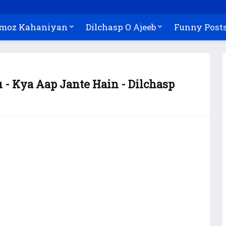
Amoz Kahaniyan
Dilchasp O Ajeeb
Funny Post
- Kya Aap Jante Hain - Dilchasp