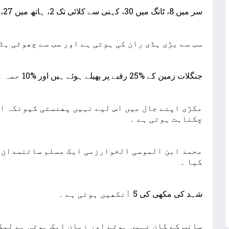
ﺳﺮ ﻣﯿﮟ 8، ﭨﺎﻧﮓ ﻣﯿﮟ 30، ﮐﮩﻨﯽ ﺳﮯ ﮐﻼﺋﯽ ﺗﮏ 2، ﮨﺎﺗﮫ ﻣﯿﮟ 27، ﭼﮩﺮﮮ ﻣﯿﮟ 2 ﮨﮉﯾﺎﮞ ﮨﻮﺗﯽ ﮨﮯ ۔
ﺳﺐ ﺳﮯ ﺑﮍﯼ ﮨﮉﯼ ﺭﺍﻥ ﮐﯽ ﮨﻮﺗﯽ ﮨﮯ اور سب سے چھوٹی ہڈ
ﺟﻨﮕﻼﺕ ﺯﻣﯿﻦ ﮐﮯ %25 ﺭﻗﺒﮯ ﭘﺮ ﭘﮭﯿﻠﮯ ﮨﻮﺋﮯ ﮨﯿﮟ ﺍﻭﺭ %10 ﺣﺼﮧ ﺑﺮﻑ ﺳﮯ ﮈﮬﮑﺎ ﮨﻮﺍ ﮨﮯ ۔
ﭼﮑﻨﺎﮨﺖ ﮨﻮﺗﯽ ﮨﮯ ۔
ﻣﺤﻤﺪ ﺍﺑﻦ ﺍﻟﻤﻮﺳﯽ ﺍﻟﺨﻮﺍﺭﺯﻣﯽ ﺍﯾﮏ ﻣﺴﻠﻢ ﺳﺎﺋﻨﺴﺪﺍﻥ ﺗ
ﮐﯿﺎ ۔
ﺷﮩﺪ ﮐﯽ ﻣﮑﮭﯽ ﮐﯽ 5 ﺁﻧﮑﮭﯿﮟ ﮨﻮﺗﯽ ﮨﮯ ۔
ﺳﺎﻧﭗ ﮐﮯ ﮐﺎﻥ ﻧﮩﯿﮟ ﮨﻮﺗﮯ ﺍﻭﺭ ﺯﺑﺎﻥ ﺍﯾﮏ ﮨﻮﺗﯽ ﮨﮯ ﻟﯿﮑﻦ