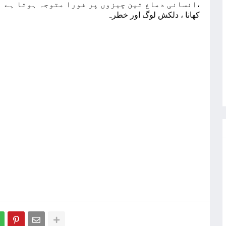
ﺍﻧﺴﺎﻧﯽ ﺩﻣﺎﻍ ﺗﯿﻦ ﭼﯿﺰﻭﮞ ﭘﺮ ﻓﻮﺭﺍ ﻣﺘﻮﺟﮧ ﮨﻮﺗﺎ ﮨﮯ،
ﮐﮭﺎﻧﺎ ، ﺩﻟﮑﺶ ﻟﻮﮒ ﺍﻭﺭ ﺧﻄﺮہ