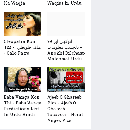
Ka Waqia
Waqiat In Urdu
Cleopatra Kon
99 انوکھی اور
دلچسپ معلومات -
Thi - ملکہ قلوپطرہ
- Qalo Patra
Anokhi Dilchasp
Maloomat Urdu
Baba Vanga Kon
Ajeeb O Ghareeb
Thi - Baba Vanga
Pics - Ajeeb O
Predictions List
Ghareeb
In Urdu Hindi
Tasaveer - Herat
Angez Pics