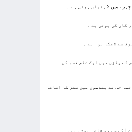
ی کان کی ہوتی ہے ۔
ﻣﮑﮍﯼ ﺍﭘﻨﮯ ﺟﺎﻝ ﻣﯿﮟ ﺍﺱ ﻟﯿﮯ ﻧﮩﯿﮟ ﭘﮭﻨﺴﺘﯽ ﮐﯿﻮﻧﮑﮧ ﺍﺱ ﮐﮯ ﭘﺎﺅﮞ ﻣﯿﮟ ﺍﯾﮏ ﺧﺎﺹ ﻗﺴﻢ ﮐﯽ
ﮭﺎ ﺟﺲ ﻧﮯ ﮨﻨﺪﺳﻮﮞ ﻣﯿﮟ ﺻﻔﺮ ﮐﺎ ﺍﺿﺎﻓﮧ
 ﺁﮔﮯ ﺳﮯ ﺩﻭ ﺷﺎﺧﮧ ﮨﻮﺗﯽ ﮨﮯ ۔