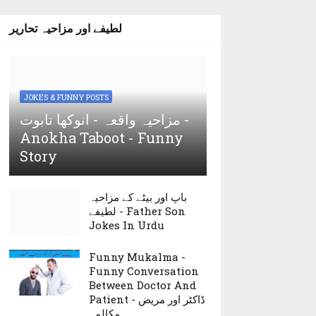
لطیفے اور مزاحیہ تحاریر
JOKES & FUNNY POSTS
مزاحیہ واقعہ - انوکھا تابوت -
Anokha Taboot - Funny
Story
باپ اور بیٹے کے مزاحیہ
لطیفے - Father Son
Jokes In Urdu
Funny Mukalma -
Funny Conversation
Between Doctor And
Patient - ڈاکٹر اور مریض
مکالمہ