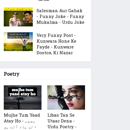
Salesman Aur Gahak
- Funny Joke - Funny
Mukalma - Urdu Joke
Very Funny Post -
Kunwara Hone Ke
Fayde - Kunware
Doston Ki Nazar
Poetry
Mujhe Tum Yaad
Libas Tan Se
Atay Ho - مجھے
Utaar Dena -
تم یاد آتے ہو -
Urdu Poetry -