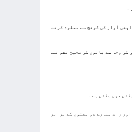
ﮯ ۔
ﺍﭘﻨﯽ ﺁﻭﺍﺯ ﮐﯽ ﮔﻮﻧﺞ ﺳﮯ ﻣﻌﻠﻮﻡ ﮐﺮﺗﮯ
ﻓﺎﺳﻔﻮﺭﺱ ﮐﯽ ﮐﻤﯽ ﮐﯽ ﻭﺟﮧ ﺳﮯ ﺟﺴﻢ ﮐﯽ ﺍﻭﺭ ﺳﻠﻔﺮ ﮐﯽ ﮐﻤﯽ ﮐﯽ ﻭﺟﮧ ﺳﮯ ﺑﺎﻟﻮﮞ ﮐﯽ ﺻﺤﯿﺢ ﻧﺸﻮ ﻧﻤﺎ
ﺎﻧﯽ ﻣﯿﮟ جلتی ہے ۔
 ﺍﻭﺭ ﺭﺍﺕ ﮨﻤﺎﺭﮮ ﺩﻭ ﮨﻔﺘﻮﮞ ﮐﮯ ﺑﺮﺍﺑﺮ