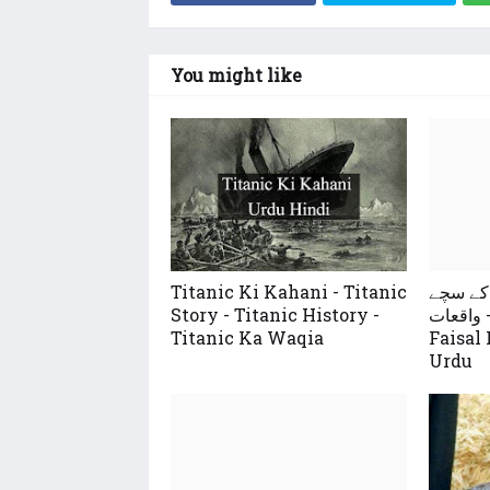
You might like
Titanic Ki Kahani - Titanic
کے سچے
Story - Titanic History -
واقعات - Saudi King Shah
Titanic Ka Waqia
Faisal
Urdu