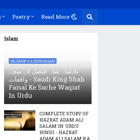
s
Poetry
Read More
Islam
DILCHASP O AJEEB HAQAIQ
بادشاہ شاہ فیصل کے سچے
واقعات - Saudi King Shah
Faisal Ke Sache Waqiat
In Urdu
COMPLETE STORY OF
HAZRAT ADAM ALI
SALAM IN URDU
HINDI - HAZRAT
ADAM ALI SALAM KA