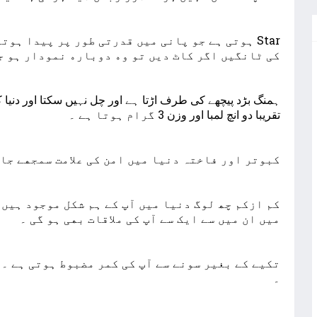
ﮐﯽ ﭨﺎﻧﮕﯿﮟ ﺍﮔﺮ ﮐﺎﭦ ﺩﯾﮟ ﺗﻮ ﻭﮦ ﺩﻭﺑﺎﺭﮦ ﻧﻤﻮﺩﺍﺭ ﮨﻮ ﺟﺎﺗﯽ 
ﺗﻘﺮﯾﺒﺎ ﺩﻭ ﺍﻧﭻ ﻟﻤﺒﺎ ﺍﻭﺭ ﻭﺯﻥ 3 ﮔﺮﺍﻡ ﮨﻮﺗﺎ ﮨﮯ ۔
ﮐﺒﻮﺗﺮ ﺍﻭﺭ ﻓﺎﺧﺘﮧ ﺩﻧﯿﺎ ﻣﯿﮟ ﺍﻣﻦ ﮐﯽ ﻋﻼﻣﺖ ﺳﻤﺠﮭﮯ ﺟﺎﺗ
ﻣﯿﮟ ﺍﻥ ﻣﯿﮟ ﺳﮯ ﺍﯾﮏ ﺳﮯ ﺁﭖ ﮐﯽ ﻣﻼﻗﺎﺕ ﺑﮭﯽ ﮨﻮ ﮔﯽ ۔
ﺗﮑﯿﮯ ﮐﮯ ﺑﻐﯿﺮ ﺳﻮﻧﮯ ﺳﮯ ﺁﭖ ﮐﯽ ﮐﻤﺮ ﻣﻀﺒﻮﻁ ﮨﻮﺗﯽ ﮨﮯ ۔ 
۔