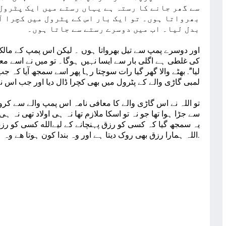
سے گھر جانے کا رستہ ہے یہاں رستے میں ایک پٹرول 
بھرواتا ہوں۔ تو ایک بار اس کے پٹرول میں کچرا آ
بدل لیا۔ اب میں دوسرے رستے سے جاتا ہوں۔
اور دوسرے پمپ سے تیل بھرواتا ہوں ۔ لیکن اس پمپ کے مالک 
کی غلطی ہے اگلی بار سے ایسا نہیں ہوگا۔ تو میں نے اسے معاف 
لیا”. بھٹے والا گھر گیا رات سوچتا رہا پھر اسے سمجھ آیا کہ جب 
لمبی گاڑی والے کے پٹرول میں بھی کچرا ڈال دیا اور جب اس نے
تو اللہ نے اس گاڑی والے کا معافی نامہ اس پمپ والے سے کروا
سے جڑا ہوا تھا جو نہ تو اسکا ملازم تھا نہ ہی اولاد تھی نہ ہی ج
یہ سمجھ گیا کہ کسی کو رزق پہنچانے کے لیےاللە کسی کو رزق
اللہ ہمارا رزق بھی روک دیتا ہے اور وہ بندا کون ہوتا هے وہ ہم کبھی نہیں جان سکتے۔.