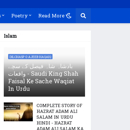
s
Poetry
Read More
Islam
DILCHASP O AJEEB HAQAIQ
بادشاہ شاہ فیصل کے سچے
واقعات - Saudi King Shah
Faisal Ke Sache Waqiat
In Urdu
COMPLETE STORY OF
HAZRAT ADAM ALI
SALAM IN URDU
HINDI - HAZRAT
ADAM ALI SALAM KA