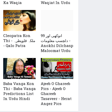
Ka Waqia
Waqiat In Urdu
99 انوکھی اور
Cleopatra Kon
دلچسپ معلومات -
Thi - ملکہ قلوپطرہ
- Qalo Patra
Anokhi Dilchasp
Maloomat Urdu
Baba Vanga Kon
Ajeeb O Ghareeb
Thi - Baba Vanga
Pics - Ajeeb O
Predictions List
Ghareeb
In Urdu Hindi
Tasaveer - Herat
Angez Pics