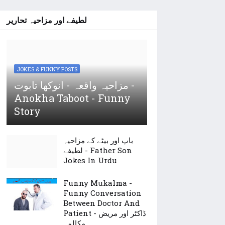
لطیفے اور مزاحیہ تحاریر
JOKES & FUNNY POSTS
مزاحیہ واقعہ - انوکھا تابوت -
Anokha Taboot - Funny
Story
باپ اور بیٹے کے مزاحیہ
لطیفے - Father Son
Jokes In Urdu
Funny Mukalma -
Funny Conversation
Between Doctor And
Patient - ڈاکٹر اور مریض
مکالمہ