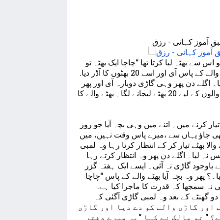
ق آموز کہانی - رزق
و اس سے بھٹہ لیا کرتا تھا “چاچا ایک بھٹہ تو
دےدو” وہ دےدیا کرتا تھا۔ ایک دن ایک لمبی سی گاڑی اس بھٹے والے کے پاس آی اور اسے 20 بھٹوں کا آڈر دیا.
ا۔ اگلے دن پھر وہی گاڑی دوبارہ آی اور پھر
20 بھٹوں کا آڑد دیا _ایسے وہ گاڑی والا روز اپنے بچوں اور گھر والوں کے لیے 20 بھٹے لیجانے لگا۔ بھٹے والے کا
یار کرنے میں۔ اتنے میں وہی بچہ آیا جو روز
ا “ابھی جاؤ یہاں سے ،میرے پاس وقت نہیں، میں
والا بھٹے تیار کر کے انتظار کرتا رہا وہ لمبی
نہ لیا۔ اگلے دن پھر وہ انتظار کرتے رہا
ے باوجود گاڑی نہ آئی۔ ایسے ایک ہفتہ گزر
۔؟ پھر وہ بچہ آیا بھٹے والے کے پاس “چاچا
ھی نہ سمجھا کہ قدرت کا ماجرا کیا ہے.
 دو گھنٹے کے بعد وہ لمبی گاڑی آگئی کہ
بنائے اور گاڑی والے کو دے دیا اور گاڑی
؟ “ تو مالک نے کہا “یہ میرے دفتر