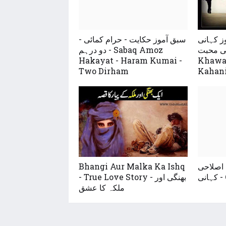
ز کہانی
سبق آموز حکایت - حرام کمائی -
بت - Jahil
دو درہم - Sabaq Amoz
Hakayat - Haram Kumai -
Khawa
Two Dirham
Kahan
 اصلاحی
Bhangi Aur Malka Ka Ishq
Qu
- True Love Story - بھنگی اور
ملکہ کا عشق