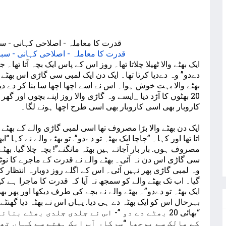
قدرت کا معاملہ - اصلاحی کہانی - سب
ایک بھٹے والا ٹھیلا چلاتا تھا۔ روز اس کے پاس ایک بچہ آتا تھا۔ ج
بھٹے والا بہت خوش ہوا۔ اس نے اسے اچھا اچھا سا بنا کر دے دی
کاروبار بھی اسی کاروبار بھی اسی طرح اچھا ہونے لگا۔
ایک دن بھٹے والا بڑا مصروف تھا اسی لمبی گاڑی والے کے بھٹے ت
اتا تھا اور کہا۔ ”چاچا ایک بھٹہ تو دےدو”. تو بھٹے والے نے کہ
مصروف ہوں. بار بار آجاتے ہیں بھٹہ مانگنے”! بچہ چلا گیا. بھٹے 
سی گاڑی اس دن نہ آئی۔ بھٹے والے نے قدرت کے ماجرے کا نوٹس 
وہ لمبی گاڑی پھر نہیں آئی۔ اس کے اگلے روز دوبارہ انتظار ک
گیا۔ اب تک بھٹے والے کو سمجھ نہ آیا کہ قدرت کا ماجرا ہے کیا
ایک بھٹہ تو دےدو”۔ بھٹے والے نے بچے کی طرف دیکھا اور پھر ب
بہرحال اس کو ایک بھٹہ دے ہی دیا. یہاں اس نے بھٹہ دیا گھنٹے
“بھائی 20 بھٹے دے دو ”- اس نے جلدی جلدی بھٹے 
کے مالک سے پوچھا “سرکار آپ ایک ہفتے سے کہاں تھے