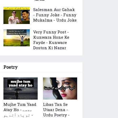
Salesman Aur Gahak
- Funny Joke - Funny
Mukalma - Urdu Joke
Very Funny Post -
Kunwara Hone Ke
Fayde - Kunware
Doston Ki Nazar
Poetry
Mujhe Tum Yaad
Libas Tan Se
Utaar Dena -
Atay Ho - مجھے
Urdu Poetry -
تم یاد آتے ہو -