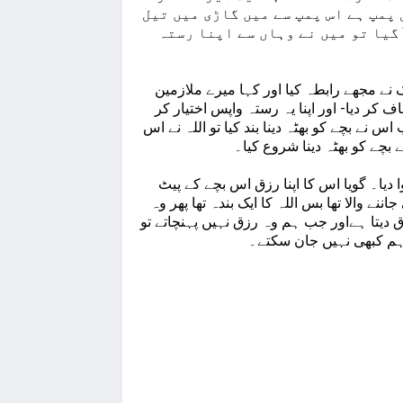
پمپ ہے اس پمپ سے میں گاڑی میں تیل
گیا تو میں نے وہاں سے اپنا رستہ
نے مجھے رابطہ کیا اور کہا میرے ملازمین
کر دیا- اور اپنا یہ رستہ واپس اختیار کر
اس نے بچے کو بھٹہ دینا بند کیا تو اللہ نے اس
 بچے کو بھٹہ دینا شروع کیا۔
 دیا۔ گویا اس کا اپنا رزق اس بچے کے پیٹ
اننے والا تھا بس اللہ کا ایک بندہ تھا پھر وہ
 دیتا ہےاور جب ہم وہ رزق نہیں پہنچاتے تو