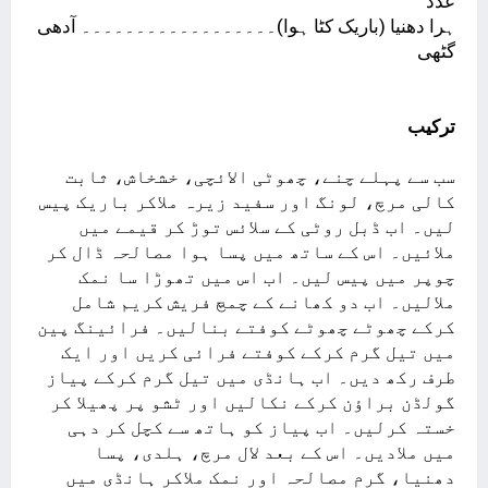
عدد
ہرا دھنیا (باریک کٹا ہوا)۔۔۔۔۔۔۔۔۔۔۔۔۔۔۔۔۔۔ آدھی
گٹھی
ترکیب
سب سے پہلے چنے، چھوٹی الائچی، خشخاش، ثابت
کالی مرچ، لونگ اور سفید زیرہ ملاکر باریک پیس
لیں۔ اب ڈبل روٹی کے سلائس توڑ کر قیمے میں
ملائیں۔ اس کے ساتھ میں پسا ہوا مصالحہ ڈال کر
چوپر میں پیس لیں۔ اب اس میں تھوڑا سا نمک
ملالیں۔ اب دو کھانے کے چمچ فریش کریم شامل
کرکے چھوٹے چھوٹے کوفتے بنالیں۔ فرائینگ پین
میں تیل گرم کرکے کوفتے فرائی کریں اور ایک
طرف رکھ دیں۔ اب ہانڈی میں تیل گرم کرکے پیاز
گولڈن براؤن کرکے نکالیں اور ٹشو پر پھیلا کر
خستہ کرلیں۔ اب پیاز کو ہاتھ سے کچل کر دہی
میں ملادیں۔ اس کے بعد لال مرچ، ہلدی، پسا
دھنیا، گرم مصالحہ اور نمک ملاکر ہانڈی میں