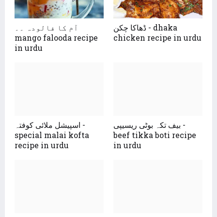
ڈھاکا چکن - dhaka
آم کا فالودہ ۔۔
mango falooda recipe
chicken recipe in urdu
in urdu
بیف تکہ بوٹی ریسیپی -
اسپیشل ملائی کوفتہ -
special malai kofta
beef tikka boti recipe
recipe in urdu
in urdu