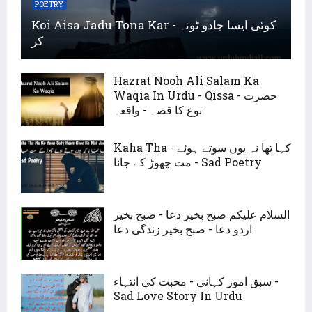
POETRY
Koi Aisa Jadu Tona Kar - کوئی ایسا جادو ٹونہ
کر
Hazrat Nooh Ali Salam Ka
Waqia In Urdu - Qissa - حضرت
نوع کا قصہ - واقعہ
Kaha Tha - کہا تھا نہ یوں سوتے ہوئے
مت چھوڑ کے جانا - Sad Poetry
السلام علیکم صبح بخیر دعا - صبح بخیر
اردو دعا - صبح بخیر زندگی دعا
سبق اموز کہانی - محبت کی انتہاء -
Sad Love Story In Urdu