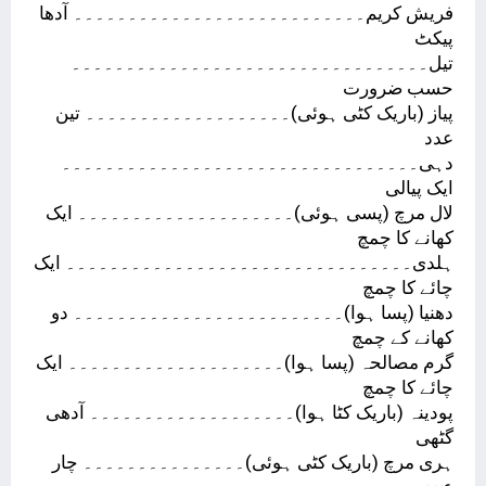
فریش کریم۔۔۔۔۔۔۔۔۔۔۔۔۔۔۔۔۔۔۔۔۔۔۔۔۔۔۔ آدھا
پیکٹ
تیل۔۔۔۔۔۔۔۔۔۔۔۔۔۔۔۔۔۔۔۔۔۔۔۔۔۔۔۔۔۔۔۔۔
حسب ضرورت
پیاز (باریک کٹی ہوئی)۔۔۔۔۔۔۔۔۔۔۔۔۔۔۔۔۔۔۔ تین
عدد
دہی۔۔۔۔۔۔۔۔۔۔۔۔۔۔۔۔۔۔۔۔۔۔۔۔۔۔۔۔۔۔۔۔۔
ایک پیالی
لال مرچ (پسی ہوئی)۔۔۔۔۔۔۔۔۔۔۔۔۔۔۔۔۔۔۔۔ ایک
کھانے کا چمچ
ہلدی۔۔۔۔۔۔۔۔۔۔۔۔۔۔۔۔۔۔۔۔۔۔۔۔۔۔۔۔۔۔۔۔ ایک
چائے کا چمچ
دھنیا (پسا ہوا)۔۔۔۔۔۔۔۔۔۔۔۔۔۔۔۔۔۔۔۔۔۔۔۔۔ دو
کھانے کے چمچ
گرم مصالحہ (پسا ہوا)۔۔۔۔۔۔۔۔۔۔۔۔۔۔۔۔۔۔۔۔ ایک
چائے کا چمچ
پودینہ (باریک کٹا ہوا)۔۔۔۔۔۔۔۔۔۔۔۔۔۔۔۔۔۔۔ آدھی
گٹھی
ہری مرچ (باریک کٹی ہوئی)۔۔۔۔۔۔۔۔۔۔۔۔۔۔۔ چار