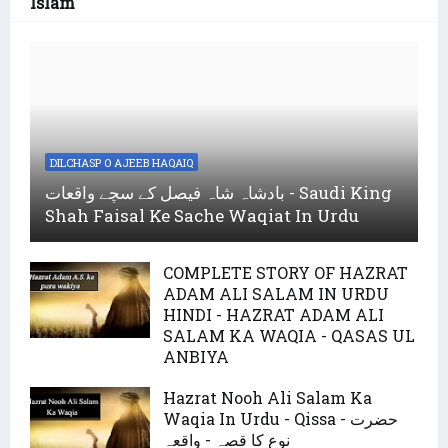
Islam
DILCHASP O AJEEB HAQAIQ
بادشاہ شاہ فیصل کے سچے واقعات - Saudi King
Shah Faisal Ke Sache Waqiat In Urdu
COMPLETE STORY OF HAZRAT
ADAM ALI SALAM IN URDU
HINDI - HAZRAT ADAM ALI
SALAM KA WAQIA - QASAS UL
ANBIYA
Hazrat Nooh Ali Salam Ka
Waqia In Urdu - Qissa - حضرت
نوع کا قصہ - واقعہ