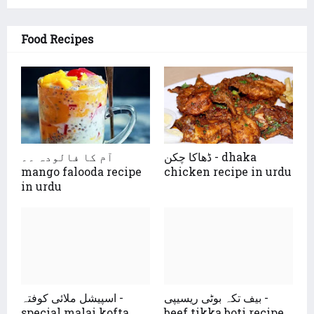
Food Recipes
ڈھاکا چکن - dhaka
آم کا فالودہ ۔۔
mango falooda recipe
chicken recipe in urdu
in urdu
بیف تکہ بوٹی ریسیپی -
اسپیشل ملائی کوفتہ -
special malai kofta
beef tikka boti recipe