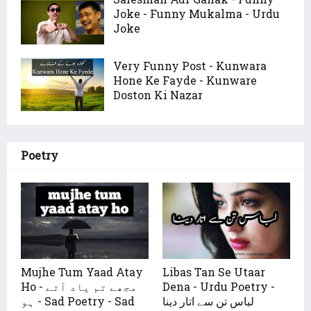
Joke - Funny Mukalma - Urdu
Joke
Very Funny Post - Kunwara
Hone Ke Fayde - Kunware
Doston Ki Nazar
Poetry
Mujhe Tum Yaad Atay
Libas Tan Se Utaar
Dena - Urdu Poetry -
Ho - مجھے تم یاد آتے
لباس تن سے اتار دینا
ہو - Sad Poetry - Sad