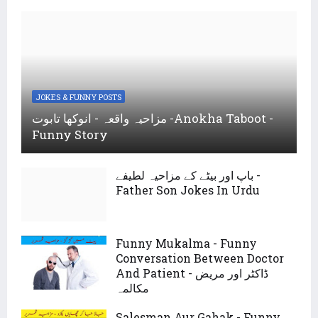
JOKES & FUNNY POSTS
مزاحیہ واقعہ - انوکھا تابوت -Anokha Taboot -
Funny Story
باپ اور بیٹے کے مزاحیہ لطیفے -
Father Son Jokes In Urdu
Funny Mukalma - Funny
Conversation Between Doctor
And Patient - ڈاکٹر اور مریض
مکالمہ
Salesman Aur Gahak - Funny