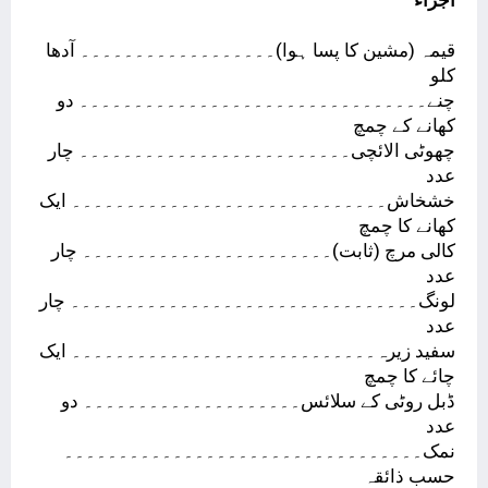
قیمہ (مشین کا پسا ہوا)۔۔۔۔۔۔۔۔۔۔۔۔۔۔۔۔۔۔ آدھا
کلو
چنے۔۔۔۔۔۔۔۔۔۔۔۔۔۔۔۔۔۔۔۔۔۔۔۔۔۔۔۔۔۔۔۔ دو
کھانے کے چمچ
چھوٹی الائچی۔۔۔۔۔۔۔۔۔۔۔۔۔۔۔۔۔۔۔۔۔۔۔۔۔ چار
عدد
خشخاش۔۔۔۔۔۔۔۔۔۔۔۔۔۔۔۔۔۔۔۔۔۔۔۔۔۔۔۔۔ ایک
کھانے کا چمچ
کالی مرچ (ثابت)۔۔۔۔۔۔۔۔۔۔۔۔۔۔۔۔۔۔۔۔۔۔۔ چار
عدد
لونگ۔۔۔۔۔۔۔۔۔۔۔۔۔۔۔۔۔۔۔۔۔۔۔۔۔۔۔۔۔۔۔۔ چار
عدد
سفید زیرہ۔۔۔۔۔۔۔۔۔۔۔۔۔۔۔۔۔۔۔۔۔۔۔۔۔۔۔۔ ایک
چائے کا چمچ
ڈبل روٹی کے سلائس۔۔۔۔۔۔۔۔۔۔۔۔۔۔۔۔۔۔۔۔ دو
عدد
نمک۔۔۔۔۔۔۔۔۔۔۔۔۔۔۔۔۔۔۔۔۔۔۔۔۔۔۔۔۔۔۔۔۔
حسب ذائقہ