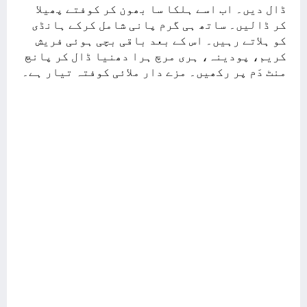
ڈال دیں۔ اب اسے ہلکا سا بھون کر کوفتے پھیلا
کر ڈالیں۔ ساتھ ہی گرم پانی شامل کرکے ہانڈی
کو ہلاتے رہیں۔ اس کے بعد باقی بچی ہوئی فریش
کریم، پودینہ، ہری مرچ ہرا دھنیا ڈال کر پانچ
منٹ دَم پر رکھیں۔ مزے دار ملائی کوفتہ تیار ہے۔