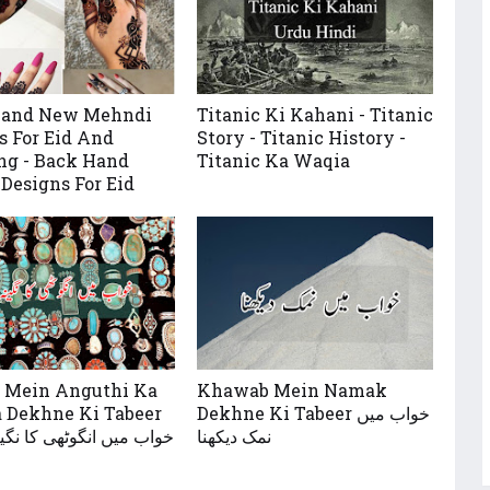
Hand New Mehndi
Titanic Ki Kahani - Titanic
s For Eid And
Story - Titanic History -
g - Back Hand
Titanic Ka Waqia
Designs For Eid
 Mein Anguthi Ka
Khawab Mein Namak
 Dekhne Ki Tabeer
Dekhne Ki Tabeer خواب میں
نمک دیکھنا
خواب میں انگوٹھی کا نگین