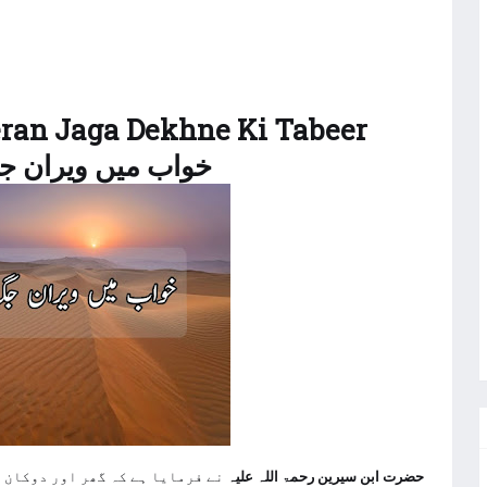
an Jaga Dekhne Ki Tabeer
خواب میں ویران جگہ دیکھنا
حضرت ابن سیرین رحمۃ اللہ
علیہ
نے
فرمایا ہے کہ گھر اور دوکان و