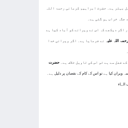
یل بہتر ہے۔ حضرت ابراہیم کرمانی رحمۃ اللہ
 جگہ خراب ہو گئی ہے۔
ر اگر دیکھے کہ اس نے ویرانے کو آباد کیا ہے
مۃ اللہ علیہ
نے فرمایا ہے۔ اگر ویرانی خدا
۔
ے فعل سے ہے تو اس کی تاویل خلاف ہے۔
حضرت
ہ ویران کیا ہے تو اس کے کام کے نقصان پر دلیل ہے۔
 الہاء