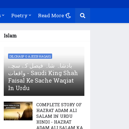
s
Poetry
Read More
Islam
DILCHASP O AJEEB HAQAIQ
بادشاہ شاہ فیصل کے سچے
واقعات - Saudi King Shah
Faisal Ke Sache Waqiat
In Urdu
COMPLETE STORY OF
HAZRAT ADAM ALI
SALAM IN URDU
HINDI - HAZRAT
ADAM ALI SALAM KA