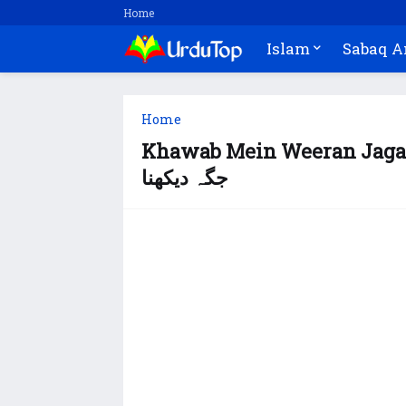
Home
Islam
Sabaq 
Home
Khawab Mein Weeran Jaga Dekhne K
جگہ دیکھنا