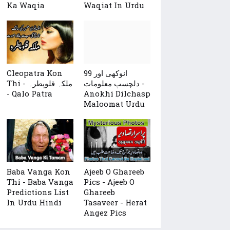
Ka Waqia
Waqiat In Urdu
Cleopatra Kon
99 انوکھی اور
دلچسپ معلومات -
Thi - ملکہ قلوپطرہ
- Qalo Patra
Anokhi Dilchasp
Maloomat Urdu
Baba Vanga Kon
Ajeeb O Ghareeb
Thi - Baba Vanga
Pics - Ajeeb O
Predictions List
Ghareeb
In Urdu Hindi
Tasaveer - Herat
Angez Pics