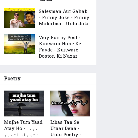
Salesman Aur Gahak
- Funny Joke - Funny
Mukalma - Urdu Joke
Very Funny Post -
Kunwara Hone Ke
Fayde - Kunware
Doston Ki Nazar
Poetry
Mujhe Tum Yaad
Libas Tan Se
Atay Ho - مجھے
Utaar Dena -
تم یاد آتے ہو -
Urdu Poetry -