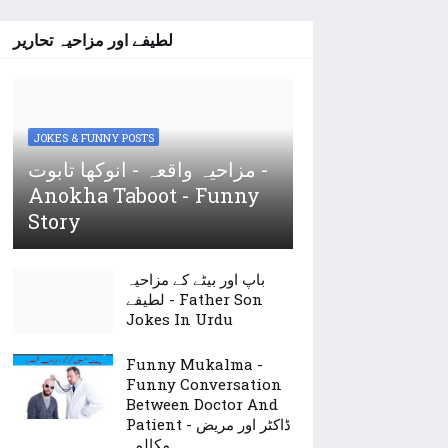
لطیفے اور مزاحیہ تحاریر
JOKES & FUNNY POSTS
مزاحیہ واقعہ - انوکھا تابوت -
Anokha Taboot - Funny
Story
باپ اور بیٹے کے مزاحیہ
لطیفے - Father Son
Jokes In Urdu
Funny Mukalma -
Funny Conversation
Between Doctor And
Patient - ڈاکٹر اور مریض
مکالمہ